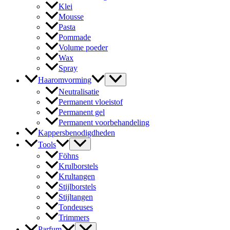
Klei
Mousse
Pasta
Pommade
Volume poeder
Wax
Spray
Haaromvorming
Neutralisatie
Permanent vloeistof
Permanent gel
Permanent voorbehandeling
Kappersbenodigdheden
Tools
Föhns
Krulborstels
Krultangen
Stijlborstels
Stijltangen
Tondeuses
Trimmers
Parfum