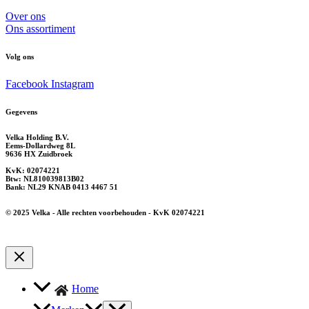
Over ons
Ons assortiment
Volg ons
Facebook
Instagram
Gegevens
Velka Holding B.V.
Eems-Dollardweg 8L
9636 HX Zuidbroek
KvK: 02074221
Btw: NL810039813B02
Bank: NL29 KNAB 0413 4467 51
© 2025 Velka - Alle rechten voorbehouden - KvK 02074221
Home