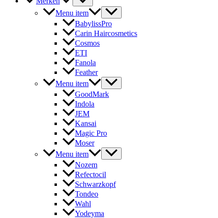
Merken
Menu item
BabylissPro
Carin Haircosmetics
Cosmos
ETI
Fanola
Feather
Menu item
GoodMark
Indola
JEM
Kansai
Magic Pro
Moser
Menu item
Nozem
Refectocil
Schwarzkopf
Tondeo
Wahl
Yodeyma