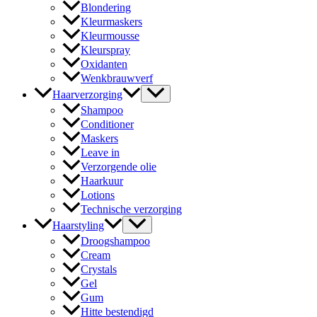
Blondering
Kleurmaskers
Kleurmousse
Kleurspray
Oxidanten
Wenkbrauwverf
Haarverzorging
Shampoo
Conditioner
Maskers
Leave in
Verzorgende olie
Haarkuur
Lotions
Technische verzorging
Haarstyling
Droogshampoo
Cream
Crystals
Gel
Gum
Hitte bestendigd