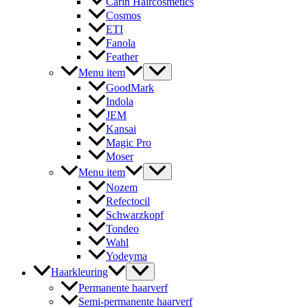
Carin Haircosmetics
Cosmos
ETI
Fanola
Feather
Menu item
GoodMark
Indola
JEM
Kansai
Magic Pro
Moser
Menu item
Nozem
Refectocil
Schwarzkopf
Tondeo
Wahl
Yodeyma
Haarkleuring
Permanente haarverf
Semi-permanente haarverf