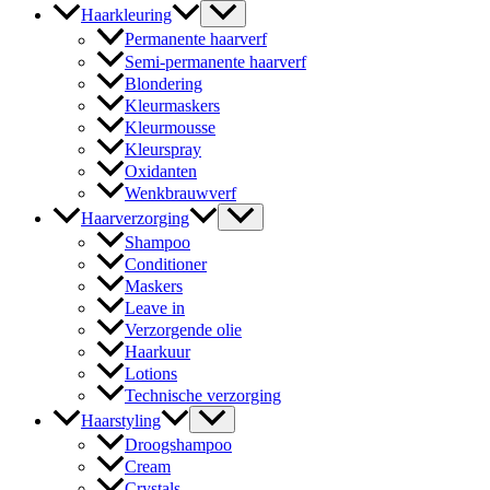
Haarkleuring
Permanente haarverf
Semi-permanente haarverf
Blondering
Kleurmaskers
Kleurmousse
Kleurspray
Oxidanten
Wenkbrauwverf
Haarverzorging
Shampoo
Conditioner
Maskers
Leave in
Verzorgende olie
Haarkuur
Lotions
Technische verzorging
Haarstyling
Droogshampoo
Cream
Crystals