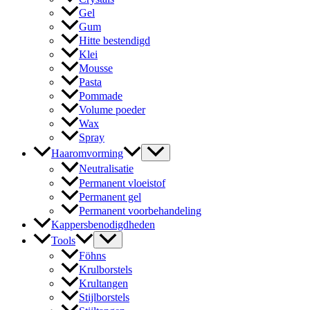
Gel
Gum
Hitte bestendigd
Klei
Mousse
Pasta
Pommade
Volume poeder
Wax
Spray
Haaromvorming
Neutralisatie
Permanent vloeistof
Permanent gel
Permanent voorbehandeling
Kappersbenodigdheden
Tools
Föhns
Krulborstels
Krultangen
Stijlborstels