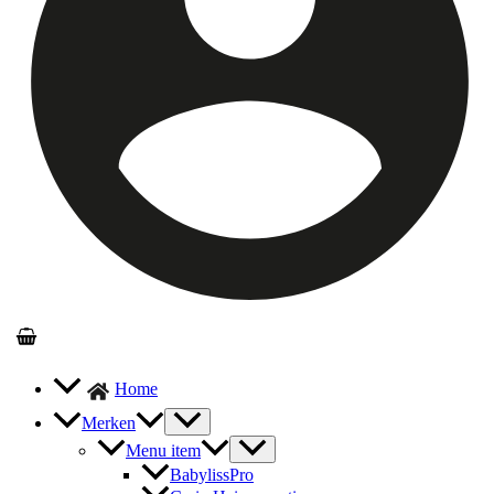
Home
Merken
Menu item
BabylissPro