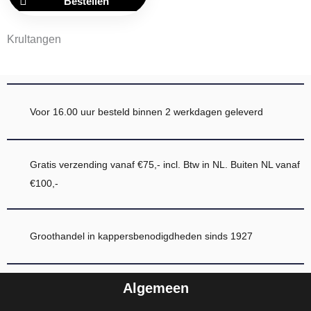
Bestellen
kan
gekozen
Krultangen
worden
op
de
productpagina
Voor 16.00 uur besteld binnen 2 werkdagen geleverd
Gratis verzending vanaf €75,- incl. Btw in NL. Buiten NL vanaf
€100,-
Groothandel in kappersbenodigdheden sinds 1927
Algemeen