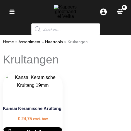
Ga
naar
de
Producten
inhoud
zoeken
Home
»
Assortiment
»
Haartools
»
Krultangen
Krultangen
Dit
product
heeft
meerdere
Kansai Keramische Krultang
variaties.
Deze
€
24,75
excl. btw
optie