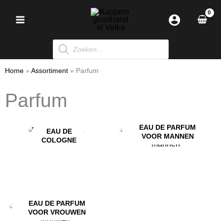
Ga
naar
de
Producten
inhoud
zoeken
Home
»
Assortiment
»
Parfum
Parfum
EAU DE PARFUM
EAU DE
VOOR MANNEN
COLOGNE
EAU DE PARFUM
VOOR VROUWEN