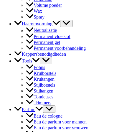
Volume poeder
Wax
Spray
Haaromvorming
Neutralisatie
Permanent vloeistof
Permanent gel
Permanent voorbehandeling
Kappersbenodigdheden
Tools
Föhns
Krulborstels
Krultangen
Stijlborstels
Stijltangen
Tondeuses
Trimmers
Parfum
Eau de cologne
Eau de parfum voor mannen
Eau de parfum voor vrouwen