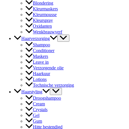
Blondering
Kleurmaskers
Kleurmousse
Kleurspray
Oxidanten
Wenkbrauwverf
Haarverzorging
Shampoo
Conditioner
Maskers
Leave in
Verzorgende olie
Haarkuur
Lotions
Technische verzorging
Haarstyling
Droogshampoo
Cream
Crystals
Gel
Gum
Hitte bestendigd