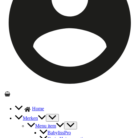
Home
Merken
Menu item
BabylissPro