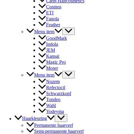
Carin Haircosmetics
Cosmos
ETI
Fanola
Feather
Menu item
GoodMark
Indola
JEM
Kansai
Magic Pro
Moser
Menu item
Nozem
Refectocil
Schwarzkopf
Tondeo
Wahl
Yodeyma
Haarkleuring
Permanente haarverf
Semi-permanente haarverf