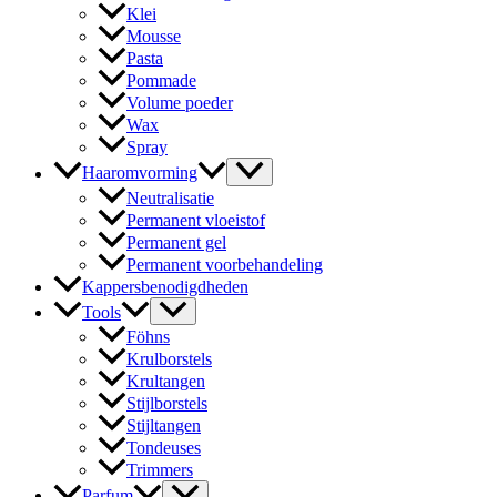
Klei
Mousse
Pasta
Pommade
Volume poeder
Wax
Spray
Haaromvorming
Neutralisatie
Permanent vloeistof
Permanent gel
Permanent voorbehandeling
Kappersbenodigdheden
Tools
Föhns
Krulborstels
Krultangen
Stijlborstels
Stijltangen
Tondeuses
Trimmers
Parfum