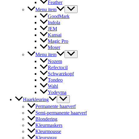
Feather
Menu item
GoodMark
Indola
JEM
Kansai
Magic Pro
Moser
Menu item
Nozem
Refectocil
Schwarzkopf
Tondeo
Wahl
Yodeyma
Haarkleuring
Permanente haarverf
Semi-permanente haarverf
Blondering
Kleurmaskers
Kleurmousse
Kleurspray