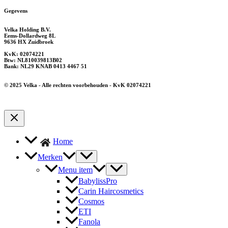
Gegevens
Velka Holding B.V.
Eems-Dollardweg 8L
9636 HX Zuidbroek
KvK: 02074221
Btw: NL810039813B02
Bank: NL29 KNAB 0413 4467 51
© 2025 Velka - Alle rechten voorbehouden - KvK 02074221
Home
Merken
Menu item
BabylissPro
Carin Haircosmetics
Cosmos
ETI
Fanola