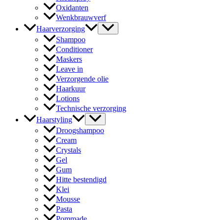
Oxidanten
Wenkbrauwverf
Haarverzorging
Shampoo
Conditioner
Maskers
Leave in
Verzorgende olie
Haarkuur
Lotions
Technische verzorging
Haarstyling
Droogshampoo
Cream
Crystals
Gel
Gum
Hitte bestendigd
Klei
Mousse
Pasta
Pommade