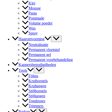
Klei
Mousse
Pasta
Pommade
Volume poeder
Wax
Spray
Haaromvorming
Neutralisatie
Permanent vloeistof
Permanent gel
Permanent voorbehandeling
Kappersbenodigdheden
Tools
Föhns
Krulborstels
Krultangen
Stijlborstels
Stijltangen
Tondeuses
Trimmers
Parfum