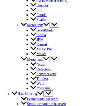
Carin Haircosmetics
Cosmos
ETI
Fanola
Feather
Menu item
GoodMark
Indola
JEM
Kansai
Magic Pro
Moser
Menu item
Nozem
Refectocil
Schwarzkopf
Tondeo
Wahl
Yodeyma
Haarkleuring
Permanente haarverf
Semi-permanente haarverf