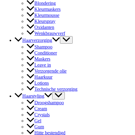
Blondering
Kleurmaskers
Kleurmousse
Kleurspray
Oxidanten
Wenkbrauwverf
Haarverzorging
Shampoo
Conditioner
Maskers
Leave in
Verzorgende olie
Haarkuur
Lotions
Technische verzorging
Haarstyling
Droogshampoo
Cream
Crystals
Gel
Gum
Hitte bestendigd