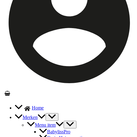
Home
Merken
Menu item
BabylissPro