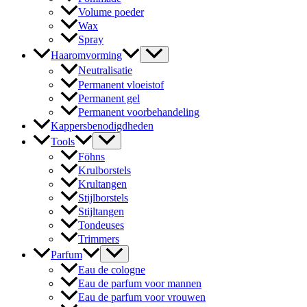
Volume poeder
Wax
Spray
Haaromvorming
Neutralisatie
Permanent vloeistof
Permanent gel
Permanent voorbehandeling
Kappersbenodigdheden
Tools
Föhns
Krulborstels
Krultangen
Stijlborstels
Stijltangen
Tondeuses
Trimmers
Parfum
Eau de cologne
Eau de parfum voor mannen
Eau de parfum voor vrouwen