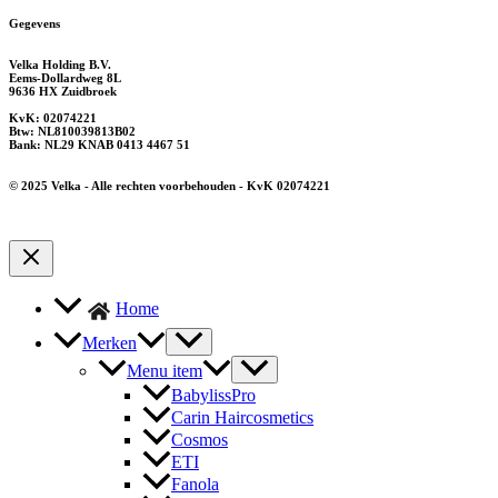
Gegevens
Velka Holding B.V.
Eems-Dollardweg 8L
9636 HX Zuidbroek
KvK: 02074221
Btw: NL810039813B02
Bank: NL29 KNAB 0413 4467 51
© 2025 Velka - Alle rechten voorbehouden - KvK 02074221
Home
Merken
Menu item
BabylissPro
Carin Haircosmetics
Cosmos
ETI
Fanola