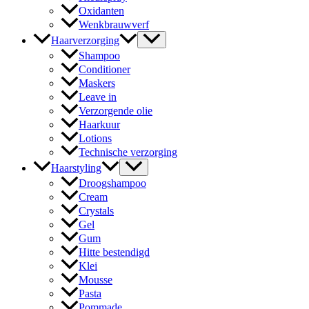
Oxidanten
Wenkbrauwverf
Haarverzorging
Shampoo
Conditioner
Maskers
Leave in
Verzorgende olie
Haarkuur
Lotions
Technische verzorging
Haarstyling
Droogshampoo
Cream
Crystals
Gel
Gum
Hitte bestendigd
Klei
Mousse
Pasta
Pommade