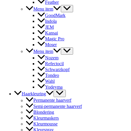
Feather
Menu item
GoodMark
Indola
JEM
Kansai
Magic Pro
Moser
Menu item
Nozem
Refectocil
Schwarzkopf
Tondeo
Wahl
Yodeyma
Haarkleuring
Permanente haarverf
Semi-permanente haarverf
Blondering
Kleurmaskers
Kleurmousse
Kleurspray