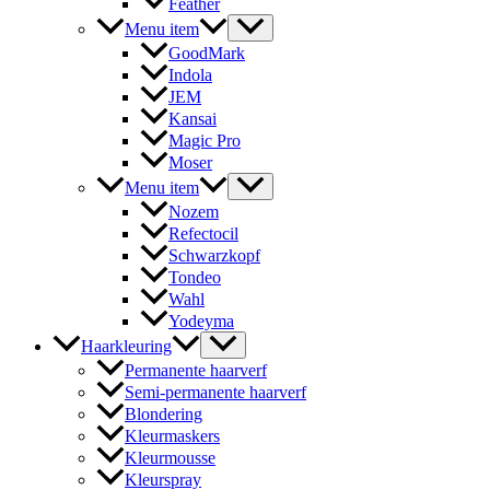
Feather
Menu item
GoodMark
Indola
JEM
Kansai
Magic Pro
Moser
Menu item
Nozem
Refectocil
Schwarzkopf
Tondeo
Wahl
Yodeyma
Haarkleuring
Permanente haarverf
Semi-permanente haarverf
Blondering
Kleurmaskers
Kleurmousse
Kleurspray