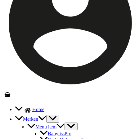
Home
Merken
Menu item
BabylissPro