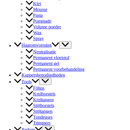
Klei
Mousse
Pasta
Pommade
Volume poeder
Wax
Spray
Haaromvorming
Neutralisatie
Permanent vloeistof
Permanent gel
Permanent voorbehandeling
Kappersbenodigdheden
Tools
Föhns
Krulborstels
Krultangen
Stijlborstels
Stijltangen
Tondeuses
Trimmers
Parfum