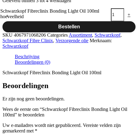
Geleverd binnen 3 tot 4 werkdagen
Schwarzkopf Fibreclinix Bonding Light Oil 100ml
-
+
hoeveelheid
Bestellen
SKU
4067971068206
Categories
Assortiment
,
Schwarzkopf
,
Schwarzkopf Fibre Clinix
,
Verzorgende olie
Merknaam:
Schwarzkopf
Beschrijving
Beoordelingen (0)
Schwarzkopf Fibreclinix Bonding Light Oil 100ml
Beoordelingen
Er zijn nog geen beoordelingen.
Wees de eerste om “Schwarzkopf Fibreclinix Bonding Light Oil
100ml” te beoordelen
Uw e-mailadres wordt niet gepubliceerd.
Vereiste velden zijn
gemarkeerd met
*