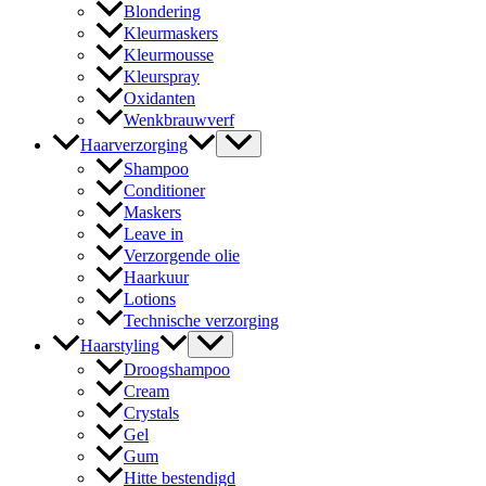
Blondering
Kleurmaskers
Kleurmousse
Kleurspray
Oxidanten
Wenkbrauwverf
Haarverzorging
Shampoo
Conditioner
Maskers
Leave in
Verzorgende olie
Haarkuur
Lotions
Technische verzorging
Haarstyling
Droogshampoo
Cream
Crystals
Gel
Gum
Hitte bestendigd