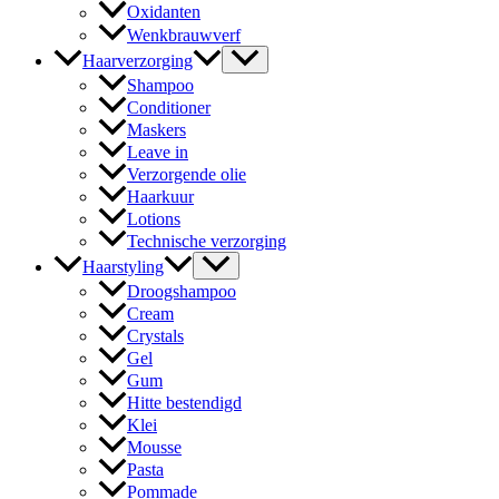
Oxidanten
Wenkbrauwverf
Haarverzorging
Shampoo
Conditioner
Maskers
Leave in
Verzorgende olie
Haarkuur
Lotions
Technische verzorging
Haarstyling
Droogshampoo
Cream
Crystals
Gel
Gum
Hitte bestendigd
Klei
Mousse
Pasta
Pommade