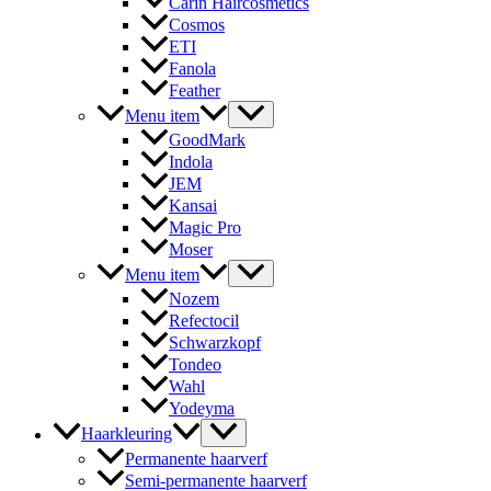
Carin Haircosmetics
Cosmos
ETI
Fanola
Feather
Menu item
GoodMark
Indola
JEM
Kansai
Magic Pro
Moser
Menu item
Nozem
Refectocil
Schwarzkopf
Tondeo
Wahl
Yodeyma
Haarkleuring
Permanente haarverf
Semi-permanente haarverf