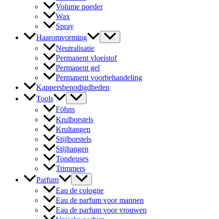
Volume poeder
Wax
Spray
Haaromvorming
Neutralisatie
Permanent vloeistof
Permanent gel
Permanent voorbehandeling
Kappersbenodigdheden
Tools
Föhns
Krulborstels
Krultangen
Stijlborstels
Stijltangen
Tondeuses
Trimmers
Parfum
Eau de cologne
Eau de parfum voor mannen
Eau de parfum voor vrouwen