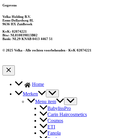
Gegevens
Velka Holding B.V.
Eems-Dollardweg 8L
9636 HX Zuidbroek
KvK: 02074221
Btw: NL810039813B02
Bank: NL29 KNAB 0413 4467 51
© 2025 Velka - Alle rechten voorbehouden - KvK 02074221
Home
Merken
Menu item
BabylissPro
Carin Haircosmetics
Cosmos
ETI
Fanola