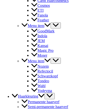
Carin Haircosmetics
Cosmos
ETI
Fanola
Feather
Menu item
GoodMark
Indola
JEM
Kansai
Magic Pro
Moser
Menu item
Nozem
Refectocil
Schwarzkopf
Tondeo
Wahl
Yodeyma
Haarkleuring
Permanente haarverf
Semi-permanente haarverf