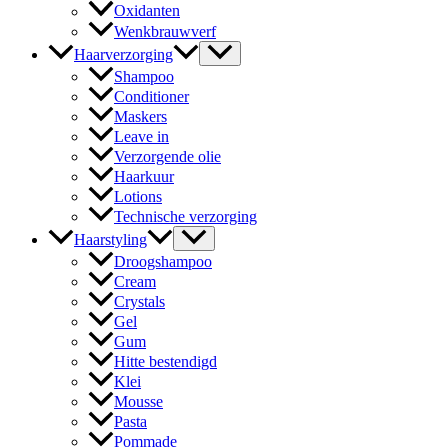
Oxidanten
Wenkbrauwverf
Haarverzorging
Shampoo
Conditioner
Maskers
Leave in
Verzorgende olie
Haarkuur
Lotions
Technische verzorging
Haarstyling
Droogshampoo
Cream
Crystals
Gel
Gum
Hitte bestendigd
Klei
Mousse
Pasta
Pommade