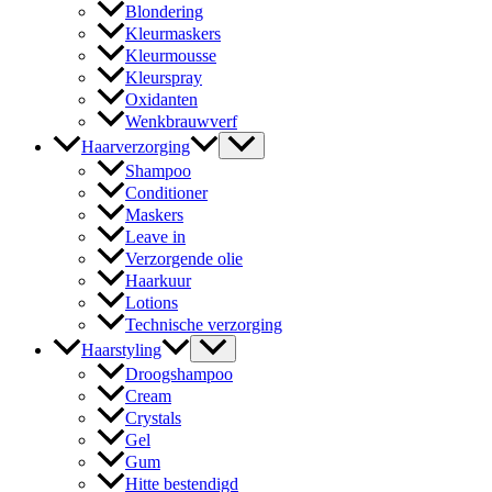
Blondering
Kleurmaskers
Kleurmousse
Kleurspray
Oxidanten
Wenkbrauwverf
Haarverzorging
Shampoo
Conditioner
Maskers
Leave in
Verzorgende olie
Haarkuur
Lotions
Technische verzorging
Haarstyling
Droogshampoo
Cream
Crystals
Gel
Gum
Hitte bestendigd