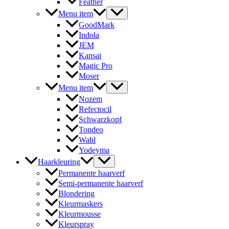
Feather
Menu item
GoodMark
Indola
JEM
Kansai
Magic Pro
Moser
Menu item
Nozem
Refectocil
Schwarzkopf
Tondeo
Wahl
Yodeyma
Haarkleuring
Permanente haarverf
Semi-permanente haarverf
Blondering
Kleurmaskers
Kleurmousse
Kleurspray