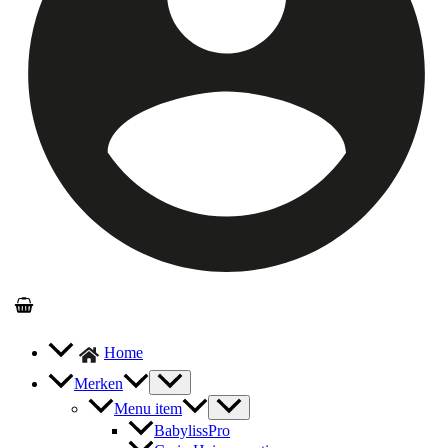
Home
Merken
Menu item
BabylissPro