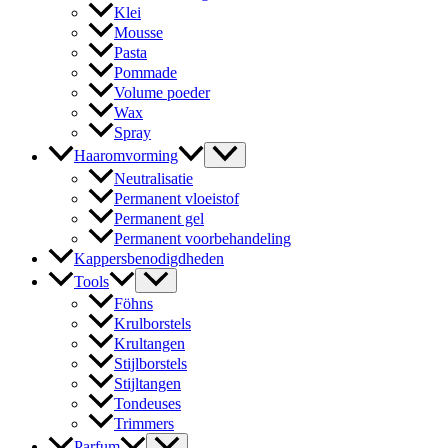
Klei
Mousse
Pasta
Pommade
Volume poeder
Wax
Spray
Haaromvorming
Neutralisatie
Permanent vloeistof
Permanent gel
Permanent voorbehandeling
Kappersbenodigdheden
Tools
Föhns
Krulborstels
Krultangen
Stijlborstels
Stijltangen
Tondeuses
Trimmers
Parfum