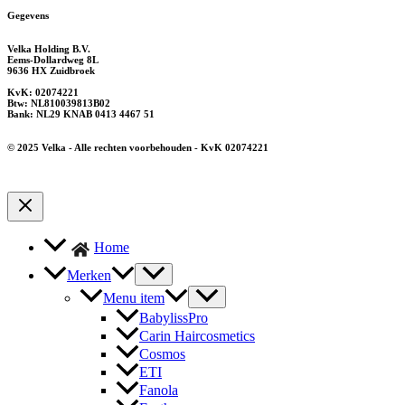
Gegevens
Velka Holding B.V.
Eems-Dollardweg 8L
9636 HX Zuidbroek
KvK: 02074221
Btw: NL810039813B02
Bank: NL29 KNAB 0413 4467 51
© 2025 Velka - Alle rechten voorbehouden - KvK 02074221
Home
Merken
Menu item
BabylissPro
Carin Haircosmetics
Cosmos
ETI
Fanola