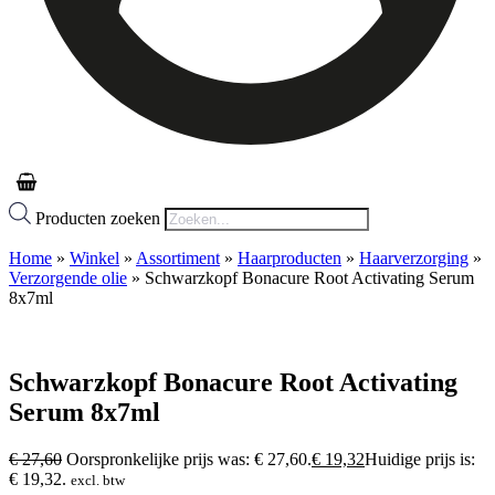
Producten zoeken
Home
»
Winkel
»
Assortiment
»
Haarproducten
»
Haarverzorging
»
Verzorgende olie
»
Schwarzkopf Bonacure Root Activating Serum
8x7ml
Schwarzkopf Bonacure Root Activating
Serum 8x7ml
€
27,60
Oorspronkelijke prijs was: € 27,60.
€
19,32
Huidige prijs is:
€ 19,32.
excl. btw