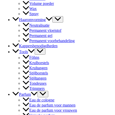
Volume poeder
Wax
Spray
Haaromvorming
Neutralisatie
Permanent vloeistof
Permanent gel
Permanent voorbehandeling
Kappersbenodigdheden
Tools
Föhns
Krulborstels
Krultangen
Stijlborstels
Stijltangen
Tondeuses
Trimmers
Parfum
Eau de cologne
Eau de parfum voor mannen
Eau de parfum voor vrouwen