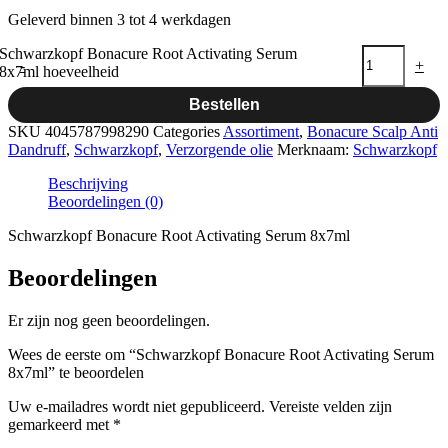
Geleverd binnen 3 tot 4 werkdagen
Schwarzkopf Bonacure Root Activating Serum
-
+
8x7ml hoeveelheid
Bestellen
SKU
4045787998290
Categories
Assortiment
,
Bonacure Scalp Anti
Dandruff
,
Schwarzkopf
,
Verzorgende olie
Merknaam:
Schwarzkopf
Beschrijving
Beoordelingen (0)
Schwarzkopf Bonacure Root Activating Serum 8x7ml
Beoordelingen
Er zijn nog geen beoordelingen.
Wees de eerste om “Schwarzkopf Bonacure Root Activating Serum
8x7ml” te beoordelen
Uw e-mailadres wordt niet gepubliceerd.
Vereiste velden zijn
gemarkeerd met
*