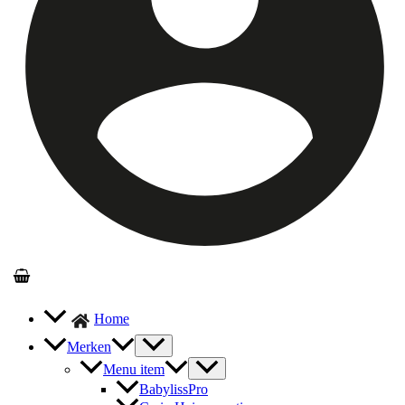
Home
Merken
Menu item
BabylissPro