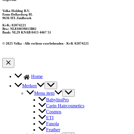
Velka Holding B.V.
Eems-Dollardweg 8L
9636 HX Zuidbroek
KvK: 02074221
Btw: NL810039813B02
Bank: NL29 KNAB 0413 4467 51
© 2025 Velka - Alle rechten voorbehouden - KvK 02074221
Home
Merken
Menu item
BabylissPro
Carin Haircosmetics
Cosmos
ETI
Fanola
Feather