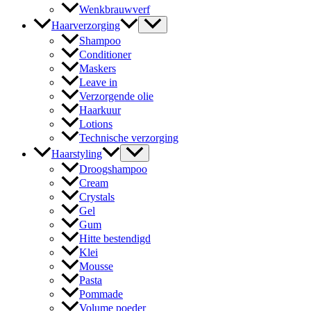
Wenkbrauwverf
Haarverzorging
Shampoo
Conditioner
Maskers
Leave in
Verzorgende olie
Haarkuur
Lotions
Technische verzorging
Haarstyling
Droogshampoo
Cream
Crystals
Gel
Gum
Hitte bestendigd
Klei
Mousse
Pasta
Pommade
Volume poeder