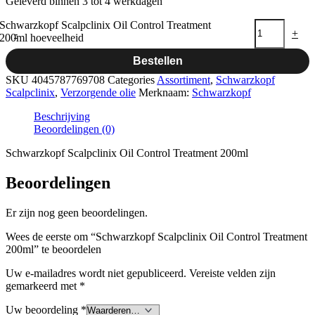
Geleverd binnen 3 tot 4 werkdagen
Schwarzkopf Scalpclinix Oil Control Treatment
-
+
200ml hoeveelheid
Bestellen
SKU
4045787769708
Categories
Assortiment
,
Schwarzkopf
Scalpclinix
,
Verzorgende olie
Merknaam:
Schwarzkopf
Beschrijving
Beoordelingen (0)
Schwarzkopf Scalpclinix Oil Control Treatment 200ml
Beoordelingen
Er zijn nog geen beoordelingen.
Wees de eerste om “Schwarzkopf Scalpclinix Oil Control Treatment
200ml” te beoordelen
Uw e-mailadres wordt niet gepubliceerd.
Vereiste velden zijn
gemarkeerd met
*
Uw beoordeling
*