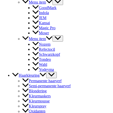
Menu item
GoodMark
Indola
JEM
Kansai
Magic Pro
Moser
Menu item
Nozem
Refectocil
Schwarzkopf
Tondeo
Wahl
Yodeyma
Haarkleuring
Permanente haarverf
Semi-permanente haarverf
Blondering
Kleurmaskers
Kleurmousse
Kleurspray
Oxidanten