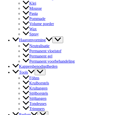
Klei
Mousse
Pasta
Pommade
Volume poeder
Wax
Spray
Haaromvorming
Neutralisatie
Permanent vloeistof
Permanent gel
Permanent voorbehandeling
Kappersbenodigdheden
Tools
Föhns
Krulborstels
Krultangen
Stijlborstels
Stijltangen
Tondeuses
Trimmers
Parfum