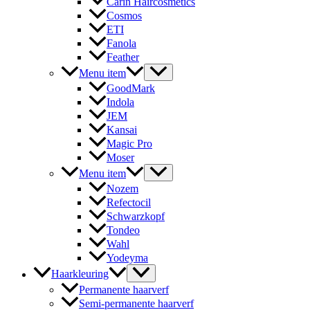
Carin Haircosmetics
Cosmos
ETI
Fanola
Feather
Menu item
GoodMark
Indola
JEM
Kansai
Magic Pro
Moser
Menu item
Nozem
Refectocil
Schwarzkopf
Tondeo
Wahl
Yodeyma
Haarkleuring
Permanente haarverf
Semi-permanente haarverf