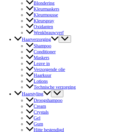
Blondering
Kleurmaskers
Kleurmousse
Kleurspray
Oxidanten
Wenkbrauwverf
Haarverzorging
Shampoo
Conditioner
Maskers
Leave in
Verzorgende olie
Haarkuur
Lotions
Technische verzorging
Haarstyling
Droogshampoo
Cream
Crystals
Gel
Gum
Hitte bestendigd