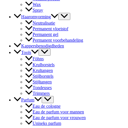
Wax
Spray
Haaromvorming
Neutralisatie
Permanent vloeistof
Permanent gel
Permanent voorbehandeling
Kappersbenodigdheden
Tools
Föhns
Krulborstels
Krultangen
Stijlborstels
Stijltangen
Tondeuses
Trimmers
Parfum
Eau de cologne
Eau de parfum voor mannen
Eau de parfum voor vrouwen
Uniseks parfum