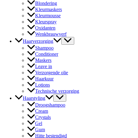
Blondering
Kleurmaskers
Kleurmousse
Kleurspray
Oxidanten
Wenkbrauwverf
Haarverzorging
Shampoo
Conditioner
Maskers
Leave in
Verzorgende olie
Haarkuur
Lotions
Technische verzorging
Haarstyling
Droogshampoo
Cream
Crystals
Gel
Gum
Hitte bestendigd