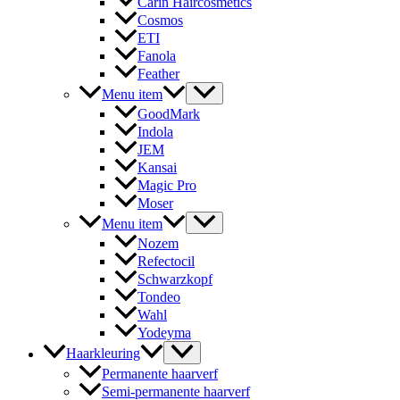
Carin Haircosmetics
Cosmos
ETI
Fanola
Feather
Menu item
GoodMark
Indola
JEM
Kansai
Magic Pro
Moser
Menu item
Nozem
Refectocil
Schwarzkopf
Tondeo
Wahl
Yodeyma
Haarkleuring
Permanente haarverf
Semi-permanente haarverf