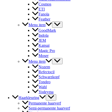
Cosmos
ETI
Fanola
Feather
Menu item
GoodMark
Indola
JEM
Kansai
Magic Pro
Moser
Menu item
Nozem
Refectocil
Schwarzkopf
Tondeo
Wahl
Yodeyma
Haarkleuring
Permanente haarverf
Semi-permanente haarverf