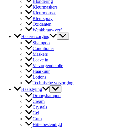
Blondering
Kleurmaskers
Kleurmousse
Kleurspray
Oxidanten
Wenkbrauwverf
Haarverzorging
Shampoo
Conditioner
Maskers
Leave in
Verzorgende olie
Haarkuur
Lotions
Technische verzorging
Haarstyling
Droogshampoo
Cream
Crystals
Gel
Gum
Hitte bestendigd