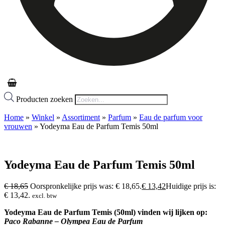
Producten zoeken
Home
»
Winkel
»
Assortiment
»
Parfum
»
Eau de parfum voor
vrouwen
»
Yodeyma Eau de Parfum Temis 50ml
Yodeyma Eau de Parfum Temis 50ml
€
18,65
Oorspronkelijke prijs was: € 18,65.
€
13,42
Huidige prijs is:
€ 13,42.
excl. btw
Yodeyma Eau de Parfum Temis (50ml) vinden wij lijken op:
Paco Rabanne – Olympea Eau de Parfum