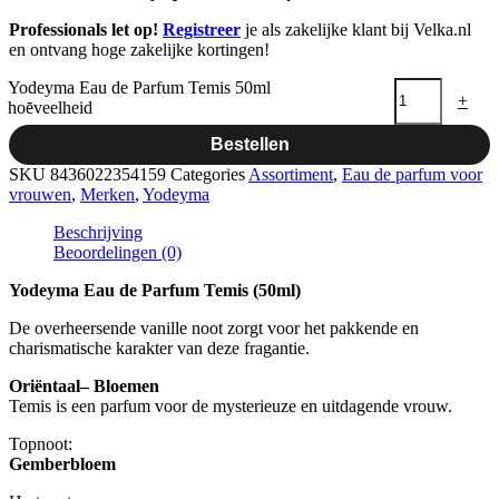
Professionals let op!
Registreer
je als zakelijke klant bij Velka.nl
en ontvang hoge zakelijke kortingen!
Yodeyma Eau de Parfum Temis 50ml
-
+
hoeveelheid
Bestellen
SKU
8436022354159
Categories
Assortiment
,
Eau de parfum voor
vrouwen
,
Merken
,
Yodeyma
Beschrijving
Beoordelingen (0)
Yodeyma Eau de Parfum Temis (50ml)
De overheersende vanille noot zorgt voor het pakkende en
charismatische karakter van deze fragantie.
Oriëntaal– Bloemen
Temis is een parfum voor de mysterieuze en uitdagende vrouw.
Topnoot:
Gemberbloem