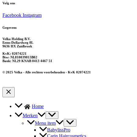
Volg ons
Facebook
Instagram
Gegevens
Velka Holding B.V.
Eems-Dollardweg 8L
9636 HX Zuidbroek
KvK: 02074221
Btw: NL810039813B02
Bank: NL29 KNAB 0413 4467 51
© 2025 Velka - Alle rechten voorbehouden - KvK 02074221
Home
Merken
Menu item
BabylissPro
Carin Haircosmetics