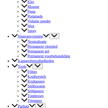
Klei
Mousse
Pasta
Pommade
Volume poeder
Wax
Spray
Haaromvorming
Neutralisatie
Permanent vloeistof
Permanent gel
Permanent voorbehandeling
Kappersbenodigdheden
Tools
Föhns
Krulborstels
Krultangen
Stijlborstels
Stijltangen
Tondeuses
Trimmers
Parfum