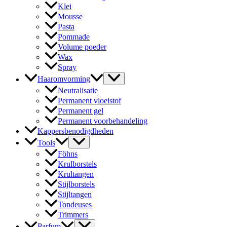
Klei
Mousse
Pasta
Pommade
Volume poeder
Wax
Spray
Haaromvorming
Neutralisatie
Permanent vloeistof
Permanent gel
Permanent voorbehandeling
Kappersbenodigdheden
Tools
Föhns
Krulborstels
Krultangen
Stijlborstels
Stijltangen
Tondeuses
Trimmers
Parfum