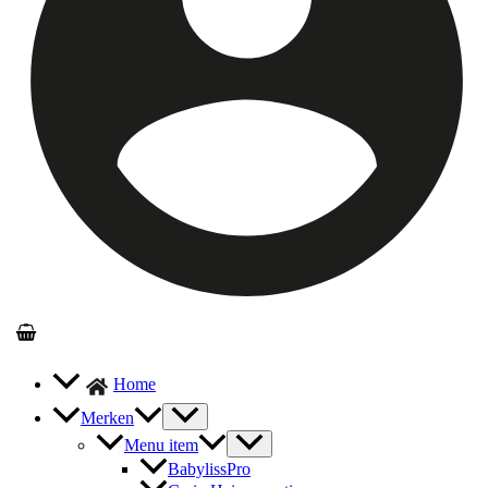
Home
Merken
Menu item
BabylissPro