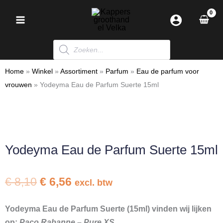
Ga
naar
de
Producten
inhoud
zoeken
Home
»
Winkel
»
Assortiment
»
Parfum
»
Eau de parfum voor
vrouwen
»
Yodeyma Eau de Parfum Suerte 15ml
Yodeyma Eau de Parfum Suerte 15ml
Oorspronkelijke
Huidige
€
8,10
€
6,56
excl. btw
prijs
prijs
was:
is:
Yodeyma Eau de Parfum Suerte (15ml) vinden wij lijken
€ 8,10.
€ 6,56.
op:
Paco Rabanne – Pure XS