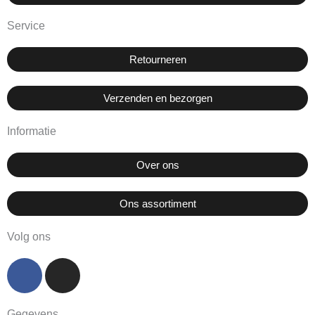
Service
Retourneren
Verzenden en bezorgen
Informatie
Over ons
Ons assortiment
Volg ons
F
I
a
n
c
s
Gegevens