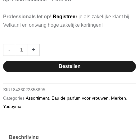
Professionals let op!
Registreer
je als zakelijke klant bij
Velka.nl en ontvang hoge zakelijke kortingen!
Yodeyma
-
+
Eau
de
Bestellen
Parfum
Suerte
15ml
SKU
8436022353695
hoeveelheid
Categories
Assortiment
,
Eau de parfum voor vrouwen
,
Merken
,
Yodeyma
Beschrijving