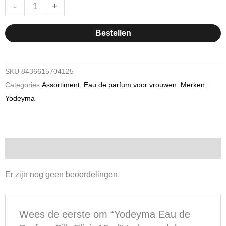
was:
is:
Yodeyma
-
+
€ 9,20.
€ 7,22.
Eau
de
Bestellen
Parfum
Silk
Elixir
SKU
8436615704125
15ml
Categories
Assortiment
,
Eau de parfum voor vrouwen
,
Merken
,
hoeveelheid
Yodeyma
Beoordelingen (0)
Er zijn nog geen beoordelingen.
Wees de eerste om “Yodeyma Eau de