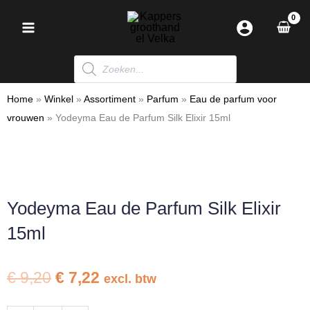
Ga
naar
de
Producten
inhoud
zoeken
Home
»
Winkel
»
Assortiment
»
Parfum
»
Eau de parfum voor
vrouwen
»
Yodeyma Eau de Parfum Silk Elixir 15ml
Yodeyma Eau de Parfum Silk Elixir
15ml
Oorspronkelijke
Huidige
€
9,20
€
7,22
excl. btw
prijs
prijs