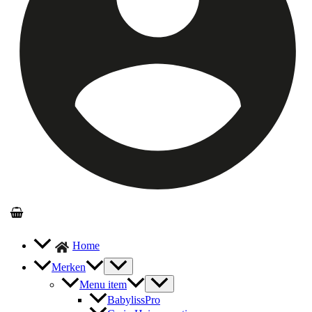
Home
Merken
Menu item
BabylissPro