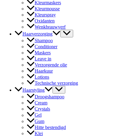
Kleurmaskers
Kleurmousse
Kleurspray
Oxidanten
Wenkbrauwverf
Haarverzorging
Shampoo
Conditioner
Maskers
Leave in
Verzorgende olie
Haarkuur
Lotions
Technische verzorging
Haarstyling
Droogshampoo
Cream
Crystals
Gel
Gum
Hitte bestendigd
Klei