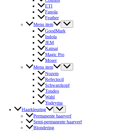
Cosmos
ETI
Fanola
Feather
Menu item
GoodMark
Indola
JEM
Kansai
Magic Pro
Moser
Menu item
Nozem
Refectocil
Schwarzkopf
Tondeo
Wahl
Yodeyma
Haarkleuring
Permanente haarverf
Semi-permanente haarverf
Blondering