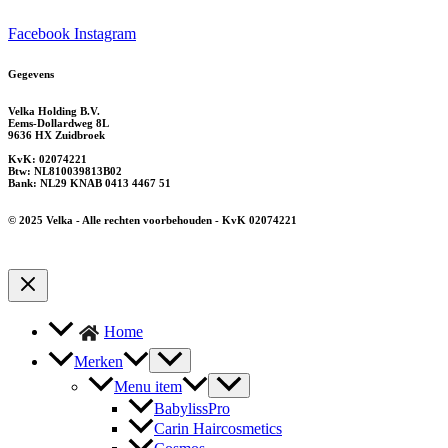
Facebook
Instagram
Gegevens
Velka Holding B.V.
Eems-Dollardweg 8L
9636 HX Zuidbroek
KvK: 02074221
Btw: NL810039813B02
Bank: NL29 KNAB 0413 4467 51
© 2025 Velka - Alle rechten voorbehouden - KvK 02074221
Home
Merken
Menu item
BabylissPro
Carin Haircosmetics