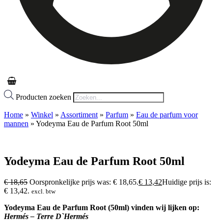
Producten zoeken
Home
»
Winkel
»
Assortiment
»
Parfum
»
Eau de parfum voor
mannen
»
Yodeyma Eau de Parfum Root 50ml
Yodeyma Eau de Parfum Root 50ml
€
18,65
Oorspronkelijke prijs was: € 18,65.
€
13,42
Huidige prijs is:
€ 13,42.
excl. btw
Yodeyma Eau de Parfum Root (50ml) vinden wij lijken op:
Hermés
– Terre D`Hermés