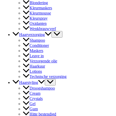
Blondering
Kleurmaskers
Kleurmousse
Kleurspray
Oxidanten
Wenkbrauwverf
Haarverzorging
Shampoo
Conditioner
Maskers
Leave in
Verzorgende olie
Haarkuur
Lotions
Technische verzorging
Haarstyling
Droogshampoo
Cream
Crystals
Gel
Gum
Hitte bestendigd