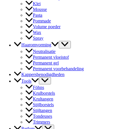
Klei
Mousse
Pasta
Pommade
Volume poeder
Wax
Spray
Haaromvorming
Neutralisatie
Permanent vloeistof
Permanent gel
Permanent voorbehandeling
Kappersbenodigdheden
Tools
Föhns
Krulborstels
Krultangen
Stijlborstels
Stijltangen
Tondeuses
Trimmers
Parfum