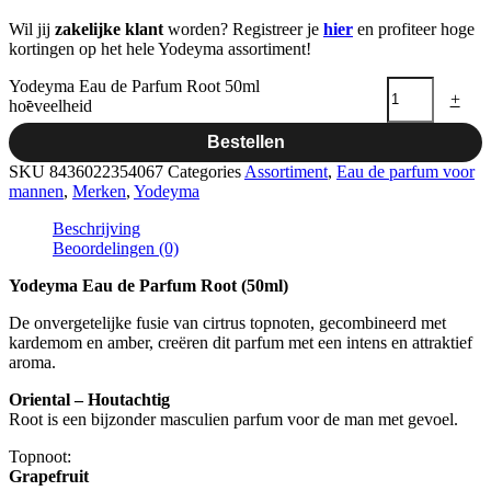
Wil jij
zakelijke klant
worden? Registreer je
hier
en profiteer hoge
kortingen op het hele Yodeyma assortiment!
Yodeyma Eau de Parfum Root 50ml
-
+
hoeveelheid
Bestellen
SKU
8436022354067
Categories
Assortiment
,
Eau de parfum voor
mannen
,
Merken
,
Yodeyma
Beschrijving
Beoordelingen (0)
Yodeyma Eau de Parfum Root (50ml)
De onvergetelijke fusie van cirtrus topnoten, gecombineerd met
kardemom en amber, creëren dit parfum met een intens en attraktief
aroma.
Oriental – Houtachtig
Root is een bijzonder masculien parfum voor de man met gevoel.
Topnoot:
Grapefruit