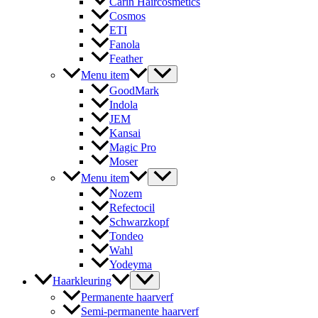
Carin Haircosmetics
Cosmos
ETI
Fanola
Feather
Menu item
GoodMark
Indola
JEM
Kansai
Magic Pro
Moser
Menu item
Nozem
Refectocil
Schwarzkopf
Tondeo
Wahl
Yodeyma
Haarkleuring
Permanente haarverf
Semi-permanente haarverf