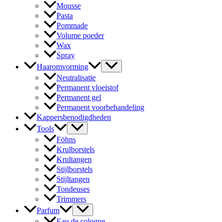
Mousse
Pasta
Pommade
Volume poeder
Wax
Spray
Haaromvorming
Neutralisatie
Permanent vloeistof
Permanent gel
Permanent voorbehandeling
Kappersbenodigdheden
Tools
Föhns
Krulborstels
Krultangen
Stijlborstels
Stijltangen
Tondeuses
Trimmers
Parfum
Eau de cologne