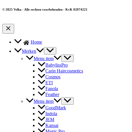
© 2025 Velka - Alle rechten voorbehouden - KvK 02074221
Home
Merken
Menu item
BabylissPro
Carin Haircosmetics
Cosmos
ETI
Fanola
Feather
Menu item
GoodMark
Indola
JEM
Kansai
Magic Pro