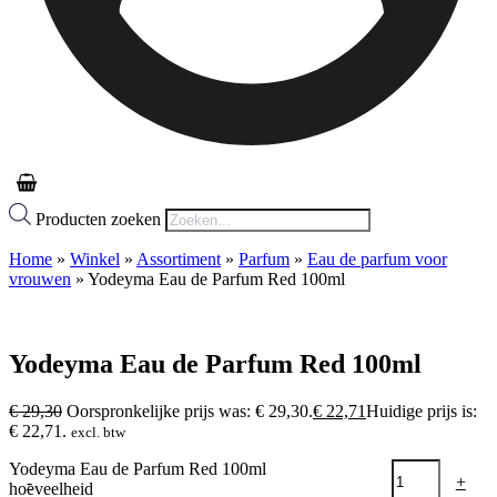
Producten zoeken
Home
»
Winkel
»
Assortiment
»
Parfum
»
Eau de parfum voor
vrouwen
»
Yodeyma Eau de Parfum Red 100ml
Yodeyma Eau de Parfum Red 100ml
€
29,30
Oorspronkelijke prijs was: € 29,30.
€
22,71
Huidige prijs is:
€ 22,71.
excl. btw
Yodeyma Eau de Parfum Red 100ml
-
+
hoeveelheid