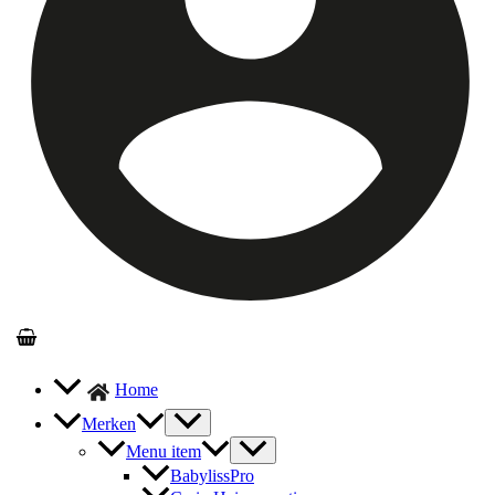
Home
Merken
Menu item
BabylissPro