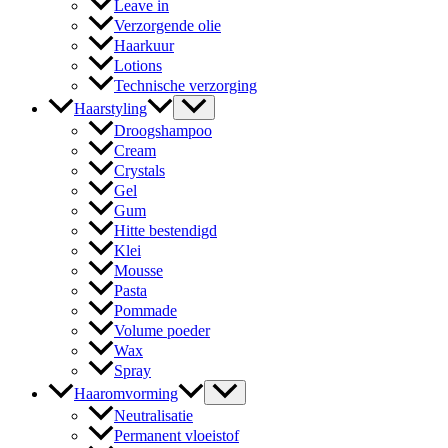
Leave in
Verzorgende olie
Haarkuur
Lotions
Technische verzorging
Haarstyling
Droogshampoo
Cream
Crystals
Gel
Gum
Hitte bestendigd
Klei
Mousse
Pasta
Pommade
Volume poeder
Wax
Spray
Haaromvorming
Neutralisatie
Permanent vloeistof