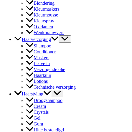
Blondering
Kleurmaskers
Kleurmousse
Kleurspray
Oxidanten
Wenkbrauwverf
Haarverzorging
Shampoo
Conditioner
Maskers
Leave in
Verzorgende olie
Haarkuur
Lotions
Technische verzorging
Haarstyling
Droogshampoo
Cream
Crystals
Gel
Gum
Hitte bestendigd