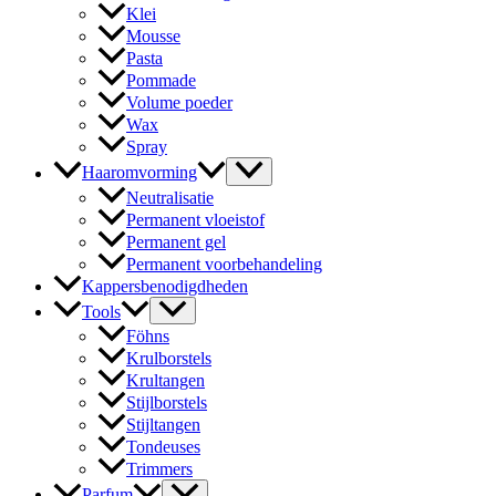
Klei
Mousse
Pasta
Pommade
Volume poeder
Wax
Spray
Haaromvorming
Neutralisatie
Permanent vloeistof
Permanent gel
Permanent voorbehandeling
Kappersbenodigdheden
Tools
Föhns
Krulborstels
Krultangen
Stijlborstels
Stijltangen
Tondeuses
Trimmers
Parfum