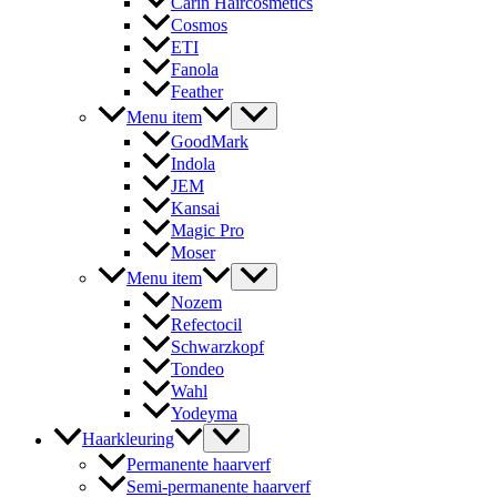
Carin Haircosmetics
Cosmos
ETI
Fanola
Feather
Menu item
GoodMark
Indola
JEM
Kansai
Magic Pro
Moser
Menu item
Nozem
Refectocil
Schwarzkopf
Tondeo
Wahl
Yodeyma
Haarkleuring
Permanente haarverf
Semi-permanente haarverf