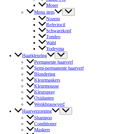
Moser
Menu item
Nozem
Refectocil
Schwarzkopf
Tondeo
Wahl
Yodeyma
Haarkleuring
Permanente haarverf
Semi-permanente haarverf
Blondering
Kleurmaskers
Kleurmousse
Kleurspray
Oxidanten
Wenkbrauwverf
Haarverzorging
Shampoo
Conditioner
Maskers