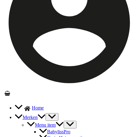
Home
Merken
Menu item
BabylissPro