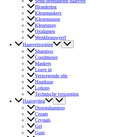
Semi-permanente haarverf
Blondering
Kleurmaskers
Kleurmousse
Kleurspray
Oxidanten
Wenkbrauwverf
Haarverzorging
Shampoo
Conditioner
Maskers
Leave in
Verzorgende olie
Haarkuur
Lotions
Technische verzorging
Haarstyling
Droogshampoo
Cream
Crystals
Gel
Gum