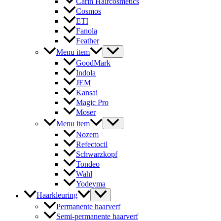
Carin Haircosmetics
Cosmos
ETI
Fanola
Feather
Menu item
GoodMark
Indola
JEM
Kansai
Magic Pro
Moser
Menu item
Nozem
Refectocil
Schwarzkopf
Tondeo
Wahl
Yodeyma
Haarkleuring
Permanente haarverf
Semi-permanente haarverf