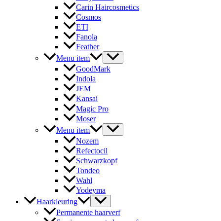
Carin Haircosmetics
Cosmos
ETI
Fanola
Feather
Menu item
GoodMark
Indola
JEM
Kansai
Magic Pro
Moser
Menu item
Nozem
Refectocil
Schwarzkopf
Tondeo
Wahl
Yodeyma
Haarkleuring
Permanente haarverf