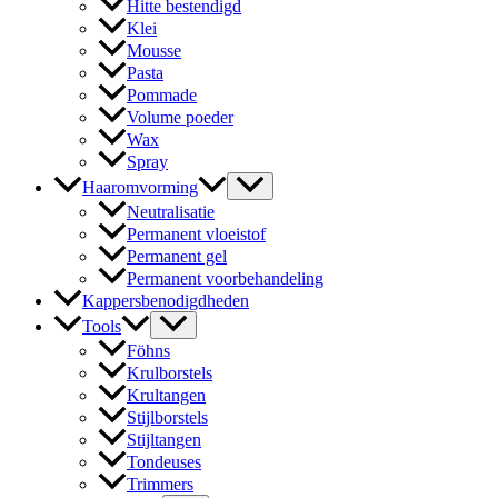
Hitte bestendigd
Klei
Mousse
Pasta
Pommade
Volume poeder
Wax
Spray
Haaromvorming
Neutralisatie
Permanent vloeistof
Permanent gel
Permanent voorbehandeling
Kappersbenodigdheden
Tools
Föhns
Krulborstels
Krultangen
Stijlborstels
Stijltangen
Tondeuses
Trimmers