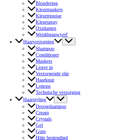
Blondering
Kleurmaskers
Kleurmousse
Kleurspray
Oxidanten
Wenkbrauwverf
Haarverzorging
Shampoo
Conditioner
Maskers
Leave in
Verzorgende olie
Haarkuur
Lotions
Technische verzorging
Haarstyling
Droogshampoo
Cream
Crystals
Gel
Gum
Hitte bestendigd