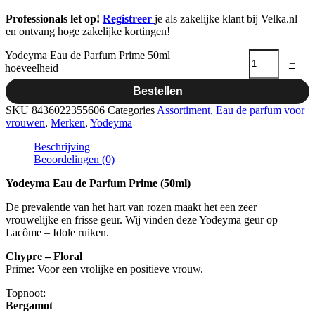
Professionals let op!
Registreer
je als zakelijke klant bij Velka.nl
en ontvang hoge zakelijke kortingen!
Yodeyma Eau de Parfum Prime 50ml
-
+
hoeveelheid
Bestellen
SKU
8436022355606
Categories
Assortiment
,
Eau de parfum voor
vrouwen
,
Merken
,
Yodeyma
Beschrijving
Beoordelingen (0)
Yodeyma Eau de Parfum Prime (50ml)
De prevalentie van het hart van rozen maakt het een zeer
vrouwelijke en frisse geur. Wij vinden deze Yodeyma geur op
Lacôme – Idole ruiken.
Chypre – Floral
Prime: Voor een vrolijke en positieve vrouw.
Topnoot:
Bergamot