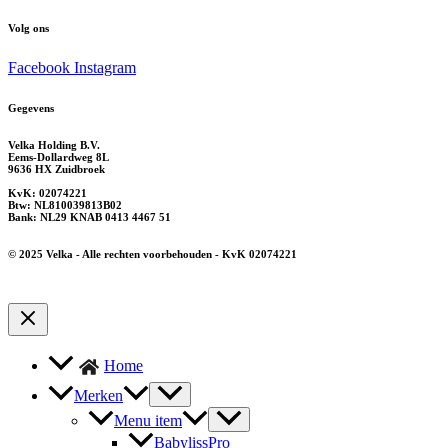
Volg ons
Facebook
Instagram
Gegevens
Velka Holding B.V.
Eems-Dollardweg 8L
9636 HX Zuidbroek
KvK: 02074221
Btw: NL810039813B02
Bank: NL29 KNAB 0413 4467 51
© 2025 Velka - Alle rechten voorbehouden - KvK 02074221
Home
Merken
Menu item
BabylissPro