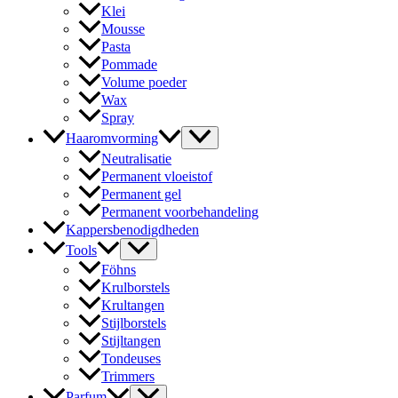
Klei
Mousse
Pasta
Pommade
Volume poeder
Wax
Spray
Haaromvorming
Neutralisatie
Permanent vloeistof
Permanent gel
Permanent voorbehandeling
Kappersbenodigdheden
Tools
Föhns
Krulborstels
Krultangen
Stijlborstels
Stijltangen
Tondeuses
Trimmers
Parfum