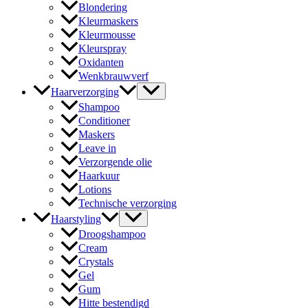
Blondering
Kleurmaskers
Kleurmousse
Kleurspray
Oxidanten
Wenkbrauwverf
Haarverzorging
Shampoo
Conditioner
Maskers
Leave in
Verzorgende olie
Haarkuur
Lotions
Technische verzorging
Haarstyling
Droogshampoo
Cream
Crystals
Gel
Gum
Hitte bestendigd