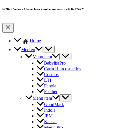
© 2025 Velka - Alle rechten voorbehouden - KvK 02074221
Home
Merken
Menu item
BabylissPro
Carin Haircosmetics
Cosmos
ETI
Fanola
Feather
Menu item
GoodMark
Indola
JEM
Kansai
Magic Pro