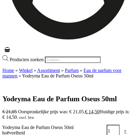
Producten zoeken
Home
»
Winkel
»
Assortiment
»
Parfum
»
Eau de parfum voor
mannen
»
Yodeyma Eau de Parfum Oseus 50ml
Yodeyma Eau de Parfum Oseus 50ml
€
21,05
Oorspronkelijke prijs was: € 21,05.
€
14,50
Huidige prijs is:
€ 14,50.
excl. btw
Yodeyma Eau de Parfum Oseus 50ml
-
+
hoeveelheid