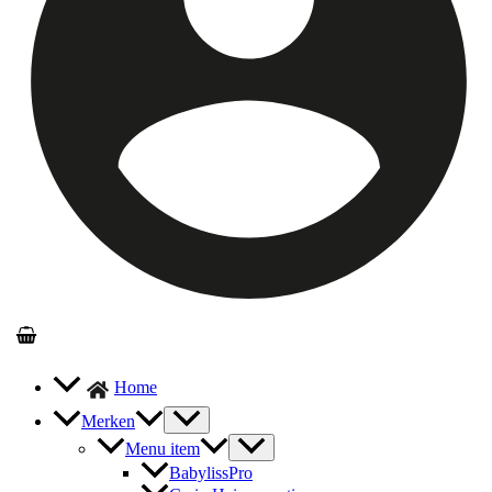
Home
Merken
Menu item
BabylissPro