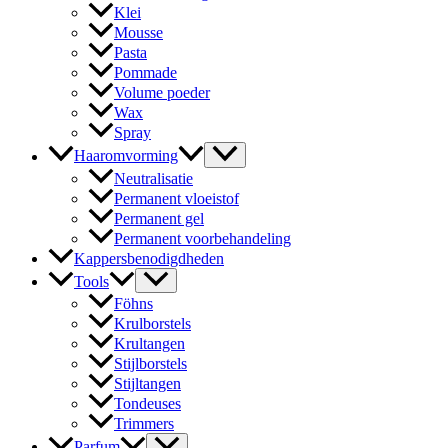
Klei
Mousse
Pasta
Pommade
Volume poeder
Wax
Spray
Haaromvorming
Neutralisatie
Permanent vloeistof
Permanent gel
Permanent voorbehandeling
Kappersbenodigdheden
Tools
Föhns
Krulborstels
Krultangen
Stijlborstels
Stijltangen
Tondeuses
Trimmers
Parfum