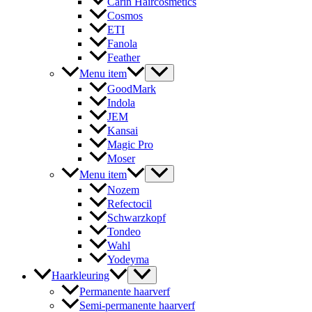
Carin Haircosmetics
Cosmos
ETI
Fanola
Feather
Menu item
GoodMark
Indola
JEM
Kansai
Magic Pro
Moser
Menu item
Nozem
Refectocil
Schwarzkopf
Tondeo
Wahl
Yodeyma
Haarkleuring
Permanente haarverf
Semi-permanente haarverf