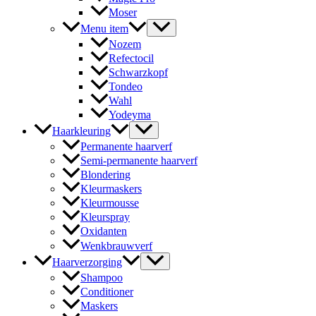
Moser
Menu item
Nozem
Refectocil
Schwarzkopf
Tondeo
Wahl
Yodeyma
Haarkleuring
Permanente haarverf
Semi-permanente haarverf
Blondering
Kleurmaskers
Kleurmousse
Kleurspray
Oxidanten
Wenkbrauwverf
Haarverzorging
Shampoo
Conditioner
Maskers