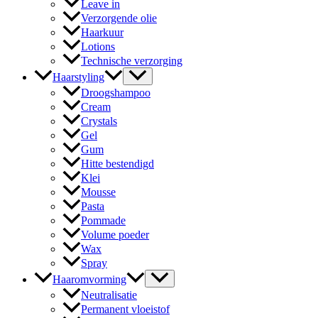
Leave in
Verzorgende olie
Haarkuur
Lotions
Technische verzorging
Haarstyling
Droogshampoo
Cream
Crystals
Gel
Gum
Hitte bestendigd
Klei
Mousse
Pasta
Pommade
Volume poeder
Wax
Spray
Haaromvorming
Neutralisatie
Permanent vloeistof