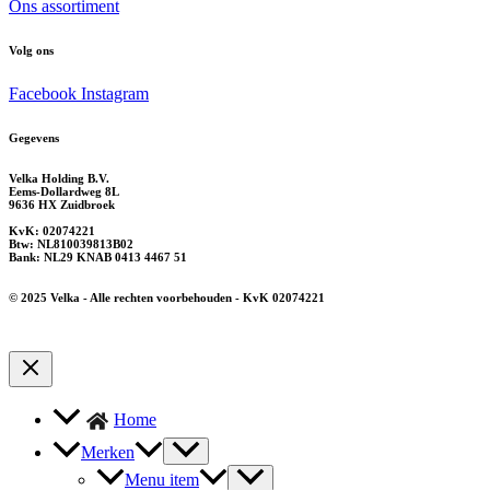
Ons assortiment
Volg ons
Facebook
Instagram
Gegevens
Velka Holding B.V.
Eems-Dollardweg 8L
9636 HX Zuidbroek
KvK: 02074221
Btw: NL810039813B02
Bank: NL29 KNAB 0413 4467 51
© 2025 Velka - Alle rechten voorbehouden - KvK 02074221
Home
Merken
Menu item