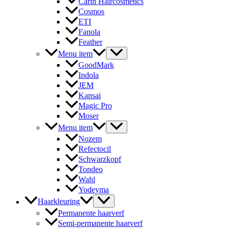
Carin Haircosmetics
Cosmos
ETI
Fanola
Feather
Menu item
GoodMark
Indola
JEM
Kansai
Magic Pro
Moser
Menu item
Nozem
Refectocil
Schwarzkopf
Tondeo
Wahl
Yodeyma
Haarkleuring
Permanente haarverf
Semi-permanente haarverf