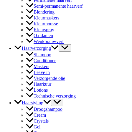
Permanente haarverf
Semi-permanente haarverf
Blondering
Kleurmaskers
Kleurmousse
Kleurspray
Oxidanten
Wenkbrauwverf
Haarverzorging
Shampoo
Conditioner
Maskers
Leave in
Verzorgende olie
Haarkuur
Lotions
Technische verzorging
Haarstyling
Droogshampoo
Cream
Crystals
Gel