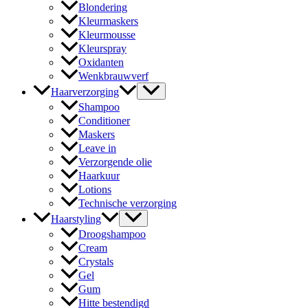
Blondering
Kleurmaskers
Kleurmousse
Kleurspray
Oxidanten
Wenkbrauwverf
Haarverzorging
Shampoo
Conditioner
Maskers
Leave in
Verzorgende olie
Haarkuur
Lotions
Technische verzorging
Haarstyling
Droogshampoo
Cream
Crystals
Gel
Gum
Hitte bestendigd