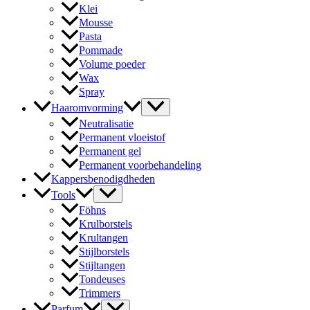
Klei
Mousse
Pasta
Pommade
Volume poeder
Wax
Spray
Haaromvorming
Neutralisatie
Permanent vloeistof
Permanent gel
Permanent voorbehandeling
Kappersbenodigdheden
Tools
Föhns
Krulborstels
Krultangen
Stijlborstels
Stijltangen
Tondeuses
Trimmers
Parfum