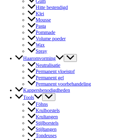
Gum
Hitte bestendigd
Klei
Mousse
Pasta
Pommade
Volume poeder
Wax
Spray
Haaromvorming
Neutralisatie
Permanent vloeistof
Permanent gel
Permanent voorbehandeling
Kappersbenodigdheden
Tools
Föhns
Krulborstels
Krultangen
Stijlborstels
Stijltangen
Tondeuses