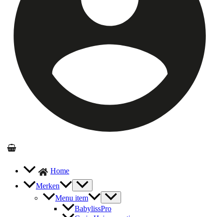
Home
Merken
Menu item
BabylissPro