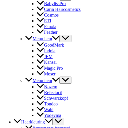
BabylissPro
Carin Haircosmetics
Cosmos
ETI
Fanola
Feather
Menu item
GoodMark
Indola
JEM
Kansai
Magic Pro
Moser
Menu item
Nozem
Refectocil
Schwarzkopf
Tondeo
Wahl
Yodeyma
Haarkleuring