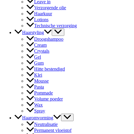
Leave in
Verzorgende olie
Haarkuur
Lotions
Technische verzorging
Haarstyling
Droogshampoo
Cream
Crystals
Gel
Gum
Hitte bestendigd
Klei
Mousse
Pasta
Pommade
Volume poeder
Wax
Spray
Haaromvorming
Neutralisatie
Permanent vloeistof