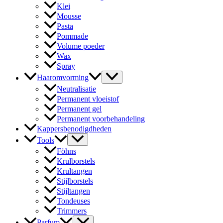
Klei
Mousse
Pasta
Pommade
Volume poeder
Wax
Spray
Haaromvorming
Neutralisatie
Permanent vloeistof
Permanent gel
Permanent voorbehandeling
Kappersbenodigdheden
Tools
Föhns
Krulborstels
Krultangen
Stijlborstels
Stijltangen
Tondeuses
Trimmers
Parfum