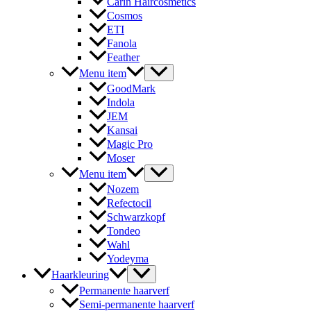
Carin Haircosmetics
Cosmos
ETI
Fanola
Feather
Menu item
GoodMark
Indola
JEM
Kansai
Magic Pro
Moser
Menu item
Nozem
Refectocil
Schwarzkopf
Tondeo
Wahl
Yodeyma
Haarkleuring
Permanente haarverf
Semi-permanente haarverf