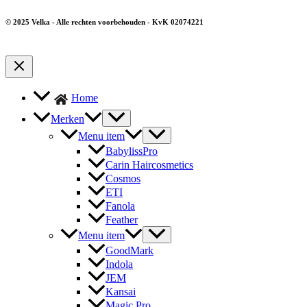
© 2025 Velka - Alle rechten voorbehouden - KvK 02074221
Home
Merken
Menu item
BabylissPro
Carin Haircosmetics
Cosmos
ETI
Fanola
Feather
Menu item
GoodMark
Indola
JEM
Kansai
Magic Pro