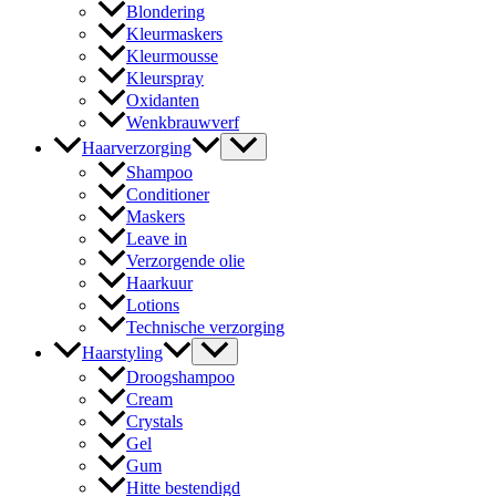
Blondering
Kleurmaskers
Kleurmousse
Kleurspray
Oxidanten
Wenkbrauwverf
Haarverzorging
Shampoo
Conditioner
Maskers
Leave in
Verzorgende olie
Haarkuur
Lotions
Technische verzorging
Haarstyling
Droogshampoo
Cream
Crystals
Gel
Gum
Hitte bestendigd