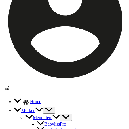
Home
Merken
Menu item
BabylissPro