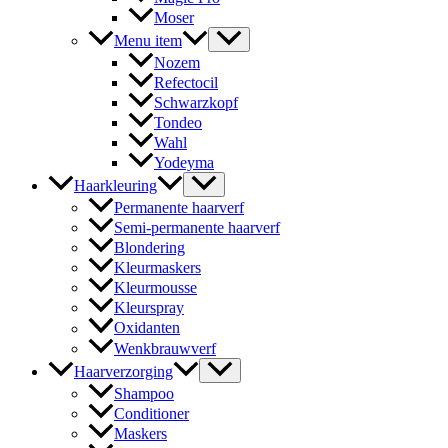
Moser
Menu item
Nozem
Refectocil
Schwarzkopf
Tondeo
Wahl
Yodeyma
Haarkleuring
Permanente haarverf
Semi-permanente haarverf
Blondering
Kleurmaskers
Kleurmousse
Kleurspray
Oxidanten
Wenkbrauwverf
Haarverzorging
Shampoo
Conditioner
Maskers