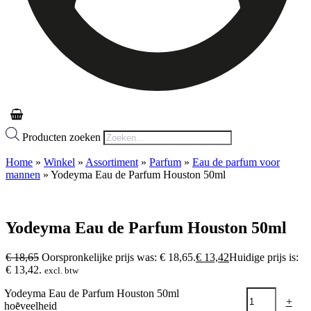
Producten zoeken
Home
»
Winkel
»
Assortiment
»
Parfum
»
Eau de parfum voor
mannen
»
Yodeyma Eau de Parfum Houston 50ml
Yodeyma Eau de Parfum Houston 50ml
€
18,65
Oorspronkelijke prijs was: € 18,65.
€
13,42
Huidige prijs is:
€ 13,42.
excl. btw
Yodeyma Eau de Parfum Houston 50ml
-
+
hoeveelheid