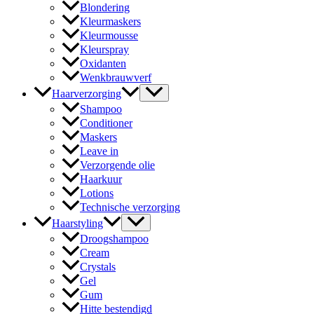
Blondering
Kleurmaskers
Kleurmousse
Kleurspray
Oxidanten
Wenkbrauwverf
Haarverzorging
Shampoo
Conditioner
Maskers
Leave in
Verzorgende olie
Haarkuur
Lotions
Technische verzorging
Haarstyling
Droogshampoo
Cream
Crystals
Gel
Gum
Hitte bestendigd