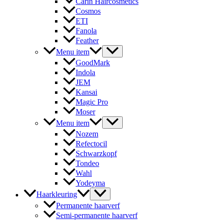
Carin Haircosmetics
Cosmos
ETI
Fanola
Feather
Menu item
GoodMark
Indola
JEM
Kansai
Magic Pro
Moser
Menu item
Nozem
Refectocil
Schwarzkopf
Tondeo
Wahl
Yodeyma
Haarkleuring
Permanente haarverf
Semi-permanente haarverf