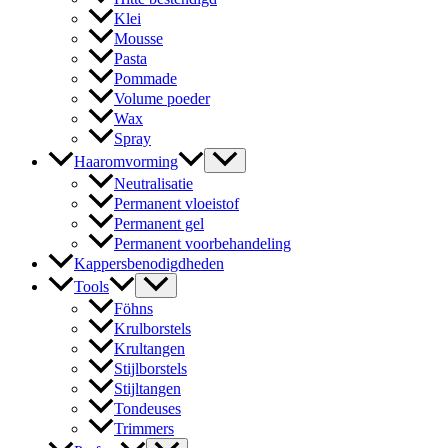
Klei
Mousse
Pasta
Pommade
Volume poeder
Wax
Spray
Haaromvorming
Neutralisatie
Permanent vloeistof
Permanent gel
Permanent voorbehandeling
Kappersbenodigdheden
Tools
Föhns
Krulborstels
Krultangen
Stijlborstels
Stijltangen
Tondeuses
Trimmers