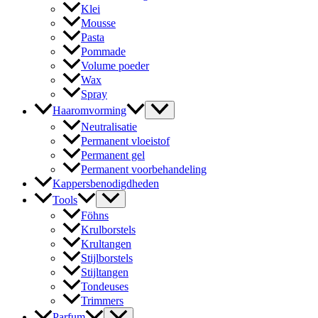
Klei
Mousse
Pasta
Pommade
Volume poeder
Wax
Spray
Haaromvorming
Neutralisatie
Permanent vloeistof
Permanent gel
Permanent voorbehandeling
Kappersbenodigdheden
Tools
Föhns
Krulborstels
Krultangen
Stijlborstels
Stijltangen
Tondeuses
Trimmers
Parfum