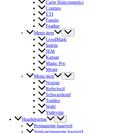
Carin Haircosmetics
Cosmos
ETI
Fanola
Feather
Menu item
GoodMark
Indola
JEM
Kansai
Magic Pro
Moser
Menu item
Nozem
Refectocil
Schwarzkopf
Tondeo
Wahl
Yodeyma
Haarkleuring
Permanente haarverf
Semi-permanente haarverf