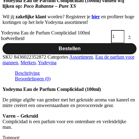
Yodeyma Eau de Parfum Complicidad (100ml) vinden wij
lijken op:
Poco Rabanne – Pure XS
Wil jij
zakelijke klant
worden? Registreer je
hier
en profiteer hoge
kortingen op het hele Yodeyma assortiment!
Yodeyma Eau de Parfum Complicidad 100ml
-
+
hoeveelheid
Bestellen
SKU
8436022352872
Categories
Assortiment
,
Eau de parfum voor
mannen
,
Merken
,
Yodeyma
Beschrijving
Beoordelingen (0)
Yodeyma Eau de Parfum Complicidad (100ml)
De pittige afgifte van gember met het gekruide aroma van kaneel en
mirre creëert een onweerstaanbare en provocerende geur.
Varen – Gekruid
Complicidad is een parfum voor een ontembare en verleidelijke
man.
Topnoot: