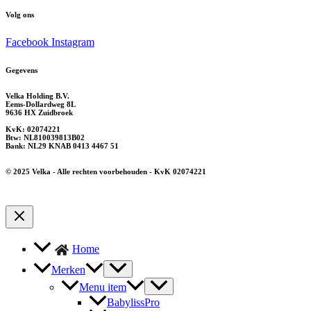
Volg ons
Facebook
Instagram
Gegevens
Velka Holding B.V.
Eems-Dollardweg 8L
9636 HX Zuidbroek
KvK: 02074221
Btw: NL810039813B02
Bank: NL29 KNAB 0413 4467 51
© 2025 Velka - Alle rechten voorbehouden - KvK 02074221
Home
Merken
Menu item
BabylissPro