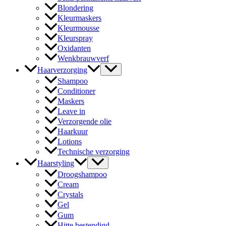
Blondering
Kleurmaskers
Kleurmousse
Kleurspray
Oxidanten
Wenkbrauwverf
Haarverzorging
Shampoo
Conditioner
Maskers
Leave in
Verzorgende olie
Haarkuur
Lotions
Technische verzorging
Haarstyling
Droogshampoo
Cream
Crystals
Gel
Gum
Hitte bestendigd