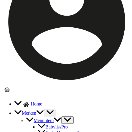
Home
Merken
Menu item
BabylissPro