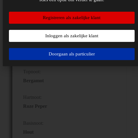
lavendel benadrukken een klasieke
mannelijkheid die gemoderniseerd wordt door
Registreren als zakelijke klant
de zachte ambernoot.
Inloggen als zakelijke klant
Varen – Amberachtig
Caribbean is een fris parfum voor de
Doorgaan als particulier
authentieke en baanbrekende man.
Topnoot:
Bergamot
Hartnoot:
Roze Peper
Basisnoot:
Hout