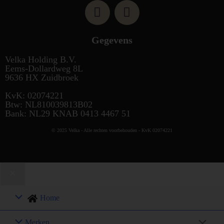
Gegevens
Velka Holding B.V.
Eems-Dollardweg 8L
9636 HX Zuidbroek
KvK: 02074221
Btw: NL810039813B02
Bank: NL29 KNAB 0413 4467 51
© 2025 Velka - Alle rechten voorbehouden - KvK 02074221
Home
Merken