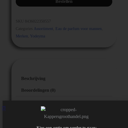
Bestellen
SKU
8436022350557
Categories
Assortiment
,
Eau de parfum voor mannen
,
Merken
,
Yodeyma
Beschrijving
Beoordelingen (0)
Yodeyma Eau de Parfum Caribbean (15ml)
De duurzame geurlijnen van bergamot en
Kies een optie om verder te gaan: