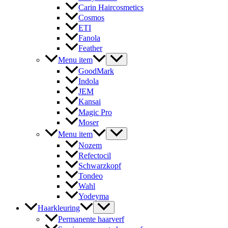
Carin Haircosmetics
Cosmos
ETI
Fanola
Feather
Menu item
GoodMark
Indola
JEM
Kansai
Magic Pro
Moser
Menu item
Nozem
Refectocil
Schwarzkopf
Tondeo
Wahl
Yodeyma
Haarkleuring
Permanente haarverf