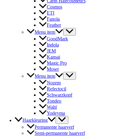
Carin Haircosmetics
Cosmos
ETI
Fanola
Feather
Menu item
GoodMark
Indola
JEM
Kansai
Magic Pro
Moser
Menu item
Nozem
Refectocil
Schwarzkopf
Tondeo
Wahl
Yodeyma
Haarkleuring
Permanente haarverf
Semi-permanente haarverf