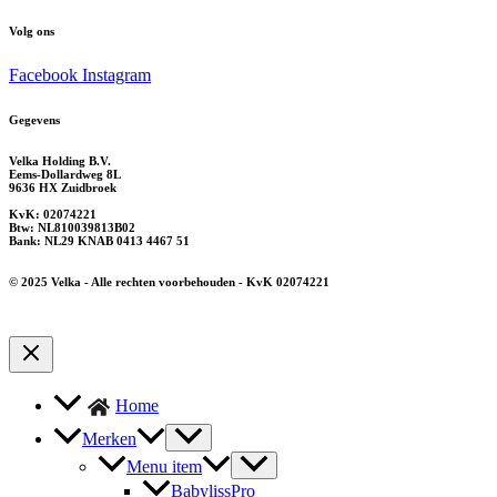
Volg ons
Facebook
Instagram
Gegevens
Velka Holding B.V.
Eems-Dollardweg 8L
9636 HX Zuidbroek
KvK: 02074221
Btw: NL810039813B02
Bank: NL29 KNAB 0413 4467 51
© 2025 Velka - Alle rechten voorbehouden - KvK 02074221
Home
Merken
Menu item
BabylissPro