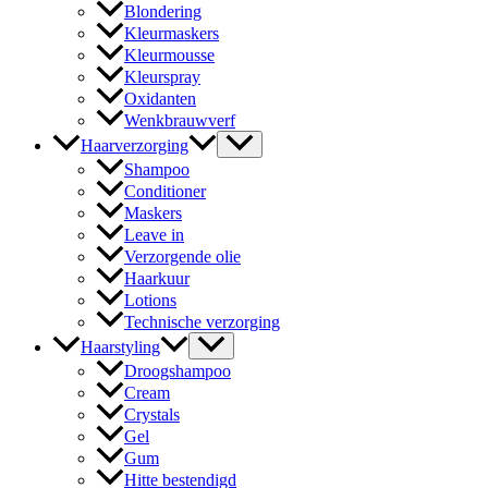
Blondering
Kleurmaskers
Kleurmousse
Kleurspray
Oxidanten
Wenkbrauwverf
Haarverzorging
Shampoo
Conditioner
Maskers
Leave in
Verzorgende olie
Haarkuur
Lotions
Technische verzorging
Haarstyling
Droogshampoo
Cream
Crystals
Gel
Gum
Hitte bestendigd