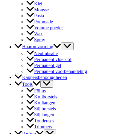
Klei
Mousse
Pasta
Pommade
Volume poeder
Wax
Spray
Haaromvorming
Neutralisatie
Permanent vloeistof
Permanent gel
Permanent voorbehandeling
Kappersbenodigdheden
Tools
Föhns
Krulborstels
Krultangen
Stijlborstels
Stijltangen
Tondeuses
Trimmers
Parfum