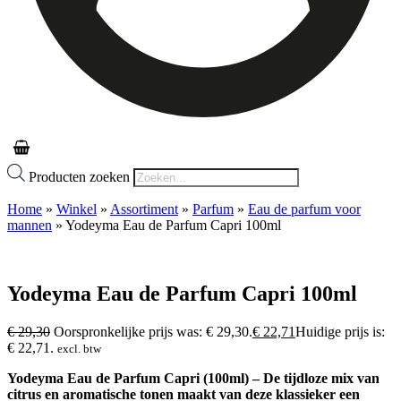
Producten zoeken
Home
»
Winkel
»
Assortiment
»
Parfum
»
Eau de parfum voor
mannen
»
Yodeyma Eau de Parfum Capri 100ml
Yodeyma Eau de Parfum Capri 100ml
€
29,30
Oorspronkelijke prijs was: € 29,30.
€
22,71
Huidige prijs is:
€ 22,71.
excl. btw
Yodeyma Eau de Parfum Capri (100ml) – De tijdloze mix van
citrus en aromatische tonen maakt van deze klassieker een