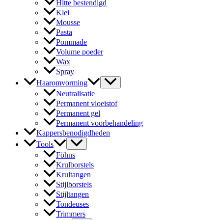
Hitte bestendigd
Klei
Mousse
Pasta
Pommade
Volume poeder
Wax
Spray
Haaromvorming
Neutralisatie
Permanent vloeistof
Permanent gel
Permanent voorbehandeling
Kappersbenodigdheden
Tools
Föhns
Krulborstels
Krultangen
Stijlborstels
Stijltangen
Tondeuses
Trimmers