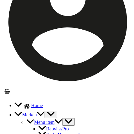
Home
Merken
Menu item
BabylissPro