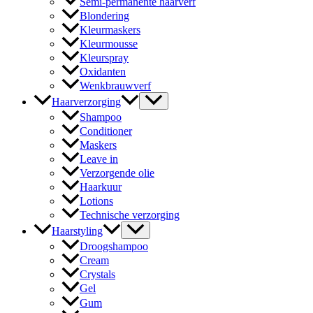
Semi-permanente haarverf
Blondering
Kleurmaskers
Kleurmousse
Kleurspray
Oxidanten
Wenkbrauwverf
Haarverzorging
Shampoo
Conditioner
Maskers
Leave in
Verzorgende olie
Haarkuur
Lotions
Technische verzorging
Haarstyling
Droogshampoo
Cream
Crystals
Gel
Gum