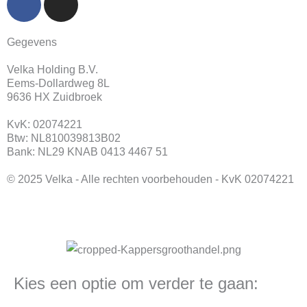
a
n
c
s
Gegevens
e
t
b
a
Velka Holding B.V.
o
g
Eems-Dollardweg 8L
o
r
9636 HX Zuidbroek
k
a
KvK: 02074221
m
Btw: NL810039813B02
Bank: NL29 KNAB 0413 4467 51
© 2025 Velka - Alle rechten voorbehouden - KvK 02074221
Kies een optie om verder te gaan: