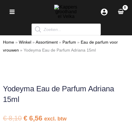
Ga
naar
de
Producten
inhoud
zoeken
Home
»
Winkel
»
Assortiment
»
Parfum
»
Eau de parfum voor
vrouwen
»
Yodeyma Eau de Parfum Adriana 15ml
Yodeyma Eau de Parfum Adriana
15ml
Oorspronkelijke
Huidige
€
8,10
€
6,56
excl. btw
prijs
prijs