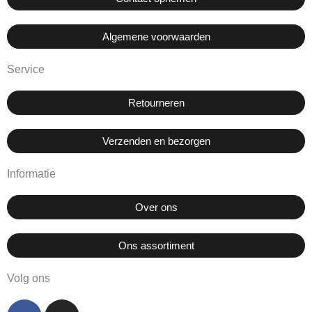
Algemene voorwaarden
Service
Retourneren
Verzenden en bezorgen
Informatie
Over ons
Ons assortiment
Volg ons
F
I