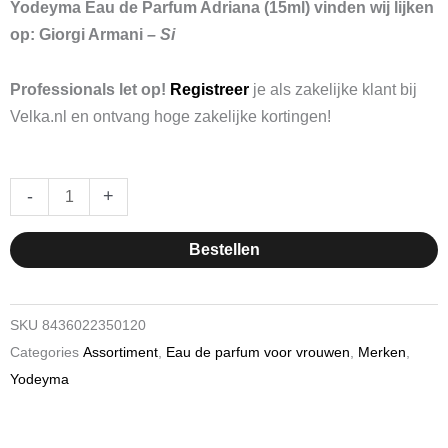
was:
is:
Yodeyma Eau de Parfum Adriana (15ml) vinden wij lijken
€ 8,10.
€ 6,56.
op: Giorgi Armani
– Si
Professionals let op!
Registreer
je als zakelijke klant bij
Velka.nl en ontvang hoge zakelijke kortingen!
Yodeyma
-
+
Eau
de
Bestellen
Parfum
Adriana
15ml
SKU
8436022350120
hoeveelheid
Categories
Assortiment
,
Eau de parfum voor vrouwen
,
Merken
,
Yodeyma