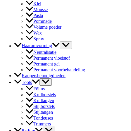
Klei
Mousse
Pasta
Pommade
Volume poeder
Wax
Spray
Haaromvorming
Neutralisatie
Permanent vloeistof
Permanent gel
Permanent voorbehandeling
Kappersbenodigdheden
Tools
Föhns
Krulborstels
Krultangen
Stijlborstels
Stijltangen
Tondeuses
Trimmers
Parfum