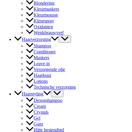
Blondering
Kleurmaskers
Kleurmousse
Kleurspray
Oxidanten
Wenkbrauwverf
Haarverzorging
Shampoo
Conditioner
Maskers
Leave in
Verzorgende olie
Haarkuur
Lotions
Technische verzorging
Haarstyling
Droogshampoo
Cream
Crystals
Gel
Gum
Hitte bestendigd