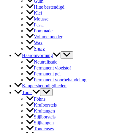
Gum
Hitte bestendigd
Klei
Mousse
Pasta
Pommade
Volume poeder
Wax
Spray
Haaromvorming
Neutralisatie
Permanent vloeistof
Permanent gel
Permanent voorbehandeling
Kappersbenodigdheden
Tools
Föhns
Krulborstels
Krultangen
Stijlborstels
Stijltangen
Tondeuses