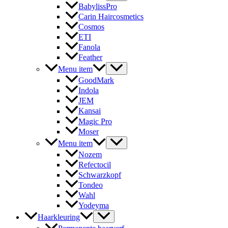
BabylissPro
Carin Haircosmetics
Cosmos
ETI
Fanola
Feather
Menu item
GoodMark
Indola
JEM
Kansai
Magic Pro
Moser
Menu item
Nozem
Refectocil
Schwarzkopf
Tondeo
Wahl
Yodeyma
Haarkleuring