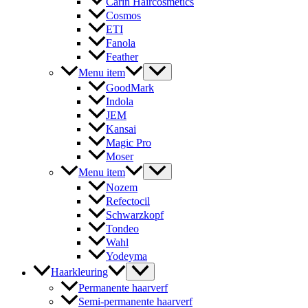
Carin Haircosmetics
Cosmos
ETI
Fanola
Feather
Menu item
GoodMark
Indola
JEM
Kansai
Magic Pro
Moser
Menu item
Nozem
Refectocil
Schwarzkopf
Tondeo
Wahl
Yodeyma
Haarkleuring
Permanente haarverf
Semi-permanente haarverf