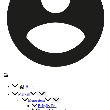
Home
Merken
Menu item
BabylissPro