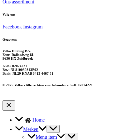
Ons assortiment
Volg ons
Facebook
Instagram
Gegevens
Velka Holding B.V.
Eems-Dollardweg 8L
9636 HX Zuidbroek
KvK: 02074221
Btw: NL810039813B02
Bank: NL29 KNAB 0413 4467 51
© 2025 Velka - Alle rechten voorbehouden - KvK 02074221
Home
Merken
Menu item