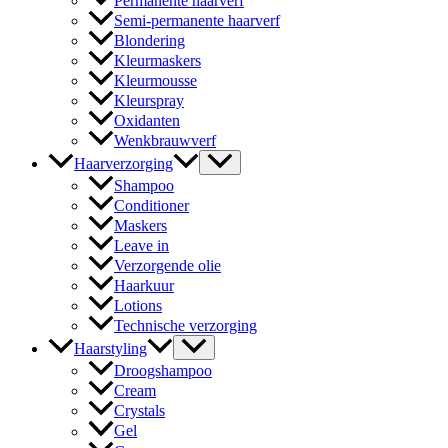
Permanente haarverf
Semi-permanente haarverf
Blondering
Kleurmaskers
Kleurmousse
Kleurspray
Oxidanten
Wenkbrauwverf
Haarverzorging
Shampoo
Conditioner
Maskers
Leave in
Verzorgende olie
Haarkuur
Lotions
Technische verzorging
Haarstyling
Droogshampoo
Cream
Crystals
Gel