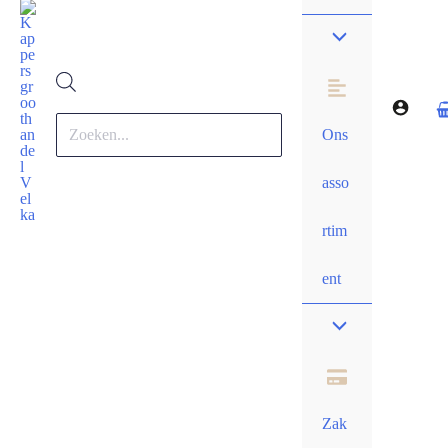
Producten
zoeken
Ons
asso
rtim
ent
Zak