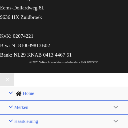
Eems-Dollardweg 8L
9636 HX Zuidbroek
KvK: 02074221
Btw: NL810039813B02
Bank: NL29 KNAB 0413 4467 51
© 2025 Velka - Alle rechten voorbehouden - KvK 02074221
Home
Merken
Haarkleuring