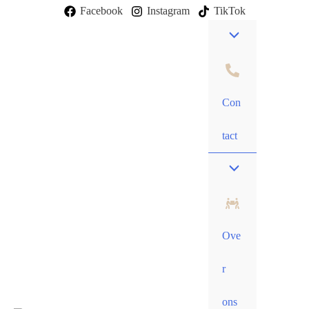
Ga
Facebook
Instagram
TikTok
naar
de
inhoud
Con
tact
Ove
r
ons