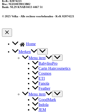
KvK: 02074221
Btw: NL810039813B02
Bank: NL29 KNAB 0413 4467 51
© 2025 Velka - Alle rechten voorbehouden - KvK 02074221
Home
Merken
Menu item
BabylissPro
Carin Haircosmetics
Cosmos
ETI
Fanola
Feather
Menu item
GoodMark
Indola
JEM