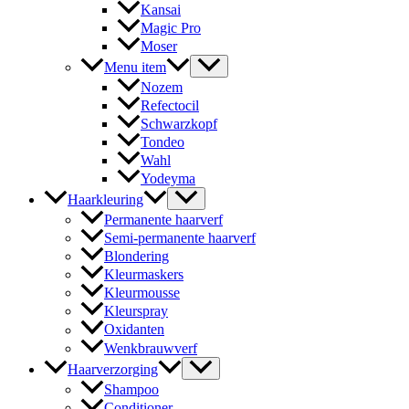
Kansai
Magic Pro
Moser
Menu item
Nozem
Refectocil
Schwarzkopf
Tondeo
Wahl
Yodeyma
Haarkleuring
Permanente haarverf
Semi-permanente haarverf
Blondering
Kleurmaskers
Kleurmousse
Kleurspray
Oxidanten
Wenkbrauwverf
Haarverzorging
Shampoo
Conditioner