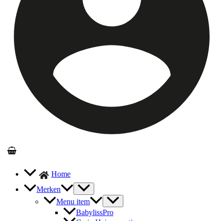
Home
Merken
Menu item
BabylissPro