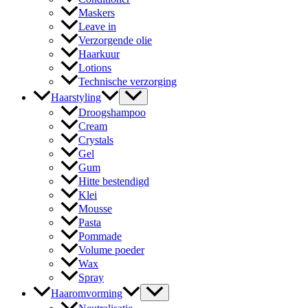
Maskers
Leave in
Verzorgende olie
Haarkuur
Lotions
Technische verzorging
Haarstyling
Droogshampoo
Cream
Crystals
Gel
Gum
Hitte bestendigd
Klei
Mousse
Pasta
Pommade
Volume poeder
Wax
Spray
Haaromvorming