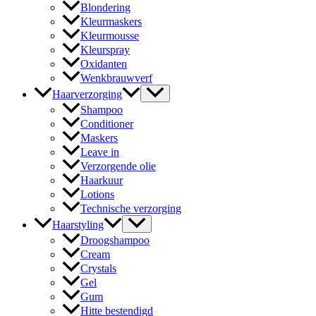
Blondering
Kleurmaskers
Kleurmousse
Kleurspray
Oxidanten
Wenkbrauwverf
Haarverzorging
Shampoo
Conditioner
Maskers
Leave in
Verzorgende olie
Haarkuur
Lotions
Technische verzorging
Haarstyling
Droogshampoo
Cream
Crystals
Gel
Gum
Hitte bestendigd