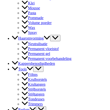
Klei
Mousse
Pasta
Pommade
Volume poeder
Wax
Spray
Haaromvorming
Neutralisatie
Permanent vloeistof
Permanent gel
Permanent voorbehandeling
Kappersbenodigdheden
Tools
Föhns
Krulborstels
Krultangen
Stijlborstels
Stijltangen
Tondeuses
Trimmers
Parfum