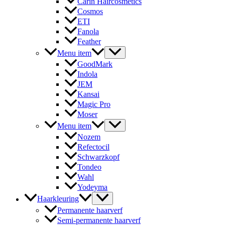
Carin Haircosmetics
Cosmos
ETI
Fanola
Feather
Menu item
GoodMark
Indola
JEM
Kansai
Magic Pro
Moser
Menu item
Nozem
Refectocil
Schwarzkopf
Tondeo
Wahl
Yodeyma
Haarkleuring
Permanente haarverf
Semi-permanente haarverf