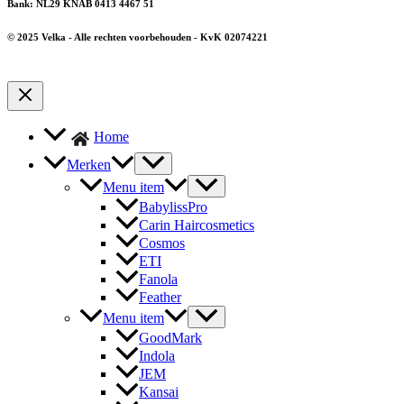
Bank: NL29 KNAB 0413 4467 51
© 2025 Velka - Alle rechten voorbehouden - KvK 02074221
Home
Merken
Menu item
BabylissPro
Carin Haircosmetics
Cosmos
ETI
Fanola
Feather
Menu item
GoodMark
Indola
JEM
Kansai