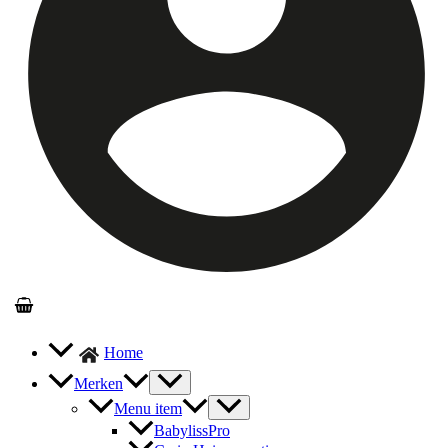
Home
Merken
Menu item
BabylissPro