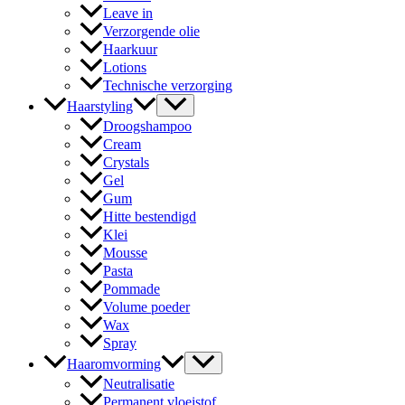
Leave in
Verzorgende olie
Haarkuur
Lotions
Technische verzorging
Haarstyling
Droogshampoo
Cream
Crystals
Gel
Gum
Hitte bestendigd
Klei
Mousse
Pasta
Pommade
Volume poeder
Wax
Spray
Haaromvorming
Neutralisatie
Permanent vloeistof