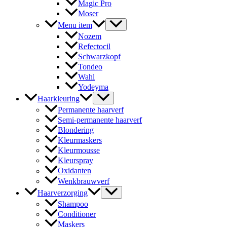
Magic Pro
Moser
Menu item
Nozem
Refectocil
Schwarzkopf
Tondeo
Wahl
Yodeyma
Haarkleuring
Permanente haarverf
Semi-permanente haarverf
Blondering
Kleurmaskers
Kleurmousse
Kleurspray
Oxidanten
Wenkbrauwverf
Haarverzorging
Shampoo
Conditioner
Maskers