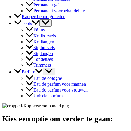
Permanent gel
Permanent voorbehandeling
Kappersbenodigdheden
Tools
Föhns
Krulborstels
Krultangen
Stijlborstels
Stijltangen
Tondeuses
Trimmers
Parfum
Eau de cologne
Eau de parfum voor mannen
Eau de parfum voor vrouwen
Uniseks parfum
Kies een optie om verder te gaan: