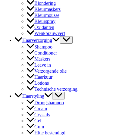
Blondering
Kleurmaskers
Kleurmousse
Kleurspray
Oxidanten
Wenkbrauwverf
Haarverzorging
Shampoo
Conditioner
Maskers
Leave in
Verzorgende olie
Haarkuur
Lotions
Technische verzorging
Haarstyling
Droogshampoo
Cream
Crystals
Gel
Gum
Hitte bestendigd