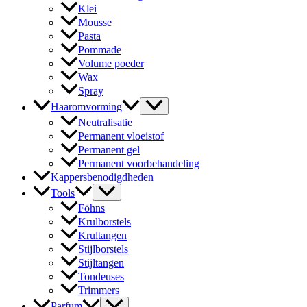
Klei
Mousse
Pasta
Pommade
Volume poeder
Wax
Spray
Haaromvorming
Neutralisatie
Permanent vloeistof
Permanent gel
Permanent voorbehandeling
Kappersbenodigdheden
Tools
Föhns
Krulborstels
Krultangen
Stijlborstels
Stijltangen
Tondeuses
Trimmers
Parfum