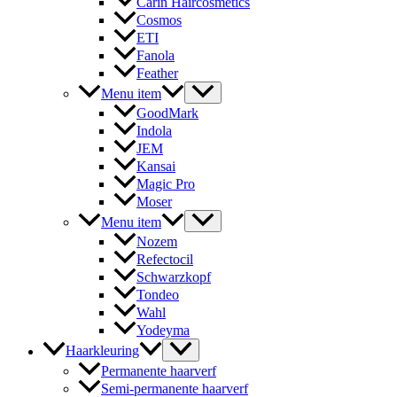
Carin Haircosmetics
Cosmos
ETI
Fanola
Feather
Menu item
GoodMark
Indola
JEM
Kansai
Magic Pro
Moser
Menu item
Nozem
Refectocil
Schwarzkopf
Tondeo
Wahl
Yodeyma
Haarkleuring
Permanente haarverf
Semi-permanente haarverf