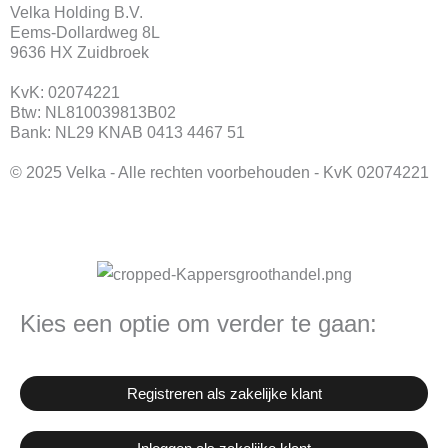
b
a
Velka Holding B.V.
o
g
Eems-Dollardweg 8L
o
r
9636 HX Zuidbroek
k
a
KvK: 02074221
m
Btw: NL810039813B02
Bank: NL29 KNAB 0413 4467 51
© 2025 Velka - Alle rechten voorbehouden - KvK 02074221
Kies een optie om verder te gaan:
Registreren als zakelijke klant