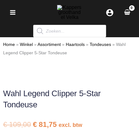
Ga
naar
de
Producten
inhoud
zoeken
Home
»
Winkel
»
Assortiment
»
Haartools
»
Tondeuses
»
Wahl
Legend Clipper 5-Star Tondeuse
Wahl Legend Clipper 5-Star
Tondeuse
Oorspronkelijke
Huidige
€
109,00
€
81,75
excl. btw
prijs
prijs