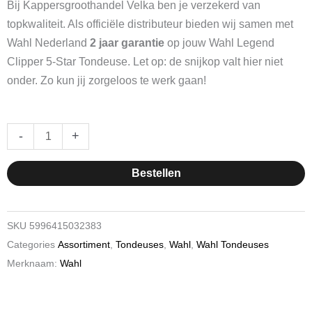
was:
is:
Bij Kappersgroothandel Velka ben je verzekerd van
€ 109,00.
€ 81,75.
topkwaliteit. Als officiële distributeur bieden wij samen met
Wahl Nederland
2 jaar garantie
op jouw Wahl Legend
Clipper 5-Star Tondeuse. Let op: de snijkop valt hier niet
onder. Zo kun jij zorgeloos te werk gaan!
Wahl
-
+
Legend
Clipper
Bestellen
5-
Star
Tondeuse
SKU
5996415032383
hoeveelheid
Categories
Assortiment
,
Tondeuses
,
Wahl
,
Wahl Tondeuses
Merknaam:
Wahl