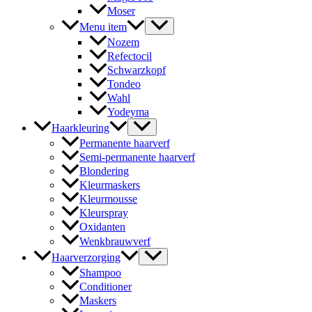
Moser
Menu item
Nozem
Refectocil
Schwarzkopf
Tondeo
Wahl
Yodeyma
Haarkleuring
Permanente haarverf
Semi-permanente haarverf
Blondering
Kleurmaskers
Kleurmousse
Kleurspray
Oxidanten
Wenkbrauwverf
Haarverzorging
Shampoo
Conditioner
Maskers