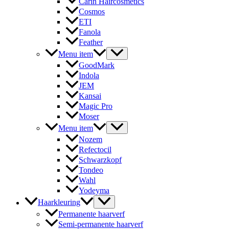
Carin Haircosmetics
Cosmos
ETI
Fanola
Feather
Menu item
GoodMark
Indola
JEM
Kansai
Magic Pro
Moser
Menu item
Nozem
Refectocil
Schwarzkopf
Tondeo
Wahl
Yodeyma
Haarkleuring
Permanente haarverf
Semi-permanente haarverf