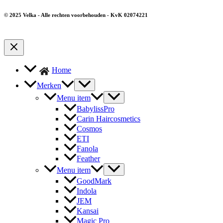
© 2025 Velka - Alle rechten voorbehouden - KvK 02074221
Home
Merken
Menu item
BabylissPro
Carin Haircosmetics
Cosmos
ETI
Fanola
Feather
Menu item
GoodMark
Indola
JEM
Kansai
Magic Pro