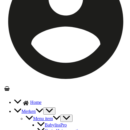
Home
Merken
Menu item
BabylissPro