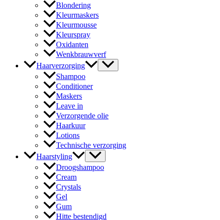
Blondering
Kleurmaskers
Kleurmousse
Kleurspray
Oxidanten
Wenkbrauwverf
Haarverzorging
Shampoo
Conditioner
Maskers
Leave in
Verzorgende olie
Haarkuur
Lotions
Technische verzorging
Haarstyling
Droogshampoo
Cream
Crystals
Gel
Gum
Hitte bestendigd