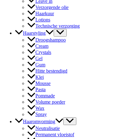
Leave in
Verzorgende olie
Haarkuur
Lotions
Technische verzorging
Haarstyling
Droogshampoo
Cream
Crystals
Gel
Gum
Hitte bestendigd
Klei
Mousse
Pasta
Pommade
Volume poeder
Wax
Spray
Haaromvorming
Neutralisatie
Permanent vloeistof