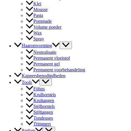
Klei
Mousse
Pasta
Pommade
Volume poeder
Wax
Spray
Haaromvorming
Neutralisatie
Permanent vloeistof
Permanent gel
Permanent voorbehandeling
Kappersbenodigdheden
Tools
Föhns
Krulborstels
Krultangen
Stijlborstels
Stijltangen
Tondeuses
Trimmers
Parfum