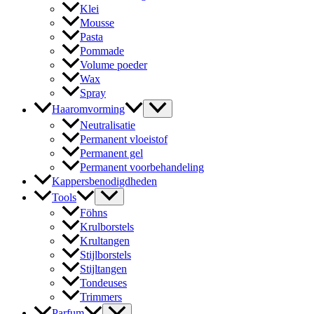
Klei
Mousse
Pasta
Pommade
Volume poeder
Wax
Spray
Haaromvorming
Neutralisatie
Permanent vloeistof
Permanent gel
Permanent voorbehandeling
Kappersbenodigdheden
Tools
Föhns
Krulborstels
Krultangen
Stijlborstels
Stijltangen
Tondeuses
Trimmers
Parfum