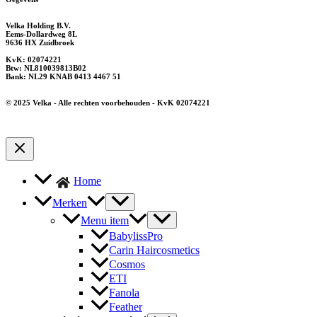
Velka Holding B.V.
Eems-Dollardweg 8L
9636 HX Zuidbroek
KvK: 02074221
Btw: NL810039813B02
Bank: NL29 KNAB 0413 4467 51
© 2025 Velka - Alle rechten voorbehouden - KvK 02074221
Home
Merken
Menu item
BabylissPro
Carin Haircosmetics
Cosmos
ETI
Fanola
Feather