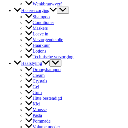
Wenkbrauwverf
Haarverzorging
Shampoo
Conditioner
Maskers
Leave in
Verzorgende olie
Haarkuur
Lotions
Technische verzorging
Haarstyling
Droogshampoo
Cream
Crystals
Gel
Gum
Hitte bestendigd
Klei
Mousse
Pasta
Pommade
Volume poeder