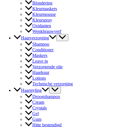
Blondering
Kleurmaskers
Kleurmousse
Kleurspray
Oxidanten
Wenkbrauwverf
Haarverzorging
Shampoo
Conditioner
Maskers
Leave in
Verzorgende olie
Haarkuur
Lotions
Technische verzorging
Haarstyling
Droogshampoo
Cream
Crystals
Gel
Gum
Hitte bestendigd