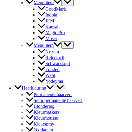
Menu item
GoodMark
Indola
JEM
Kansai
Magic Pro
Moser
Menu item
Nozem
Refectocil
Schwarzkopf
Tondeo
Wahl
Yodeyma
Haarkleuring
Permanente haarverf
Semi-permanente haarverf
Blondering
Kleurmaskers
Kleurmousse
Kleurspray
Oxidanten