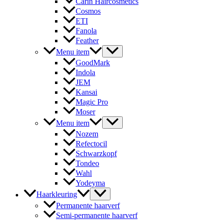
Carin Haircosmetics
Cosmos
ETI
Fanola
Feather
Menu item
GoodMark
Indola
JEM
Kansai
Magic Pro
Moser
Menu item
Nozem
Refectocil
Schwarzkopf
Tondeo
Wahl
Yodeyma
Haarkleuring
Permanente haarverf
Semi-permanente haarverf