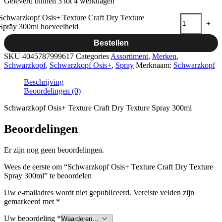
Geleverd binnen 3 tot 4 werkdagen
Schwarzkopf Osis+ Texture Craft Dry Texture
-
+
Spray 300ml hoeveelheid
Bestellen
SKU
4045787999617
Categories
Assortiment
,
Merken
,
Schwarzkopf
,
Schwarzkopf Osis+
,
Spray
Merknaam:
Schwarzkopf
Beschrijving
Beoordelingen (0)
Schwarzkopf Osis+ Texture Craft Dry Texture Spray 300ml
Beoordelingen
Er zijn nog geen beoordelingen.
Wees de eerste om “Schwarzkopf Osis+ Texture Craft Dry Texture
Spray 300ml” te beoordelen
Uw e-mailadres wordt niet gepubliceerd.
Vereiste velden zijn
gemarkeerd met
*
Uw beoordeling
*