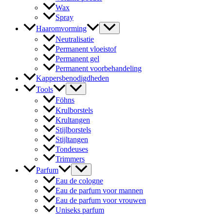
Wax
Spray
Haaromvorming
Neutralisatie
Permanent vloeistof
Permanent gel
Permanent voorbehandeling
Kappersbenodigdheden
Tools
Föhns
Krulborstels
Krultangen
Stijlborstels
Stijltangen
Tondeuses
Trimmers
Parfum
Eau de cologne
Eau de parfum voor mannen
Eau de parfum voor vrouwen
Uniseks parfum