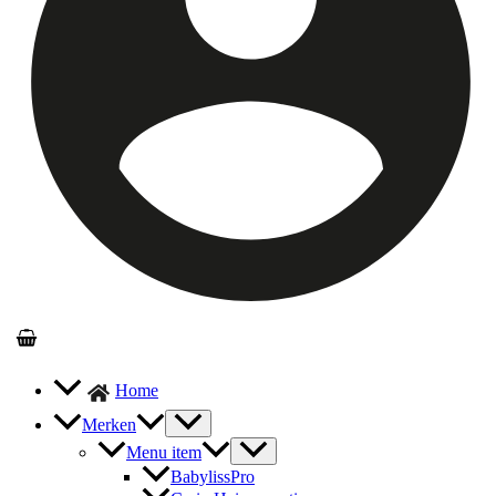
Home
Merken
Menu item
BabylissPro