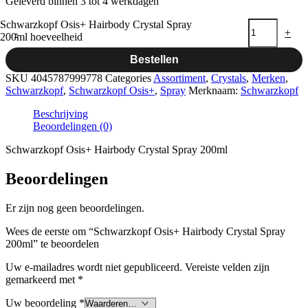
Geleverd binnen 3 tot 4 werkdagen
Schwarzkopf Osis+ Hairbody Crystal Spray
-
+
200ml hoeveelheid
Bestellen
SKU
4045787999778
Categories
Assortiment
,
Crystals
,
Merken
,
Schwarzkopf
,
Schwarzkopf Osis+
,
Spray
Merknaam:
Schwarzkopf
Beschrijving
Beoordelingen (0)
Schwarzkopf Osis+ Hairbody Crystal Spray 200ml
Beoordelingen
Er zijn nog geen beoordelingen.
Wees de eerste om “Schwarzkopf Osis+ Hairbody Crystal Spray
200ml” te beoordelen
Uw e-mailadres wordt niet gepubliceerd.
Vereiste velden zijn
gemarkeerd met
*
Uw beoordeling
*