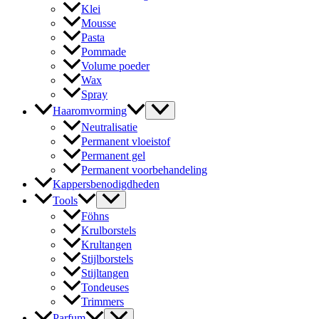
Klei
Mousse
Pasta
Pommade
Volume poeder
Wax
Spray
Haaromvorming
Neutralisatie
Permanent vloeistof
Permanent gel
Permanent voorbehandeling
Kappersbenodigdheden
Tools
Föhns
Krulborstels
Krultangen
Stijlborstels
Stijltangen
Tondeuses
Trimmers
Parfum