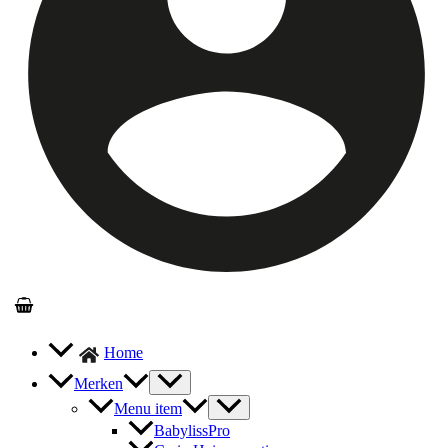
Home
Merken
Menu item
BabylissPro