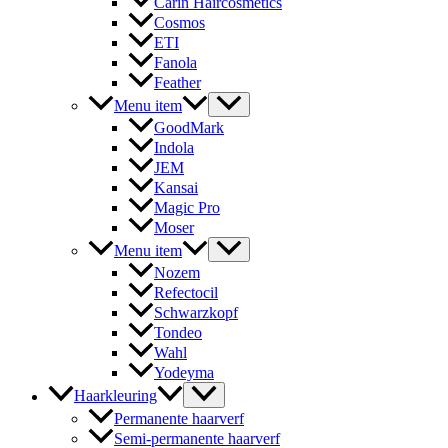
Carin Haircosmetics
Cosmos
ETI
Fanola
Feather
Menu item
GoodMark
Indola
JEM
Kansai
Magic Pro
Moser
Menu item
Nozem
Refectocil
Schwarzkopf
Tondeo
Wahl
Yodeyma
Haarkleuring
Permanente haarverf
Semi-permanente haarverf