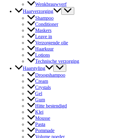
Wenkbrauwverf
Haarverzorging
Shampoo
Conditioner
Maskers
Leave in
Verzorgende olie
Haarkuur
Lotions
Technische verzorging
Haarstyling
Droogshampoo
Cream
Crystals
Gel
Gum
Hitte bestendigd
Klei
Mousse
Pasta
Pommade
Volume poeder