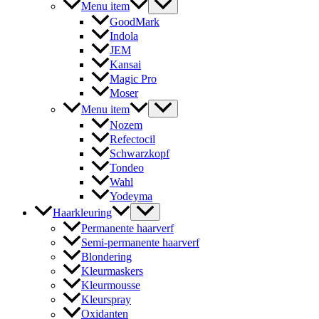
Menu item
GoodMark
Indola
JEM
Kansai
Magic Pro
Moser
Menu item
Nozem
Refectocil
Schwarzkopf
Tondeo
Wahl
Yodeyma
Haarkleuring
Permanente haarverf
Semi-permanente haarverf
Blondering
Kleurmaskers
Kleurmousse
Kleurspray
Oxidanten