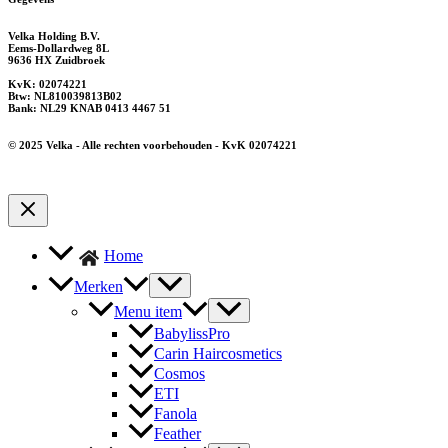
Velka Holding B.V.
Eems-Dollardweg 8L
9636 HX Zuidbroek
KvK: 02074221
Btw: NL810039813B02
Bank: NL29 KNAB 0413 4467 51
© 2025 Velka - Alle rechten voorbehouden - KvK 02074221
Home
Merken
Menu item
BabylissPro
Carin Haircosmetics
Cosmos
ETI
Fanola
Feather