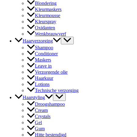
Blondering
Kleurmaskers
Kleurmousse
Kleurspray
Oxidanten
Wenkbrauwverf
Haarverzorging
Shampoo
Conditioner
Maskers
Leave in
Verzorgende olie
Haarkuur
Lotions
Technische verzorging
Haarstyling
Droogshampoo
Cream
Crystals
Gel
Gum
Hitte bestendigd