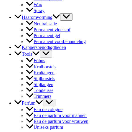
Wax
Spray
Haaromvorming
Neutralisatie
Permanent vloeistof
Permanent gel
Permanent voorbehandeling
Kappersbenodigdheden
Tools
Föhns
Krulborstels
Krultangen
Stijlborstels
Stijltangen
Tondeuses
Trimmers
Parfum
Eau de cologne
Eau de parfum voor mannen
Eau de parfum voor vrouwen
Uniseks parfum