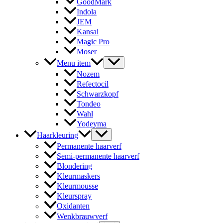
GoodMark
Indola
JEM
Kansai
Magic Pro
Moser
Menu item
Nozem
Refectocil
Schwarzkopf
Tondeo
Wahl
Yodeyma
Haarkleuring
Permanente haarverf
Semi-permanente haarverf
Blondering
Kleurmaskers
Kleurmousse
Kleurspray
Oxidanten
Wenkbrauwverf