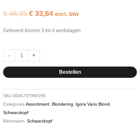
Oorspronkelijke
Huidige
€
48,35
€
33,84
excl. btw
prijs
prijs
was:
is:
Geleverd binnen 3 tot 4 werkdagen
€ 48,35.
€ 33,84.
Schwarzkopf
-
+
Igora
Vario
Bestellen
Blond
Powder
Lightener
SKU
4045787980295
SUPER
Categories
Assortiment
,
Blondering
,
Igora Vario Blond
,
PLUS
Schwarzkopf
450gr
Merknaam:
Schwarzkopf
hoeveelheid