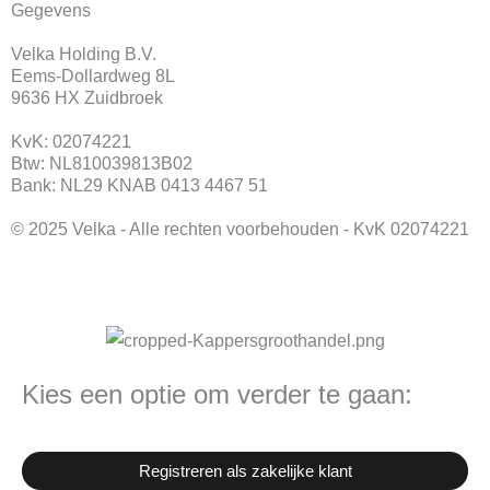
Gegevens
e
t
b
a
Velka Holding B.V.
o
g
Eems-Dollardweg 8L
o
r
9636 HX Zuidbroek
k
a
KvK: 02074221
m
Btw: NL810039813B02
Bank: NL29 KNAB 0413 4467 51
© 2025 Velka - Alle rechten voorbehouden - KvK 02074221
Kies een optie om verder te gaan:
Registreren als zakelijke klant