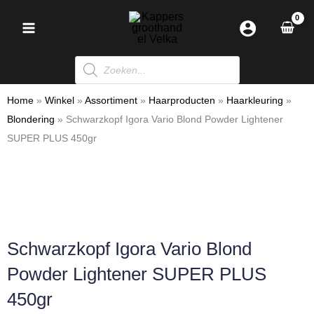
Ga
naar
de
Producten
inhoud
zoeken
Home
»
Winkel
»
Assortiment
»
Haarproducten
»
Haarkleuring
»
Blondering
»
Schwarzkopf Igora Vario Blond Powder Lightener
SUPER PLUS 450gr
Schwarzkopf Igora Vario Blond
Powder Lightener SUPER PLUS
450gr