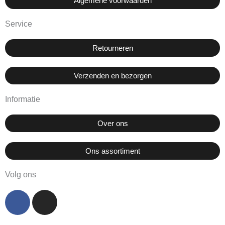
Algemene voorwaarden
Service
Retourneren
Verzenden en bezorgen
Informatie
Over ons
Ons assortiment
Volg ons
F
I
a
n
c
s