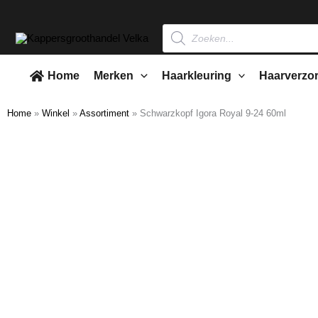
Ga
naar
Producten
zoeken
de
inhoud
Home
Merken
Haarkleuring
Haarverzo
Home
»
Winkel
»
Assortiment
»
Schwarzkopf Igora Royal 9-24 60ml