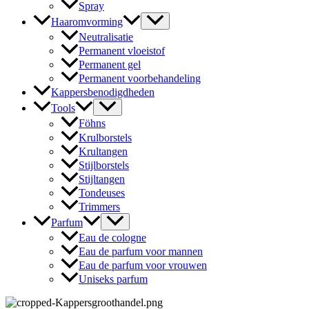
Spray
Haaromvorming
Neutralisatie
Permanent vloeistof
Permanent gel
Permanent voorbehandeling
Kappersbenodigdheden
Tools
Föhns
Krulborstels
Krultangen
Stijlborstels
Stijltangen
Tondeuses
Trimmers
Parfum
Eau de cologne
Eau de parfum voor mannen
Eau de parfum voor vrouwen
Uniseks parfum