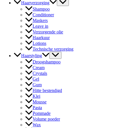
Haarverzorging
Shampoo
Conditioner
Maskers
Leave in
Verzorgende olie
Haarkuur
Lotions
Technische verzorging
Haarstyling
Droogshampoo
Cream
Crystals
Gel
Gum
Hitte bestendigd
Klei
Mousse
Pasta
Pommade
Volume poeder
Wax