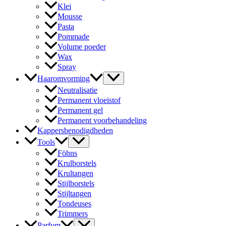
Klei
Mousse
Pasta
Pommade
Volume poeder
Wax
Spray
Haaromvorming
Neutralisatie
Permanent vloeistof
Permanent gel
Permanent voorbehandeling
Kappersbenodigdheden
Tools
Föhns
Krulborstels
Krultangen
Stijlborstels
Stijltangen
Tondeuses
Trimmers
Parfum