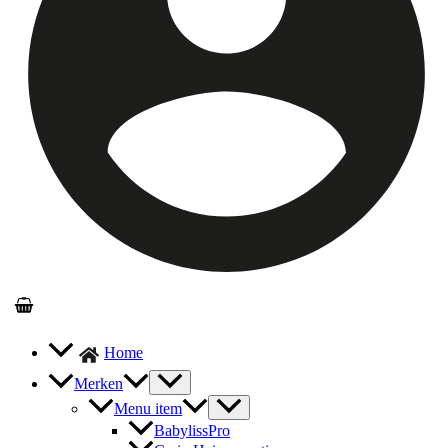
Home
Merken
Menu item
BabylissPro