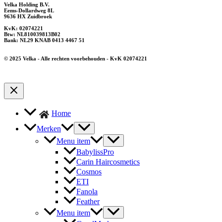
Velka Holding B.V.
Eems-Dollardweg 8L
9636 HX Zuidbroek
KvK: 02074221
Btw: NL810039813B02
Bank: NL29 KNAB 0413 4467 51
© 2025 Velka - Alle rechten voorbehouden - KvK 02074221
Home
Merken
Menu item
BabylissPro
Carin Haircosmetics
Cosmos
ETI
Fanola
Feather
Menu item