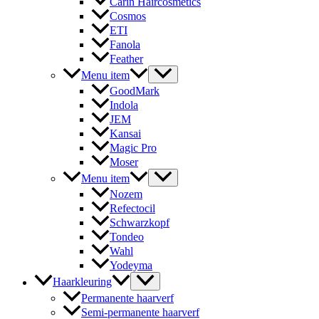
Carin Haircosmetics
Cosmos
ETI
Fanola
Feather
Menu item
GoodMark
Indola
JEM
Kansai
Magic Pro
Moser
Menu item
Nozem
Refectocil
Schwarzkopf
Tondeo
Wahl
Yodeyma
Haarkleuring
Permanente haarverf
Semi-permanente haarverf