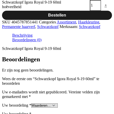
Schwarzkopf Igora Royal 9-19 60ml
-
+
hoeveelheid
Bestellen
SKU
4045787851441
Categories
Assortiment
,
Haarkleuring
,
Permanente haarverf
,
Schwarzkopf
Merknaam:
Schwarzkopf
Beschrijving
Beoordelingen (0)
Schwarzkopf Igora Royal 9-19 60ml
Beoordelingen
Er zijn nog geen beoordelingen.
Wees de eerste om “Schwarzkopf Igora Royal 9-19 60ml” te
beoordelen
Uw e-mailadres wordt niet gepubliceerd.
Vereiste velden zijn
gemarkeerd met
*
Uw beoordeling
*
Uw beoordeling
*