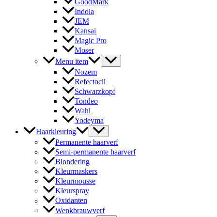
GoodMark
Indola
JEM
Kansai
Magic Pro
Moser
Menu item
Nozem
Refectocil
Schwarzkopf
Tondeo
Wahl
Yodeyma
Haarkleuring
Permanente haarverf
Semi-permanente haarverf
Blondering
Kleurmaskers
Kleurmousse
Kleurspray
Oxidanten
Wenkbrauwverf