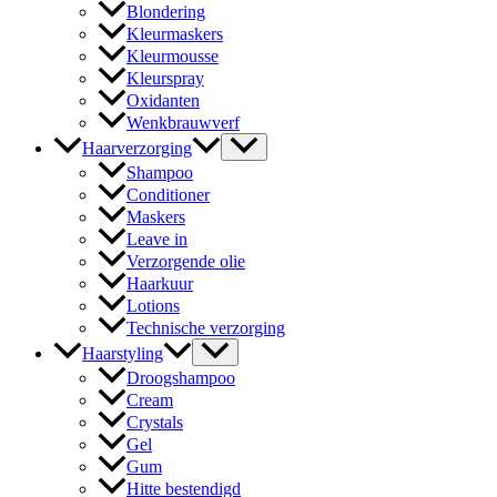
Blondering
Kleurmaskers
Kleurmousse
Kleurspray
Oxidanten
Wenkbrauwverf
Haarverzorging
Shampoo
Conditioner
Maskers
Leave in
Verzorgende olie
Haarkuur
Lotions
Technische verzorging
Haarstyling
Droogshampoo
Cream
Crystals
Gel
Gum
Hitte bestendigd