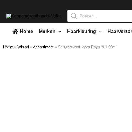
Ga
naar
Producten
zoeken
de
inhoud
Home
Merken
Haarkleuring
Haarverzo
Home
»
Winkel
»
Assortiment
»
Schwarzkopf Igora Royal 9-1 60ml