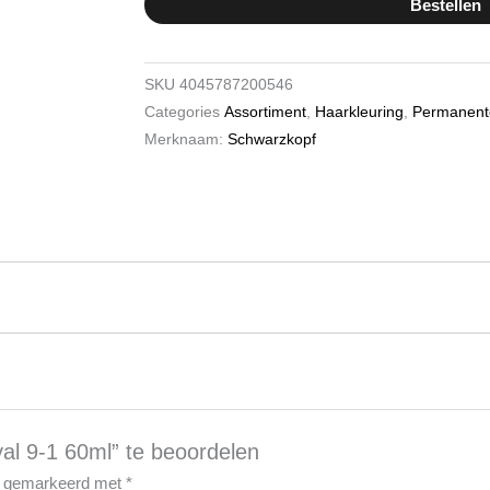
Bestellen
9-
1
60ml
SKU
4045787200546
hoeveelheid
Categories
Assortiment
,
Haarkleuring
,
Permanent
Merknaam:
Schwarzkopf
l 9-1 60ml” te beoordelen
jn gemarkeerd met
*