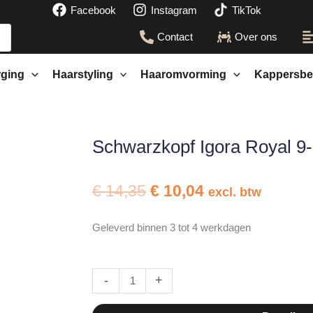
Facebook
Instagram
TikTok
Contact
Over ons
rging
Haarstyling
Haaromvorming
Kappersbe
Schwarzkopf Igora Royal 9
Oorspronkelijke
Huidige
€
14,35
€
10,04
excl. btw
prijs
prijs
was:
is:
Geleverd binnen 3 tot 4 werkdagen
€ 14,35.
€ 10,04.
Schwarzkopf
-
+
Igora
Royal