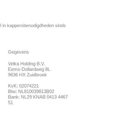
l in kappersbenodigdheden sinds
Gegevens
Velka Holding B.V.
Eems-Dollardweg 8L
9636 HX Zuidbroek
KvK: 02074221
Btw: NL810039813B02
Bank: NL29 KNAB 0413 4467
51