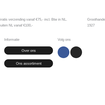
ratis verzending vanaf €75,- incl. Btw in NL.
Groothande
uiten NL vanaf €100,-
1927
Informatie
Volg ons
F
I
Over ons
a
n
c
s
Ons assortiment
e
t
b
a
o
g
o
r
k
a
m