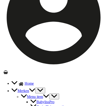
Home
Merken
Menu item
BabylissPro