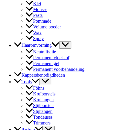
Klei
Mousse
Pasta
Pommade
Volume poeder
Wax
Spray
Haaromvorming
Neutralisatie
Permanent vloeistof
Permanent gel
Permanent voorbehandeling
Kappersbenodigdheden
Tools
Föhns
Krulborstels
Krultangen
Stijlborstels
Stijltangen
Tondeuses
Trimmers
Parfum