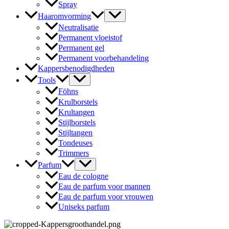
Spray
Haaromvorming
Neutralisatie
Permanent vloeistof
Permanent gel
Permanent voorbehandeling
Kappersbenodigdheden
Tools
Föhns
Krulborstels
Krultangen
Stijlborstels
Stijltangen
Tondeuses
Trimmers
Parfum
Eau de cologne
Eau de parfum voor mannen
Eau de parfum voor vrouwen
Uniseks parfum