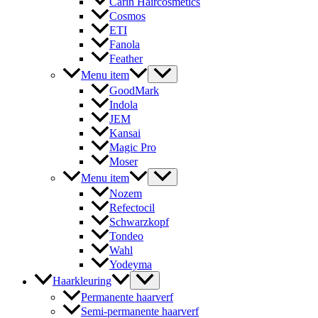
Carin Haircosmetics
Cosmos
ETI
Fanola
Feather
Menu item
GoodMark
Indola
JEM
Kansai
Magic Pro
Moser
Menu item
Nozem
Refectocil
Schwarzkopf
Tondeo
Wahl
Yodeyma
Haarkleuring
Permanente haarverf
Semi-permanente haarverf