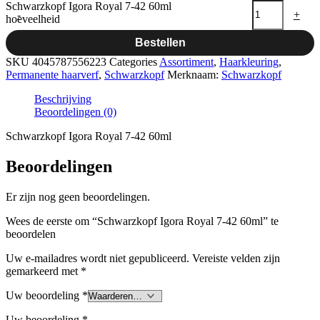
Schwarzkopf Igora Royal 7-42 60ml
-
+
hoeveelheid
Bestellen
SKU
4045787556223
Categories
Assortiment
,
Haarkleuring
,
Permanente haarverf
,
Schwarzkopf
Merknaam:
Schwarzkopf
Beschrijving
Beoordelingen (0)
Schwarzkopf Igora Royal 7-42 60ml
Beoordelingen
Er zijn nog geen beoordelingen.
Wees de eerste om “Schwarzkopf Igora Royal 7-42 60ml” te
beoordelen
Uw e-mailadres wordt niet gepubliceerd.
Vereiste velden zijn
gemarkeerd met
*
Uw beoordeling
*
Uw beoordeling
*