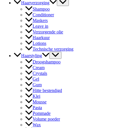
Haarverzorging
Shampoo
Conditioner
Maskers
Leave in
Verzorgende olie
Haarkuur
Lotions
Technische verzorging
Haarstyling
Droogshampoo
Cream
Crystals
Gel
Gum
Hitte bestendigd
Klei
Mousse
Pasta
Pommade
Volume poeder
Wax