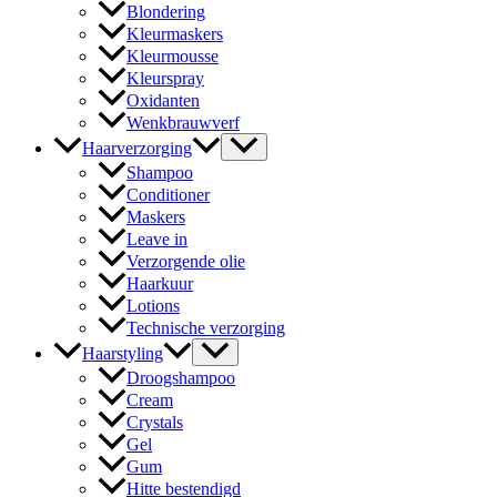
Blondering
Kleurmaskers
Kleurmousse
Kleurspray
Oxidanten
Wenkbrauwverf
Haarverzorging
Shampoo
Conditioner
Maskers
Leave in
Verzorgende olie
Haarkuur
Lotions
Technische verzorging
Haarstyling
Droogshampoo
Cream
Crystals
Gel
Gum
Hitte bestendigd