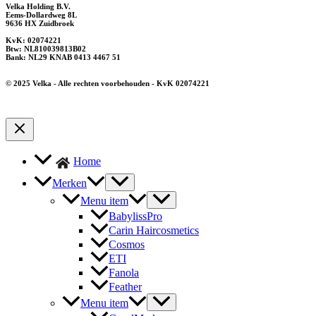
Velka Holding B.V.
Eems-Dollardweg 8L
9636 HX Zuidbroek
KvK: 02074221
Btw: NL810039813B02
Bank: NL29 KNAB 0413 4467 51
© 2025 Velka - Alle rechten voorbehouden - KvK 02074221
Home
Merken
Menu item
BabylissPro
Carin Haircosmetics
Cosmos
ETI
Fanola
Feather
Menu item