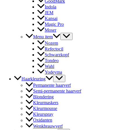
GoodMark
Indola
JEM
Kansai
Magic Pro
Moser
Menu item
Nozem
Refectocil
Schwarzkopf
Tondeo
Wahl
Yodeyma
Haarkleuring
Permanente haarverf
Semi-permanente haarverf
Blondering
Kleurmaskers
Kleurmousse
Kleurspray
Oxidanten
Wenkbrauwverf