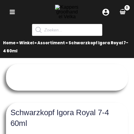
Ga
naar
de
Producten
inhoud
zoeken
Home
»
Winkel
»
Assortiment
»
Schwarzkopf Igora Royal 7-
4 60ml
Schwarzkopf Igora Royal 7-4
60ml