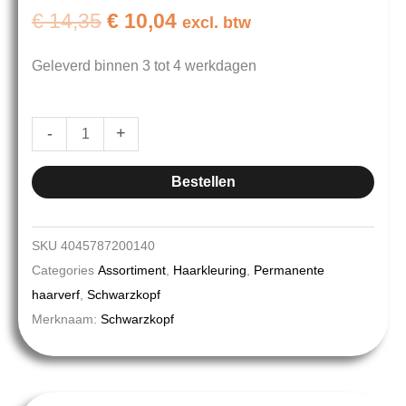
Oorspronkelijke
Huidige
€
14,35
€
10,04
excl. btw
prijs
prijs
Geleverd binnen 3 tot 4 werkdagen
was:
is:
€ 14,35.
€ 10,04.
Schwarzkopf
-
+
Igora
Royal
Bestellen
7-
4
SKU
4045787200140
60ml
Categories
Assortiment
,
Haarkleuring
,
Permanente
hoeveelheid
haarverf
,
Schwarzkopf
Merknaam:
Schwarzkopf