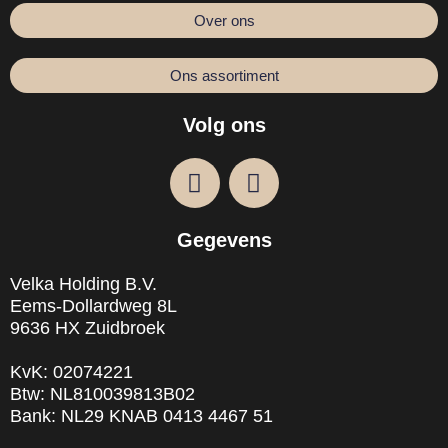
Over ons
Ons assortiment
Volg ons
F
I
a
n
c
s
Gegevens
e
t
b
a
Velka Holding B.V.
o
g
Eems-Dollardweg 8L
o
r
9636 HX Zuidbroek
k
a
m
KvK: 02074221
Btw: NL810039813B02
Bank: NL29 KNAB 0413 4467 51