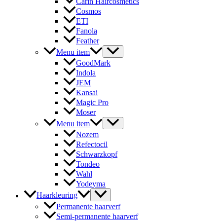
Carin Haircosmetics
Cosmos
ETI
Fanola
Feather
Menu item
GoodMark
Indola
JEM
Kansai
Magic Pro
Moser
Menu item
Nozem
Refectocil
Schwarzkopf
Tondeo
Wahl
Yodeyma
Haarkleuring
Permanente haarverf
Semi-permanente haarverf