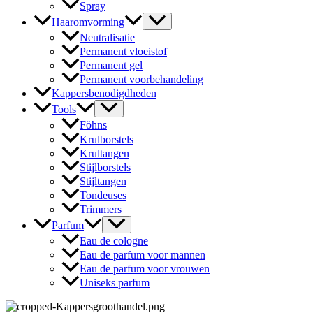
Spray
Haaromvorming
Neutralisatie
Permanent vloeistof
Permanent gel
Permanent voorbehandeling
Kappersbenodigdheden
Tools
Föhns
Krulborstels
Krultangen
Stijlborstels
Stijltangen
Tondeuses
Trimmers
Parfum
Eau de cologne
Eau de parfum voor mannen
Eau de parfum voor vrouwen
Uniseks parfum