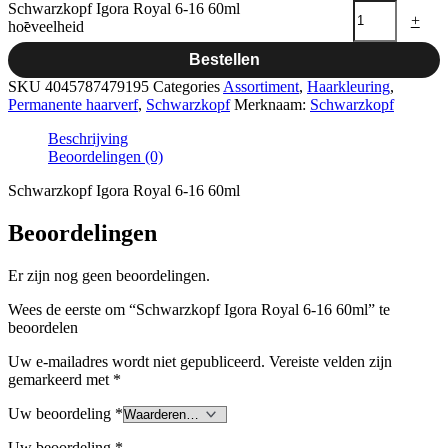
Schwarzkopf Igora Royal 6-16 60ml
-
+
hoeveelheid
Bestellen
SKU
4045787479195
Categories
Assortiment
,
Haarkleuring
,
Permanente haarverf
,
Schwarzkopf
Merknaam:
Schwarzkopf
Beschrijving
Beoordelingen (0)
Schwarzkopf Igora Royal 6-16 60ml
Beoordelingen
Er zijn nog geen beoordelingen.
Wees de eerste om “Schwarzkopf Igora Royal 6-16 60ml” te
beoordelen
Uw e-mailadres wordt niet gepubliceerd.
Vereiste velden zijn
gemarkeerd met
*
Uw beoordeling
*
Uw beoordeling
*