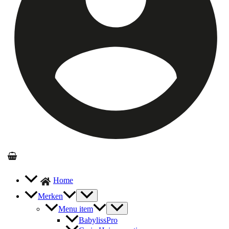
Home
Merken
Menu item
BabylissPro