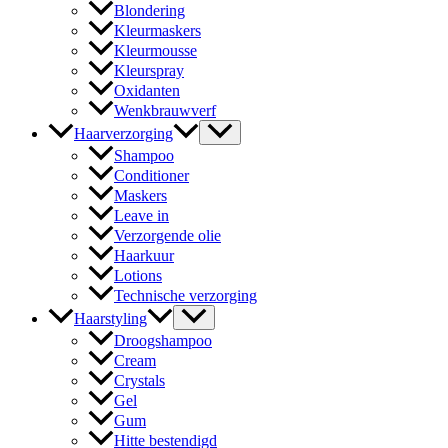
Blondering
Kleurmaskers
Kleurmousse
Kleurspray
Oxidanten
Wenkbrauwverf
Haarverzorging
Shampoo
Conditioner
Maskers
Leave in
Verzorgende olie
Haarkuur
Lotions
Technische verzorging
Haarstyling
Droogshampoo
Cream
Crystals
Gel
Gum
Hitte bestendigd