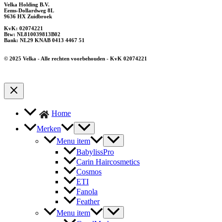
Velka Holding B.V.
Eems-Dollardweg 8L
9636 HX Zuidbroek
KvK: 02074221
Btw: NL810039813B02
Bank: NL29 KNAB 0413 4467 51
© 2025 Velka - Alle rechten voorbehouden - KvK 02074221
Home
Merken
Menu item
BabylissPro
Carin Haircosmetics
Cosmos
ETI
Fanola
Feather
Menu item