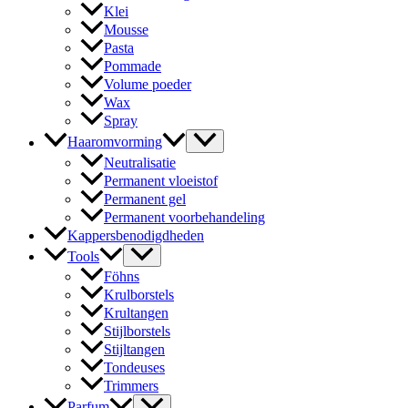
Klei
Mousse
Pasta
Pommade
Volume poeder
Wax
Spray
Haaromvorming
Neutralisatie
Permanent vloeistof
Permanent gel
Permanent voorbehandeling
Kappersbenodigdheden
Tools
Föhns
Krulborstels
Krultangen
Stijlborstels
Stijltangen
Tondeuses
Trimmers
Parfum