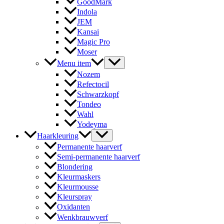
GoodMark
Indola
JEM
Kansai
Magic Pro
Moser
Menu item
Nozem
Refectocil
Schwarzkopf
Tondeo
Wahl
Yodeyma
Haarkleuring
Permanente haarverf
Semi-permanente haarverf
Blondering
Kleurmaskers
Kleurmousse
Kleurspray
Oxidanten
Wenkbrauwverf