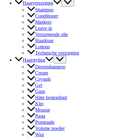
Haarverzorging
Shampoo
Conditioner
Maskers
Leave in
Verzorgende olie
Haarkuur
Lotions
Technische verzorging
Haarstyling
Droogshampoo
Cream
Crystals
Gel
Gum
Hitte bestendigd
Klei
Mousse
Pasta
Pommade
Volume poeder
Wax