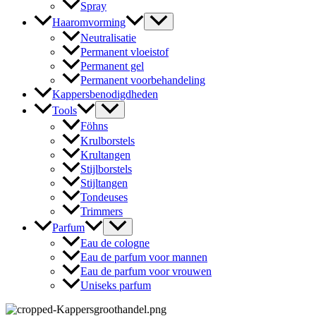
Spray
Haaromvorming
Neutralisatie
Permanent vloeistof
Permanent gel
Permanent voorbehandeling
Kappersbenodigdheden
Tools
Föhns
Krulborstels
Krultangen
Stijlborstels
Stijltangen
Tondeuses
Trimmers
Parfum
Eau de cologne
Eau de parfum voor mannen
Eau de parfum voor vrouwen
Uniseks parfum