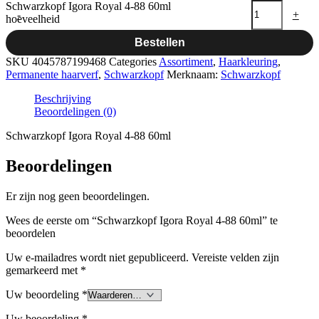
Schwarzkopf Igora Royal 4-88 60ml
-
+
hoeveelheid
Bestellen
SKU
4045787199468
Categories
Assortiment
,
Haarkleuring
,
Permanente haarverf
,
Schwarzkopf
Merknaam:
Schwarzkopf
Beschrijving
Beoordelingen (0)
Schwarzkopf Igora Royal 4-88 60ml
Beoordelingen
Er zijn nog geen beoordelingen.
Wees de eerste om “Schwarzkopf Igora Royal 4-88 60ml” te
beoordelen
Uw e-mailadres wordt niet gepubliceerd.
Vereiste velden zijn
gemarkeerd met
*
Uw beoordeling
*
Uw beoordeling
*