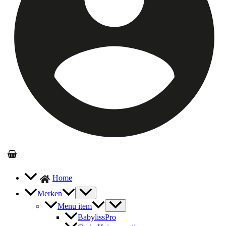
Home
Merken
Menu item
BabylissPro