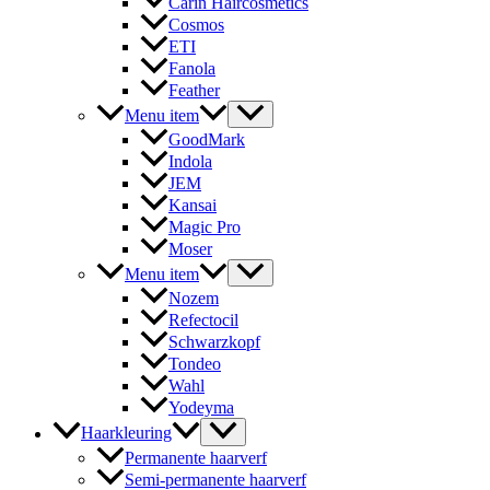
Carin Haircosmetics
Cosmos
ETI
Fanola
Feather
Menu item
GoodMark
Indola
JEM
Kansai
Magic Pro
Moser
Menu item
Nozem
Refectocil
Schwarzkopf
Tondeo
Wahl
Yodeyma
Haarkleuring
Permanente haarverf
Semi-permanente haarverf