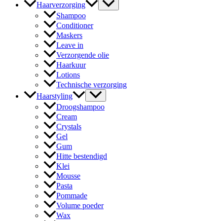
Haarverzorging
Shampoo
Conditioner
Maskers
Leave in
Verzorgende olie
Haarkuur
Lotions
Technische verzorging
Haarstyling
Droogshampoo
Cream
Crystals
Gel
Gum
Hitte bestendigd
Klei
Mousse
Pasta
Pommade
Volume poeder
Wax