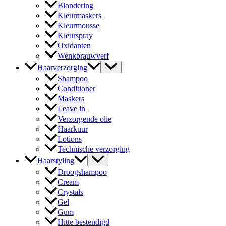
Blondering
Kleurmaskers
Kleurmousse
Kleurspray
Oxidanten
Wenkbrauwverf
Haarverzorging
Shampoo
Conditioner
Maskers
Leave in
Verzorgende olie
Haarkuur
Lotions
Technische verzorging
Haarstyling
Droogshampoo
Cream
Crystals
Gel
Gum
Hitte bestendigd