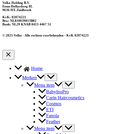
Velka Holding B.V.
Eems-Dollardweg 8L
9636 HX Zuidbroek
KvK: 02074221
Btw: NL810039813B02
Bank: NL29 KNAB 0413 4467 51
© 2025 Velka - Alle rechten voorbehouden - KvK 02074221
Home
Merken
Menu item
BabylissPro
Carin Haircosmetics
Cosmos
ETI
Fanola
Feather
Menu item