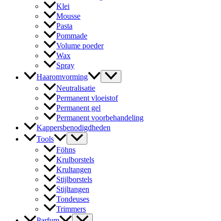
Klei
Mousse
Pasta
Pommade
Volume poeder
Wax
Spray
Haaromvorming
Neutralisatie
Permanent vloeistof
Permanent gel
Permanent voorbehandeling
Kappersbenodigdheden
Tools
Föhns
Krulborstels
Krultangen
Stijlborstels
Stijltangen
Tondeuses
Trimmers
Parfum