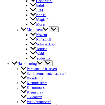
GoodMark
Indola
JEM
Kansai
Magic Pro
Moser
Menu item
Nozem
Refectocil
Schwarzkopf
Tondeo
Wahl
Yodeyma
Haarkleuring
Permanente haarverf
Semi-permanente haarverf
Blondering
Kleurmaskers
Kleurmousse
Kleurspray
Oxidanten
Wenkbrauwverf