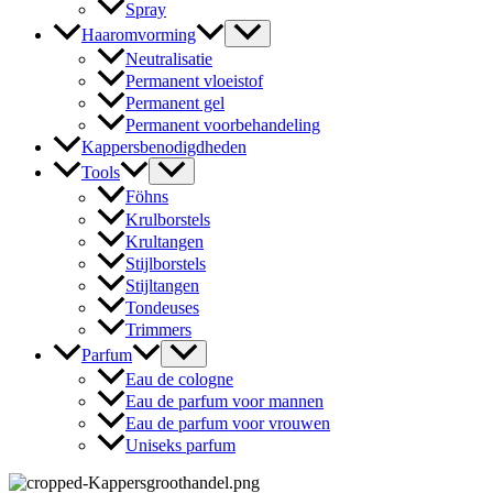
Spray
Haaromvorming
Neutralisatie
Permanent vloeistof
Permanent gel
Permanent voorbehandeling
Kappersbenodigdheden
Tools
Föhns
Krulborstels
Krultangen
Stijlborstels
Stijltangen
Tondeuses
Trimmers
Parfum
Eau de cologne
Eau de parfum voor mannen
Eau de parfum voor vrouwen
Uniseks parfum