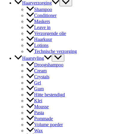
Haarverzorging
Shampoo
Conditioner
Maskers
Leave in
Verzorgende olie
Haarkuur
Lotions
Technische verzorging
Haarstyling
Droogshampoo
Cream
Crystals
Gel
Gum
Hitte bestendigd
Klei
Mousse
Pasta
Pommade
Volume poeder
Wax