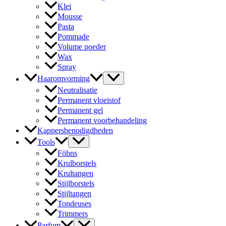
Klei
Mousse
Pasta
Pommade
Volume poeder
Wax
Spray
Haaromvorming
Neutralisatie
Permanent vloeistof
Permanent gel
Permanent voorbehandeling
Kappersbenodigdheden
Tools
Föhns
Krulborstels
Krultangen
Stijlborstels
Stijltangen
Tondeuses
Trimmers
Parfum