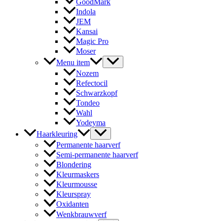
GoodMark
Indola
JEM
Kansai
Magic Pro
Moser
Menu item
Nozem
Refectocil
Schwarzkopf
Tondeo
Wahl
Yodeyma
Haarkleuring
Permanente haarverf
Semi-permanente haarverf
Blondering
Kleurmaskers
Kleurmousse
Kleurspray
Oxidanten
Wenkbrauwverf