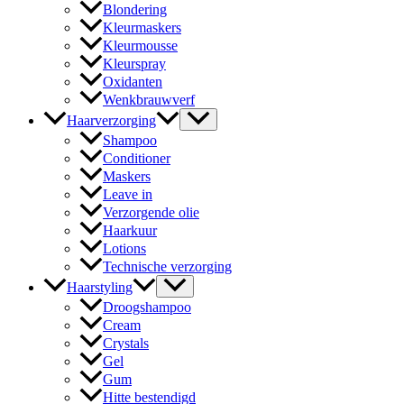
Blondering
Kleurmaskers
Kleurmousse
Kleurspray
Oxidanten
Wenkbrauwverf
Haarverzorging
Shampoo
Conditioner
Maskers
Leave in
Verzorgende olie
Haarkuur
Lotions
Technische verzorging
Haarstyling
Droogshampoo
Cream
Crystals
Gel
Gum
Hitte bestendigd