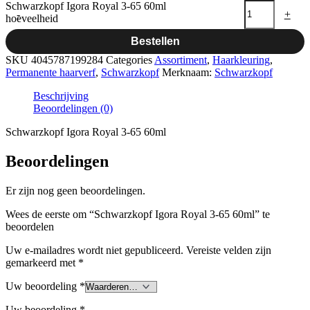
Schwarzkopf Igora Royal 3-65 60ml
-
+
hoeveelheid
Bestellen
SKU
4045787199284
Categories
Assortiment
,
Haarkleuring
,
Permanente haarverf
,
Schwarzkopf
Merknaam:
Schwarzkopf
Beschrijving
Beoordelingen (0)
Schwarzkopf Igora Royal 3-65 60ml
Beoordelingen
Er zijn nog geen beoordelingen.
Wees de eerste om “Schwarzkopf Igora Royal 3-65 60ml” te
beoordelen
Uw e-mailadres wordt niet gepubliceerd.
Vereiste velden zijn
gemarkeerd met
*
Uw beoordeling
*
Uw beoordeling
*