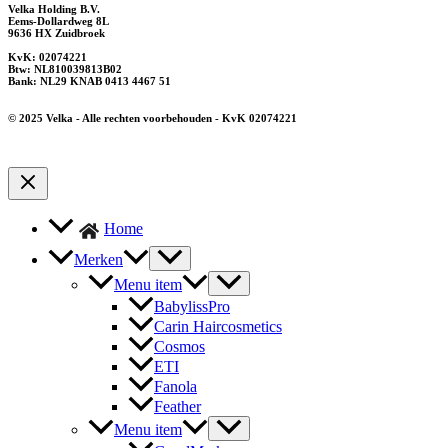
Velka Holding B.V.
Eems-Dollardweg 8L
9636 HX Zuidbroek
KvK: 02074221
Btw: NL810039813B02
Bank: NL29 KNAB 0413 4467 51
© 2025 Velka - Alle rechten voorbehouden - KvK 02074221
Home
Merken
Menu item
BabylissPro
Carin Haircosmetics
Cosmos
ETI
Fanola
Feather
Menu item