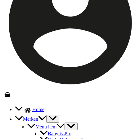
Home
Merken
Menu item
BabylissPro