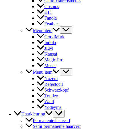
Carin Haircosmetics
Cosmos
ETI
Fanola
Feather
Menu item
GoodMark
Indola
JEM
Kansai
Magic Pro
Moser
Menu item
Nozem
Refectocil
Schwarzkopf
Tondeo
Wahl
Yodeyma
Haarkleuring
Permanente haarverf
Semi-permanente haarverf