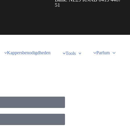
51
Kappersbenodigdheden
Parfum
Tools