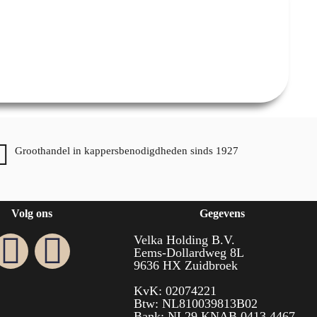
Groothandel in kappersbenodigdheden sinds 1927
Volg ons
Gegevens
Velka Holding B.V.
Eems-Dollardweg 8L
9636 HX Zuidbroek
KvK: 02074221
Btw: NL810039813B02
Bank: NL29 KNAB 0413 4467