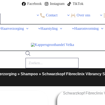
Facebook
Instagram
TikTok
Contact
Over ons
Haarverzorging
Haarstyling
Haaromvorming
erzorging
»
Shampoo
»
Schwarzkopf Fibreclinix Vibrancy
Schwarzkopf Fibreclini