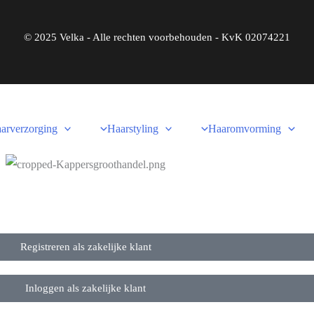
© 2025 Velka - Alle rechten voorbehouden - KvK 02074221
arverzorging
Haarstyling
Haaromvorming
Registreren als zakelijke klant
Inloggen als zakelijke klant