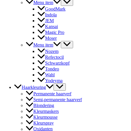
Menu item
GoodMark
Indola
JEM
Kansai
Magic Pro
Moser
Menu item
Nozem
Refectocil
Schwarzkopf
Tondeo
Wahl
Yodeyma
Haarkleuring
Permanente haarverf
Semi-permanente haarverf
Blondering
Kleurmaskers
Kleurmousse
Kleurspray
Oxidanten