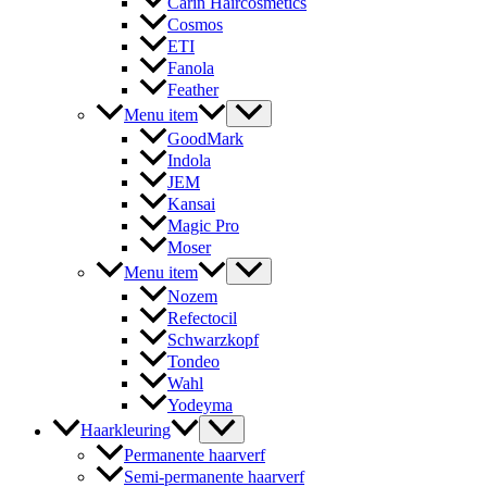
Carin Haircosmetics
Cosmos
ETI
Fanola
Feather
Menu item
GoodMark
Indola
JEM
Kansai
Magic Pro
Moser
Menu item
Nozem
Refectocil
Schwarzkopf
Tondeo
Wahl
Yodeyma
Haarkleuring
Permanente haarverf
Semi-permanente haarverf