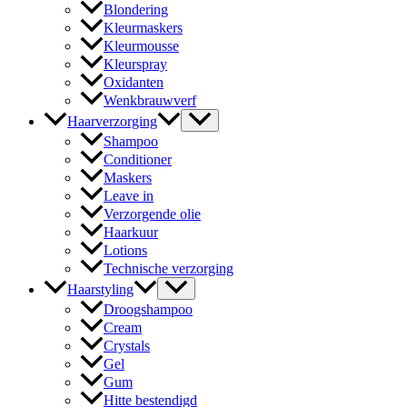
Blondering
Kleurmaskers
Kleurmousse
Kleurspray
Oxidanten
Wenkbrauwverf
Haarverzorging
Shampoo
Conditioner
Maskers
Leave in
Verzorgende olie
Haarkuur
Lotions
Technische verzorging
Haarstyling
Droogshampoo
Cream
Crystals
Gel
Gum
Hitte bestendigd