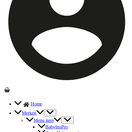
Home
Merken
Menu item
BabylissPro