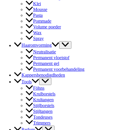
Klei
Mousse
Pasta
Pommade
Volume poeder
Wax
Spray
Haaromvorming
Neutralisatie
Permanent vloeistof
Permanent gel
Permanent voorbehandeling
Kappersbenodigdheden
Tools
Föhns
Krulborstels
Krultangen
Stijlborstels
Stijltangen
Tondeuses
Trimmers
Parfum