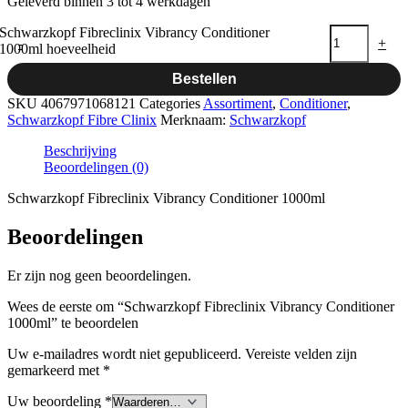
Geleverd binnen 3 tot 4 werkdagen
Schwarzkopf Fibreclinix Vibrancy Conditioner
-
+
1000ml hoeveelheid
Bestellen
SKU
4067971068121
Categories
Assortiment
,
Conditioner
,
Schwarzkopf Fibre Clinix
Merknaam:
Schwarzkopf
Beschrijving
Beoordelingen (0)
Schwarzkopf Fibreclinix Vibrancy Conditioner 1000ml
Beoordelingen
Er zijn nog geen beoordelingen.
Wees de eerste om “Schwarzkopf Fibreclinix Vibrancy Conditioner
1000ml” te beoordelen
Uw e-mailadres wordt niet gepubliceerd.
Vereiste velden zijn
gemarkeerd met
*
Uw beoordeling
*