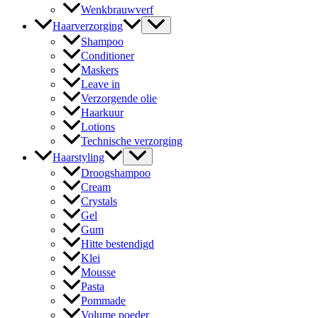
Wenkbrauwverf
Haarverzorging
Shampoo
Conditioner
Maskers
Leave in
Verzorgende olie
Haarkuur
Lotions
Technische verzorging
Haarstyling
Droogshampoo
Cream
Crystals
Gel
Gum
Hitte bestendigd
Klei
Mousse
Pasta
Pommade
Volume poeder