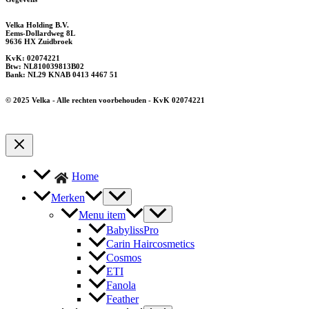
Velka Holding B.V.
Eems-Dollardweg 8L
9636 HX Zuidbroek
KvK: 02074221
Btw: NL810039813B02
Bank: NL29 KNAB 0413 4467 51
© 2025 Velka - Alle rechten voorbehouden - KvK 02074221
Home
Merken
Menu item
BabylissPro
Carin Haircosmetics
Cosmos
ETI
Fanola
Feather