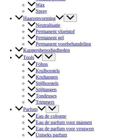
Wax
Spray
Haaromvorming
Neutralisatie
Permanent vloeistof
Permanent gel
Permanent voorbehandeling
Kappersbenodigdheden
Tools
Föhns
Krulborstels
Krultangen
Stijlborstels
Stijltangen
Tondeuses
Trimmers
Parfum
Eau de cologne
Eau de parfum voor mannen
Eau de parfum voor vrouwen
Uniseks parfum