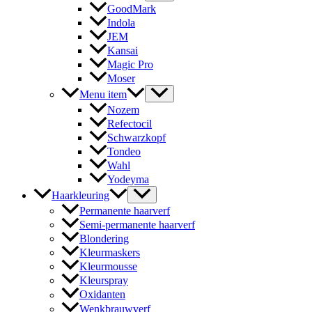
GoodMark
Indola
JEM
Kansai
Magic Pro
Moser
Menu item
Nozem
Refectocil
Schwarzkopf
Tondeo
Wahl
Yodeyma
Haarkleuring
Permanente haarverf
Semi-permanente haarverf
Blondering
Kleurmaskers
Kleurmousse
Kleurspray
Oxidanten
Wenkbrauwverf