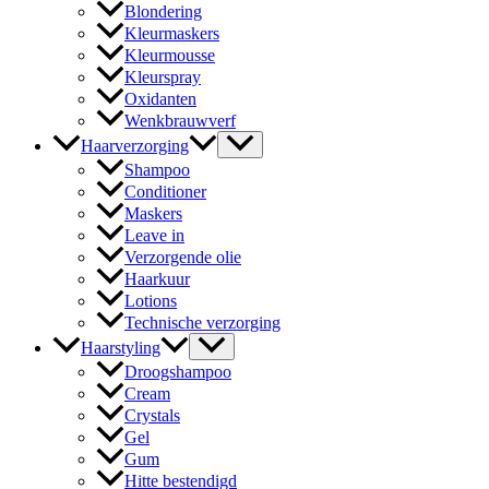
Blondering
Kleurmaskers
Kleurmousse
Kleurspray
Oxidanten
Wenkbrauwverf
Haarverzorging
Shampoo
Conditioner
Maskers
Leave in
Verzorgende olie
Haarkuur
Lotions
Technische verzorging
Haarstyling
Droogshampoo
Cream
Crystals
Gel
Gum
Hitte bestendigd