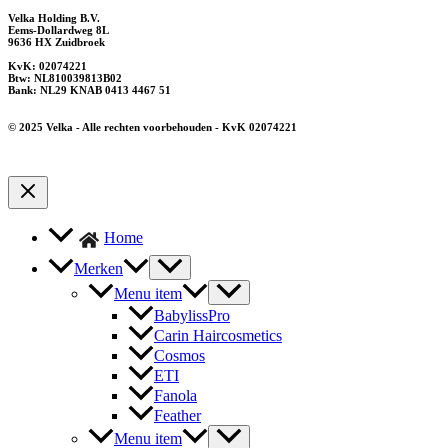
Velka Holding B.V.
Eems-Dollardweg 8L
9636 HX Zuidbroek
KvK: 02074221
Btw: NL810039813B02
Bank: NL29 KNAB 0413 4467 51
© 2025 Velka - Alle rechten voorbehouden - KvK 02074221
Home
Merken
Menu item
BabylissPro
Carin Haircosmetics
Cosmos
ETI
Fanola
Feather
Menu item