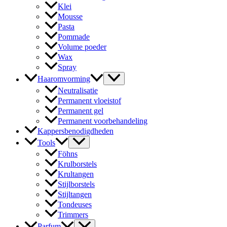
Klei
Mousse
Pasta
Pommade
Volume poeder
Wax
Spray
Haaromvorming
Neutralisatie
Permanent vloeistof
Permanent gel
Permanent voorbehandeling
Kappersbenodigdheden
Tools
Föhns
Krulborstels
Krultangen
Stijlborstels
Stijltangen
Tondeuses
Trimmers
Parfum