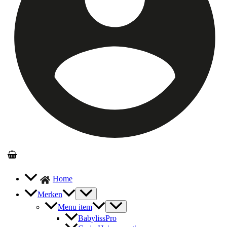
Home
Merken
Menu item
BabylissPro