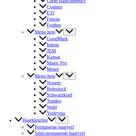
Carin Haircosmetics
Cosmos
ETI
Fanola
Feather
Menu item
GoodMark
Indola
JEM
Kansai
Magic Pro
Moser
Menu item
Nozem
Refectocil
Schwarzkopf
Tondeo
Wahl
Yodeyma
Haarkleuring
Permanente haarverf
Semi-permanente haarverf