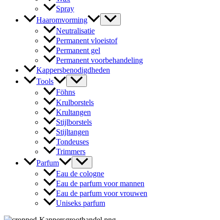
Spray
Haaromvorming
Neutralisatie
Permanent vloeistof
Permanent gel
Permanent voorbehandeling
Kappersbenodigdheden
Tools
Föhns
Krulborstels
Krultangen
Stijlborstels
Stijltangen
Tondeuses
Trimmers
Parfum
Eau de cologne
Eau de parfum voor mannen
Eau de parfum voor vrouwen
Uniseks parfum