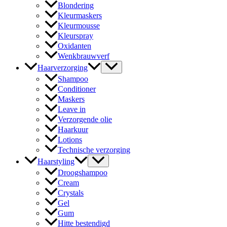
Blondering
Kleurmaskers
Kleurmousse
Kleurspray
Oxidanten
Wenkbrauwverf
Haarverzorging
Shampoo
Conditioner
Maskers
Leave in
Verzorgende olie
Haarkuur
Lotions
Technische verzorging
Haarstyling
Droogshampoo
Cream
Crystals
Gel
Gum
Hitte bestendigd