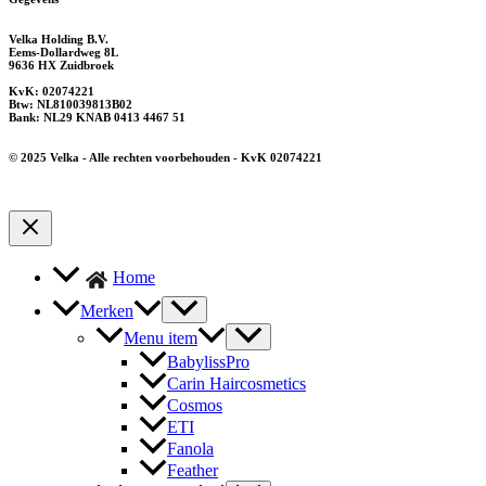
Velka Holding B.V.
Eems-Dollardweg 8L
9636 HX Zuidbroek
KvK: 02074221
Btw: NL810039813B02
Bank: NL29 KNAB 0413 4467 51
© 2025 Velka - Alle rechten voorbehouden - KvK 02074221
Home
Merken
Menu item
BabylissPro
Carin Haircosmetics
Cosmos
ETI
Fanola
Feather