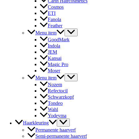
Carin Haircosmetics
Cosmos
ETI
Fanola
Feather
Menu item
GoodMark
Indola
JEM
Kansai
Magic Pro
Moser
Menu item
Nozem
Refectocil
Schwarzkopf
Tondeo
Wahl
Yodeyma
Haarkleuring
Permanente haarverf
Semi-permanente haarverf