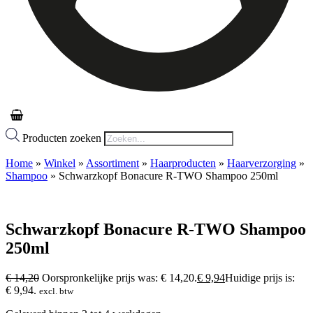
Producten zoeken
Home
»
Winkel
»
Assortiment
»
Haarproducten
»
Haarverzorging
»
Shampoo
»
Schwarzkopf Bonacure R-TWO Shampoo 250ml
Schwarzkopf Bonacure R-TWO Shampoo
250ml
€
14,20
Oorspronkelijke prijs was: € 14,20.
€
9,94
Huidige prijs is:
€ 9,94.
excl. btw