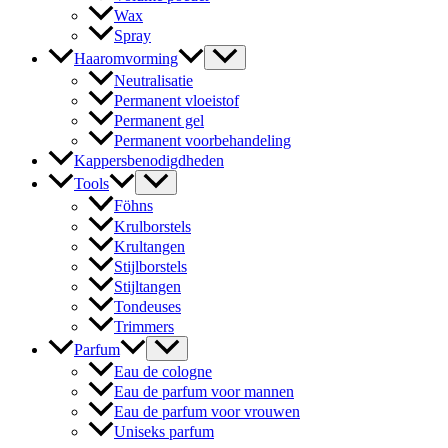
Wax
Spray
Haaromvorming
Neutralisatie
Permanent vloeistof
Permanent gel
Permanent voorbehandeling
Kappersbenodigdheden
Tools
Föhns
Krulborstels
Krultangen
Stijlborstels
Stijltangen
Tondeuses
Trimmers
Parfum
Eau de cologne
Eau de parfum voor mannen
Eau de parfum voor vrouwen
Uniseks parfum