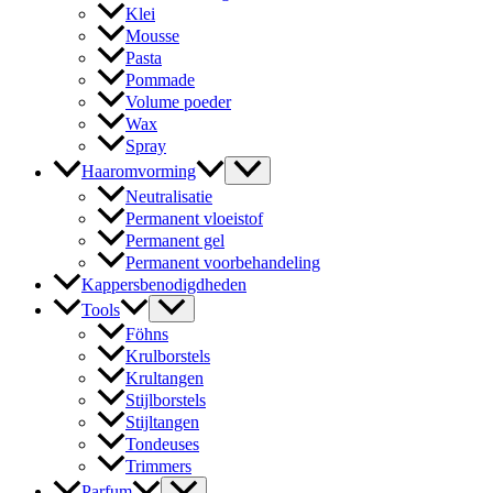
Klei
Mousse
Pasta
Pommade
Volume poeder
Wax
Spray
Haaromvorming
Neutralisatie
Permanent vloeistof
Permanent gel
Permanent voorbehandeling
Kappersbenodigdheden
Tools
Föhns
Krulborstels
Krultangen
Stijlborstels
Stijltangen
Tondeuses
Trimmers
Parfum