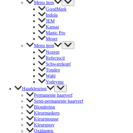
Menu item
GoodMark
Indola
JEM
Kansai
Magic Pro
Moser
Menu item
Nozem
Refectocil
Schwarzkopf
Tondeo
Wahl
Yodeyma
Haarkleuring
Permanente haarverf
Semi-permanente haarverf
Blondering
Kleurmaskers
Kleurmousse
Kleurspray
Oxidanten