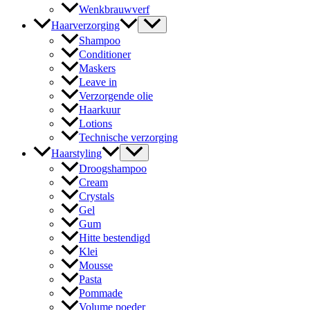
Wenkbrauwverf
Haarverzorging
Shampoo
Conditioner
Maskers
Leave in
Verzorgende olie
Haarkuur
Lotions
Technische verzorging
Haarstyling
Droogshampoo
Cream
Crystals
Gel
Gum
Hitte bestendigd
Klei
Mousse
Pasta
Pommade
Volume poeder