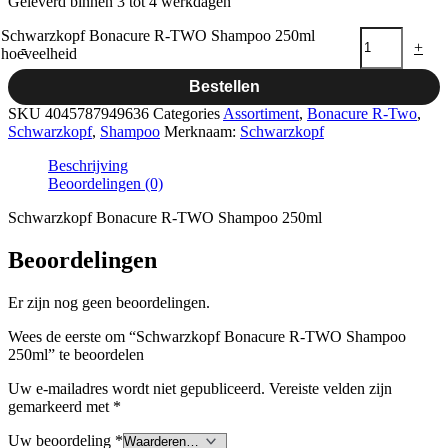
Geleverd binnen 3 tot 4 werkdagen
Schwarzkopf Bonacure R-TWO Shampoo 250ml
-
+
hoeveelheid
Bestellen
SKU
4045787949636
Categories
Assortiment
,
Bonacure R-Two
,
Schwarzkopf
,
Shampoo
Merknaam:
Schwarzkopf
Beschrijving
Beoordelingen (0)
Schwarzkopf Bonacure R-TWO Shampoo 250ml
Beoordelingen
Er zijn nog geen beoordelingen.
Wees de eerste om “Schwarzkopf Bonacure R-TWO Shampoo
250ml” te beoordelen
Uw e-mailadres wordt niet gepubliceerd.
Vereiste velden zijn
gemarkeerd met
*
Uw beoordeling
*