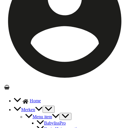
Home
Merken
Menu item
BabylissPro