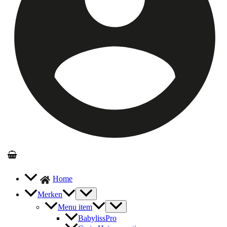
Home
Merken
Menu item
BabylissPro