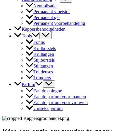
Neutralisatie
Permanent vloeistof
Permanent gel
Permanent voorbehandeling
Kappersbenodigdheden
Tools
Föhns
Krulborstels
Krultangen
Stijlborstels
Stijltangen
Tondeuses
Trimmers
Parfum
Eau de cologne
Eau de parfum voor mannen
Eau de parfum voor vrouwen
Uniseks parfum