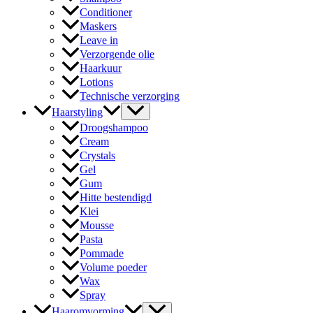
Conditioner
Maskers
Leave in
Verzorgende olie
Haarkuur
Lotions
Technische verzorging
Haarstyling
Droogshampoo
Cream
Crystals
Gel
Gum
Hitte bestendigd
Klei
Mousse
Pasta
Pommade
Volume poeder
Wax
Spray
Haaromvorming