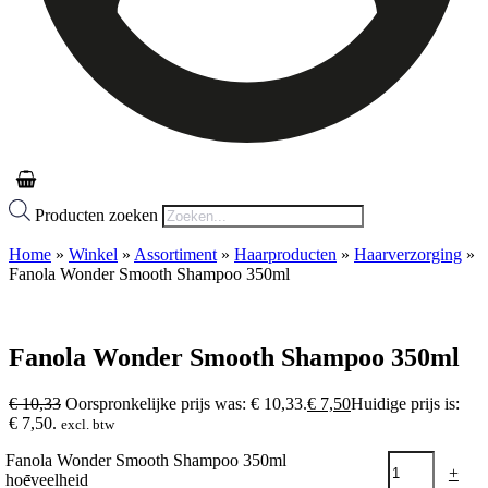
Producten zoeken
Home
»
Winkel
»
Assortiment
»
Haarproducten
»
Haarverzorging
»
Fanola Wonder Smooth Shampoo 350ml
Fanola Wonder Smooth Shampoo 350ml
€
10,33
Oorspronkelijke prijs was: € 10,33.
€
7,50
Huidige prijs is:
€ 7,50.
excl. btw
Fanola Wonder Smooth Shampoo 350ml
-
+
hoeveelheid