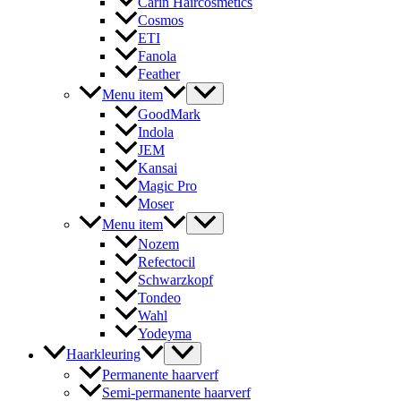
Carin Haircosmetics
Cosmos
ETI
Fanola
Feather
Menu item
GoodMark
Indola
JEM
Kansai
Magic Pro
Moser
Menu item
Nozem
Refectocil
Schwarzkopf
Tondeo
Wahl
Yodeyma
Haarkleuring
Permanente haarverf
Semi-permanente haarverf