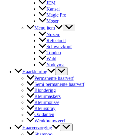
JEM
Kansai
Magic Pro
Moser
Menu item
Nozem
Refectocil
Schwarzkopf
Tondeo
Wahl
Yodeyma
Haarkleuring
Permanente haarverf
Semi-permanente haarverf
Blondering
Kleurmaskers
Kleurmousse
Kleurspray
Oxidanten
Wenkbrauwverf
Haarverzorging
Shampoo