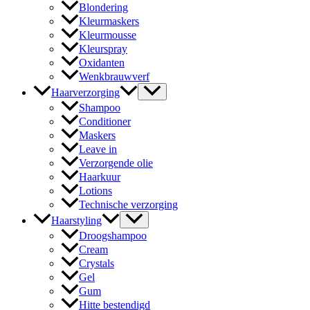
Blondering
Kleurmaskers
Kleurmousse
Kleurspray
Oxidanten
Wenkbrauwverf
Haarverzorging
Shampoo
Conditioner
Maskers
Leave in
Verzorgende olie
Haarkuur
Lotions
Technische verzorging
Haarstyling
Droogshampoo
Cream
Crystals
Gel
Gum
Hitte bestendigd