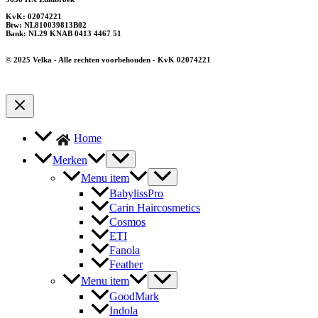
KvK: 02074221
Btw: NL810039813B02
Bank: NL29 KNAB 0413 4467 51
© 2025 Velka - Alle rechten voorbehouden - KvK 02074221
Home
Merken
Menu item
BabylissPro
Carin Haircosmetics
Cosmos
ETI
Fanola
Feather
Menu item
GoodMark
Indola