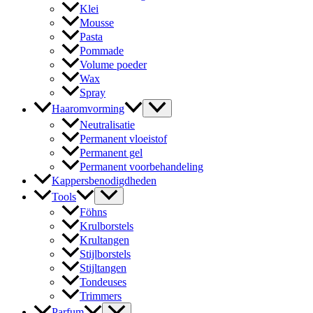
Klei
Mousse
Pasta
Pommade
Volume poeder
Wax
Spray
Haaromvorming
Neutralisatie
Permanent vloeistof
Permanent gel
Permanent voorbehandeling
Kappersbenodigdheden
Tools
Föhns
Krulborstels
Krultangen
Stijlborstels
Stijltangen
Tondeuses
Trimmers
Parfum