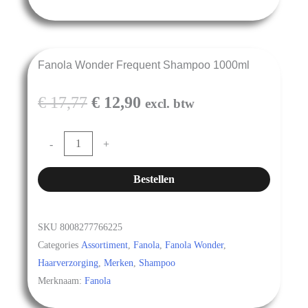
Fanola Wonder Frequent Shampoo 1000ml
€
17,77
€
12,90
excl. btw
-
+
Bestellen
SKU
8008277766225
Categories
Assortiment
,
Fanola
,
Fanola Wonder
,
Haarverzorging
,
Merken
,
Shampoo
Merknaam:
Fanola