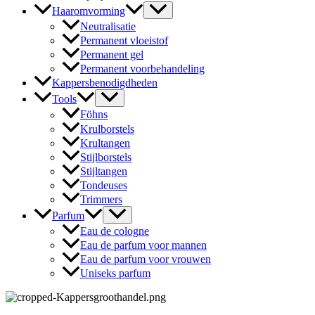
Haaromvorming
Neutralisatie
Permanent vloeistof
Permanent gel
Permanent voorbehandeling
Kappersbenodigdheden
Tools
Föhns
Krulborstels
Krultangen
Stijlborstels
Stijltangen
Tondeuses
Trimmers
Parfum
Eau de cologne
Eau de parfum voor mannen
Eau de parfum voor vrouwen
Uniseks parfum