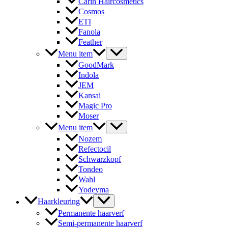
Carin Haircosmetics
Cosmos
ETI
Fanola
Feather
Menu item
GoodMark
Indola
JEM
Kansai
Magic Pro
Moser
Menu item
Nozem
Refectocil
Schwarzkopf
Tondeo
Wahl
Yodeyma
Haarkleuring
Permanente haarverf
Semi-permanente haarverf