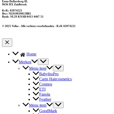
Eems-Dollardweg 8L
9636 HX Zuidbroek
KvK: 02074221
Btw: NL810039813B02
Bank: NL29 KNAB 0413 4467 51
© 2025 Velka - Alle rechten voorbehouden - KvK 02074221
Home
Merken
Menu item
BabylissPro
Carin Haircosmetics
Cosmos
ETI
Fanola
Feather
Menu item
GoodMark