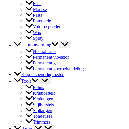
Klei
Mousse
Pasta
Pommade
Volume poeder
Wax
Spray
Haaromvorming
Neutralisatie
Permanent vloeistof
Permanent gel
Permanent voorbehandeling
Kappersbenodigdheden
Tools
Föhns
Krulborstels
Krultangen
Stijlborstels
Stijltangen
Tondeuses
Trimmers
Parfum