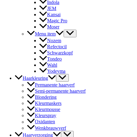
Indola
JEM
Kansai
Magic Pro
Moser
Menu item
Nozem
Refectocil
Schwarzkopf
Tondeo
Wahl
Yodeyma
Haarkleuring
Permanente haarverf
Semi-permanente haarverf
Blondering
Kleurmaskers
Kleurmousse
Kleurspray
Oxidanten
Wenkbrauwverf
Haarverzorging