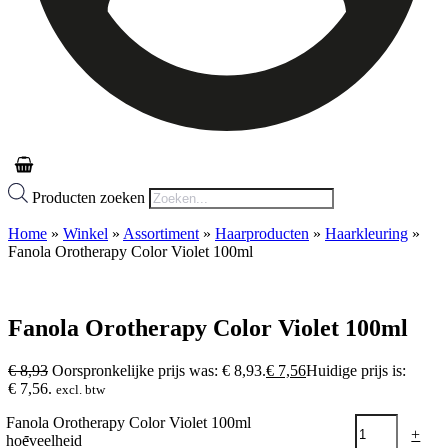
Producten zoeken
Home
»
Winkel
»
Assortiment
»
Haarproducten
»
Haarkleuring
»
Fanola Orotherapy Color Violet 100ml
Fanola Orotherapy Color Violet 100ml
€
8,93
Oorspronkelijke prijs was: € 8,93.
€
7,56
Huidige prijs is:
€ 7,56.
excl. btw
Fanola Orotherapy Color Violet 100ml
-
+
hoeveelheid