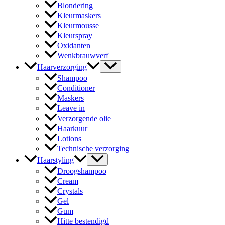
Blondering
Kleurmaskers
Kleurmousse
Kleurspray
Oxidanten
Wenkbrauwverf
Haarverzorging
Shampoo
Conditioner
Maskers
Leave in
Verzorgende olie
Haarkuur
Lotions
Technische verzorging
Haarstyling
Droogshampoo
Cream
Crystals
Gel
Gum
Hitte bestendigd