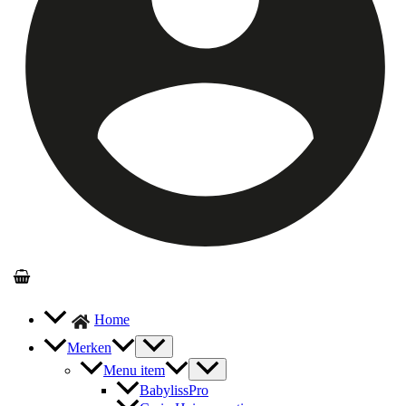
Home
Merken
Menu item
BabylissPro