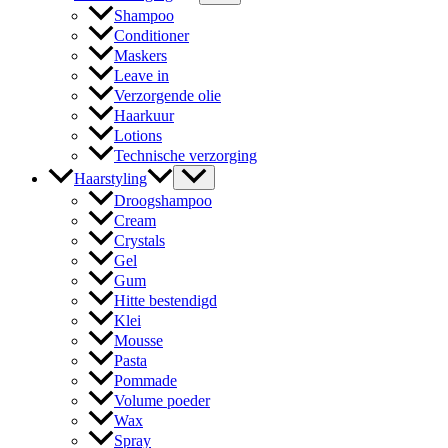
Shampoo
Conditioner
Maskers
Leave in
Verzorgende olie
Haarkuur
Lotions
Technische verzorging
Haarstyling
Droogshampoo
Cream
Crystals
Gel
Gum
Hitte bestendigd
Klei
Mousse
Pasta
Pommade
Volume poeder
Wax
Spray