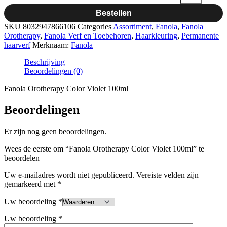
Bestellen
SKU
8032947866106
Categories
Assortiment
,
Fanola
,
Fanola
Orotherapy
,
Fanola Verf en Toebehoren
,
Haarkleuring
,
Permanente
haarverf
Merknaam:
Fanola
Beschrijving
Beoordelingen (0)
Fanola Orotherapy Color Violet 100ml
Beoordelingen
Er zijn nog geen beoordelingen.
Wees de eerste om “Fanola Orotherapy Color Violet 100ml” te
beoordelen
Uw e-mailadres wordt niet gepubliceerd.
Vereiste velden zijn
gemarkeerd met
*
Uw beoordeling
*
Uw beoordeling
*