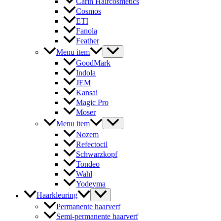
Carin Haircosmetics
Cosmos
ETI
Fanola
Feather
Menu item
GoodMark
Indola
JEM
Kansai
Magic Pro
Moser
Menu item
Nozem
Refectocil
Schwarzkopf
Tondeo
Wahl
Yodeyma
Haarkleuring
Permanente haarverf
Semi-permanente haarverf