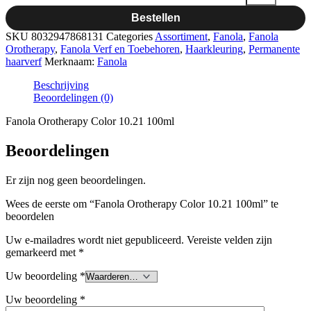
Bestellen
SKU
8032947868131
Categories
Assortiment
,
Fanola
,
Fanola
Orotherapy
,
Fanola Verf en Toebehoren
,
Haarkleuring
,
Permanente
haarverf
Merknaam:
Fanola
Beschrijving
Beoordelingen (0)
Fanola Orotherapy Color 10.21 100ml
Beoordelingen
Er zijn nog geen beoordelingen.
Wees de eerste om “Fanola Orotherapy Color 10.21 100ml” te
beoordelen
Uw e-mailadres wordt niet gepubliceerd.
Vereiste velden zijn
gemarkeerd met
*
Uw beoordeling
*
Uw beoordeling
*