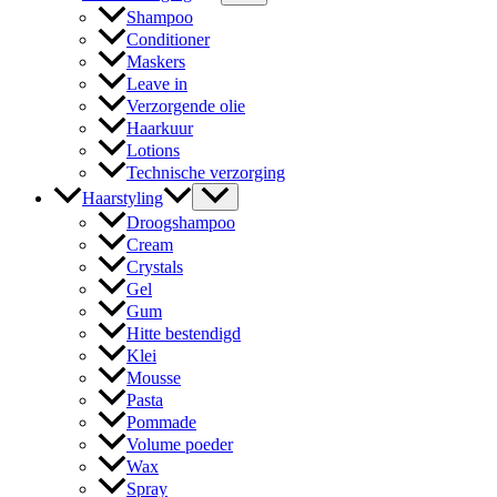
Shampoo
Conditioner
Maskers
Leave in
Verzorgende olie
Haarkuur
Lotions
Technische verzorging
Haarstyling
Droogshampoo
Cream
Crystals
Gel
Gum
Hitte bestendigd
Klei
Mousse
Pasta
Pommade
Volume poeder
Wax
Spray