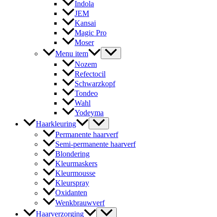
Indola
JEM
Kansai
Magic Pro
Moser
Menu item
Nozem
Refectocil
Schwarzkopf
Tondeo
Wahl
Yodeyma
Haarkleuring
Permanente haarverf
Semi-permanente haarverf
Blondering
Kleurmaskers
Kleurmousse
Kleurspray
Oxidanten
Wenkbrauwverf
Haarverzorging