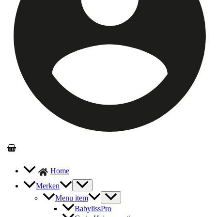
Home
Merken
Menu item
BabylissPro