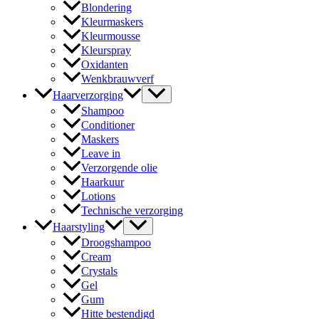
Blondering
Kleurmaskers
Kleurmousse
Kleurspray
Oxidanten
Wenkbrauwverf
Haarverzorging
Shampoo
Conditioner
Maskers
Leave in
Verzorgende olie
Haarkuur
Lotions
Technische verzorging
Haarstyling
Droogshampoo
Cream
Crystals
Gel
Gum
Hitte bestendigd