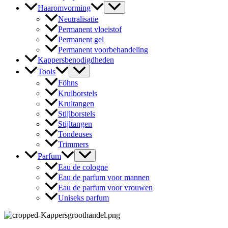
Haaromvorming
Neutralisatie
Permanent vloeistof
Permanent gel
Permanent voorbehandeling
Kappersbenodigdheden
Tools
Föhns
Krulborstels
Krultangen
Stijlborstels
Stijltangen
Tondeuses
Trimmers
Parfum
Eau de cologne
Eau de parfum voor mannen
Eau de parfum voor vrouwen
Uniseks parfum