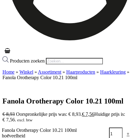
Producten zoeken
Home
»
Winkel
»
Assortiment
»
Haarproducten
»
Haarkleuring
»
Fanola Orotherapy Color 10.21 100ml
Fanola Orotherapy Color 10.21 100ml
€
8,93
Oorspronkelijke prijs was: € 8,93.
€
7,56
Huidige prijs is:
€ 7,56.
excl. btw
Fanola Orotherapy Color 10.21 100ml
-
+
hoeveelheid