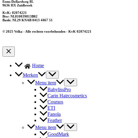
Eems-Dollardweg 8L
9636 HX Zuidbroek
KvK: 02074221
Btw: NL810039813B02
Bank: NL29 KNAB 0413 4467 51
© 2025 Velka - Alle rechten voorbehouden - KvK 02074221
Home
Merken
Menu item
BabylissPro
Carin Haircosmetics
Cosmos
ETI
Fanola
Feather
Menu item
GoodMark