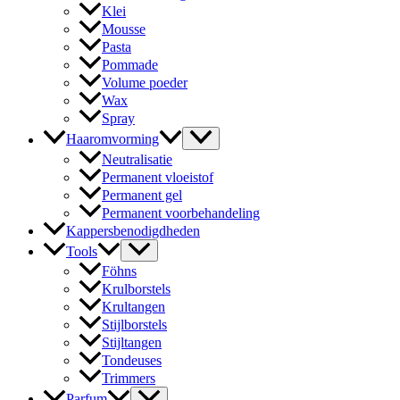
Klei
Mousse
Pasta
Pommade
Volume poeder
Wax
Spray
Haaromvorming
Neutralisatie
Permanent vloeistof
Permanent gel
Permanent voorbehandeling
Kappersbenodigdheden
Tools
Föhns
Krulborstels
Krultangen
Stijlborstels
Stijltangen
Tondeuses
Trimmers
Parfum