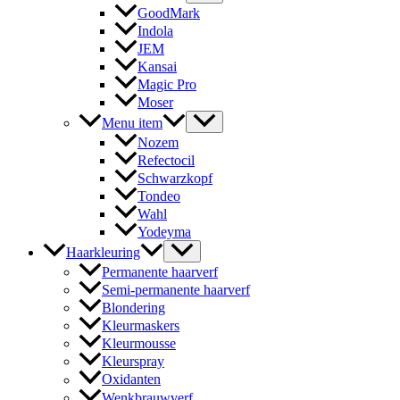
GoodMark
Indola
JEM
Kansai
Magic Pro
Moser
Menu item
Nozem
Refectocil
Schwarzkopf
Tondeo
Wahl
Yodeyma
Haarkleuring
Permanente haarverf
Semi-permanente haarverf
Blondering
Kleurmaskers
Kleurmousse
Kleurspray
Oxidanten
Wenkbrauwverf