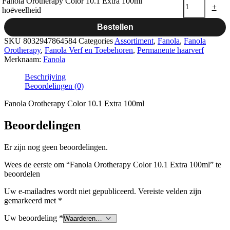
Fanola Orotherapy Color 10.1 Extra 100ml
-
+
hoeveelheid
Bestellen
SKU
8032947864584
Categories
Assortiment
,
Fanola
,
Fanola
Orotherapy
,
Fanola Verf en Toebehoren
,
Permanente haarverf
Merknaam:
Fanola
Beschrijving
Beoordelingen (0)
Fanola Orotherapy Color 10.1 Extra 100ml
Beoordelingen
Er zijn nog geen beoordelingen.
Wees de eerste om “Fanola Orotherapy Color 10.1 Extra 100ml” te
beoordelen
Uw e-mailadres wordt niet gepubliceerd.
Vereiste velden zijn
gemarkeerd met
*
Uw beoordeling
*