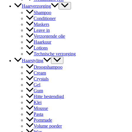
Haarverzorging
Shampoo
Conditioner
Maskers
Leave in
Verzorgende olie
Haarkuur
Lotions
Technische verzorging
Haarstyling
Droogshampoo
Cream
Crystals
Gel
Gum
Hitte bestendigd
Klei
Mousse
Pasta
Pommade
Volume poeder
Wax