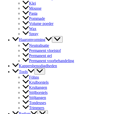
Klei
Mousse
Pasta
Pommade
Volume poeder
Wax
Spray
Haaromvorming
Neutralisatie
Permanent vloeistof
Permanent gel
Permanent voorbehandeling
Kappersbenodigdheden
Tools
Föhns
Krulborstels
Krultangen
Stijlborstels
Stijltangen
Tondeuses
Trimmers
Parfum