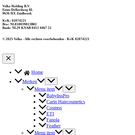
Velka Holding B.V.
Eems-Dollardweg 8L
9636 HX Zuidbroek
KvK: 02074221
Btw: NL810039813B02
Bank: NL29 KNAB 0413 4467 51
© 2025 Velka - Alle rechten voorbehouden - KvK 02074221
Home
Merken
Menu item
BabylissPro
Carin Haircosmetics
Cosmos
ETI
Fanola
Feather
Menu item