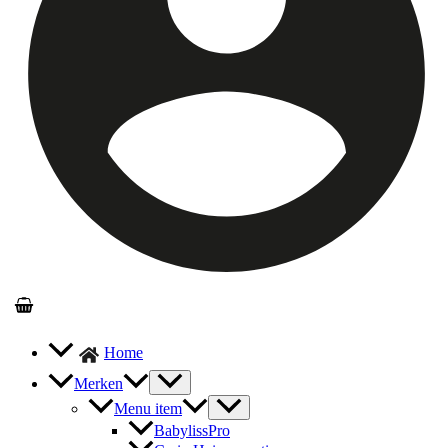
Home
Merken
Menu item
BabylissPro