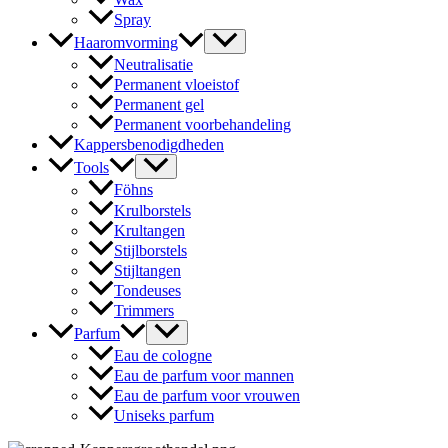
Spray
Haaromvorming
Neutralisatie
Permanent vloeistof
Permanent gel
Permanent voorbehandeling
Kappersbenodigdheden
Tools
Föhns
Krulborstels
Krultangen
Stijlborstels
Stijltangen
Tondeuses
Trimmers
Parfum
Eau de cologne
Eau de parfum voor mannen
Eau de parfum voor vrouwen
Uniseks parfum