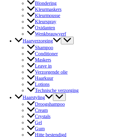
Blondering
Kleurmaskers
Kleurmousse
Kleurspray
Oxidanten
Wenkbrauwverf
Haarverzorging
Shampoo
Conditioner
Maskers
Leave in
Verzorgende olie
Haarkuur
Lotions
Technische verzorging
Haarstyling
Droogshampoo
Cream
Crystals
Gel
Gum
Hitte bestendigd