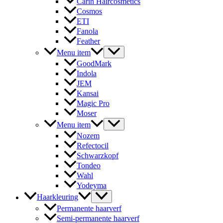
Carin Haircosmetics
Cosmos
ETI
Fanola
Feather
Menu item
GoodMark
Indola
JEM
Kansai
Magic Pro
Moser
Menu item
Nozem
Refectocil
Schwarzkopf
Tondeo
Wahl
Yodeyma
Haarkleuring
Permanente haarverf
Semi-permanente haarverf