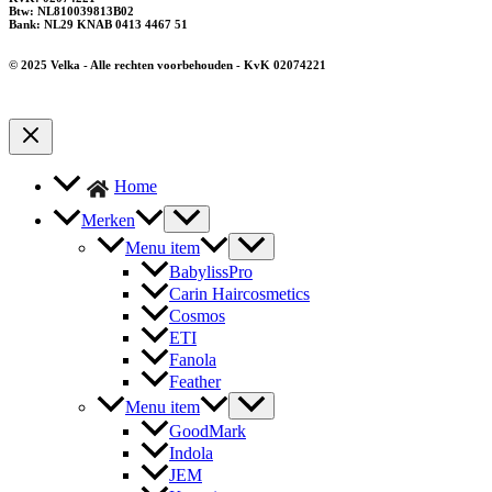
Btw: NL810039813B02
Bank: NL29 KNAB 0413 4467 51
© 2025 Velka - Alle rechten voorbehouden - KvK 02074221
Home
Merken
Menu item
BabylissPro
Carin Haircosmetics
Cosmos
ETI
Fanola
Feather
Menu item
GoodMark
Indola
JEM