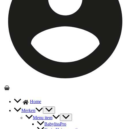
Home
Merken
Menu item
BabylissPro