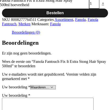
Fanola Fantouch Fix It Extra Stong Hair Spray
-
+
500ml hoeveelheid
Bestellen
SKU
8008277764511
Categories
Assortiment
,
Fanola
,
Fanola
Fantouch
,
Merken
Merknaam:
Fanola
Beoordelingen (0)
Beoordelingen
Er zijn nog geen beoordelingen.
Wees de eerste om “Fanola Fantouch Fix It Extra Stong Hair Spray
500ml” te beoordelen
Uw e-mailadres wordt niet gepubliceerd.
Vereiste velden zijn
gemarkeerd met
*
Uw beoordeling
*
Uw beoordeling
*