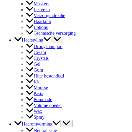
Maskers
Leave in
Verzorgende olie
Haarkuur
Lotions
Technische verzorging
Haarstyling
Droogshampoo
Cream
Crystals
Gel
Gum
Hitte bestendigd
Klei
Mousse
Pasta
Pommade
Volume poeder
Wax
Spray
Haaromvorming
Neutralisatie