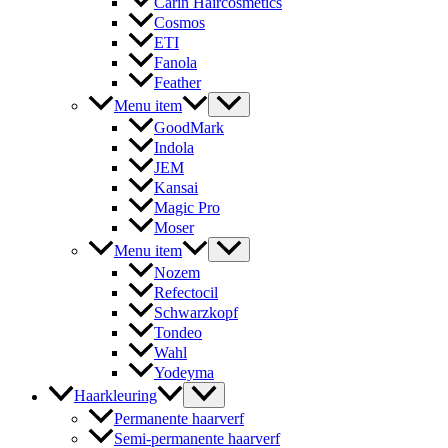
Carin Haircosmetics
Cosmos
ETI
Fanola
Feather
Menu item
GoodMark
Indola
JEM
Kansai
Magic Pro
Moser
Menu item
Nozem
Refectocil
Schwarzkopf
Tondeo
Wahl
Yodeyma
Haarkleuring
Permanente haarverf
Semi-permanente haarverf