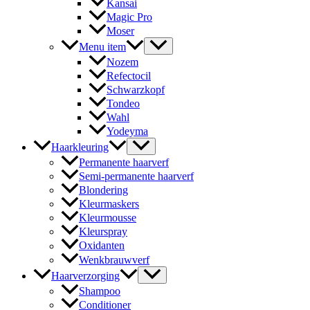
Kansai
Magic Pro
Moser
Menu item
Nozem
Refectocil
Schwarzkopf
Tondeo
Wahl
Yodeyma
Haarkleuring
Permanente haarverf
Semi-permanente haarverf
Blondering
Kleurmaskers
Kleurmousse
Kleurspray
Oxidanten
Wenkbrauwverf
Haarverzorging
Shampoo
Conditioner