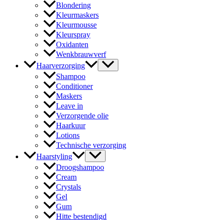
Blondering
Kleurmaskers
Kleurmousse
Kleurspray
Oxidanten
Wenkbrauwverf
Haarverzorging
Shampoo
Conditioner
Maskers
Leave in
Verzorgende olie
Haarkuur
Lotions
Technische verzorging
Haarstyling
Droogshampoo
Cream
Crystals
Gel
Gum
Hitte bestendigd