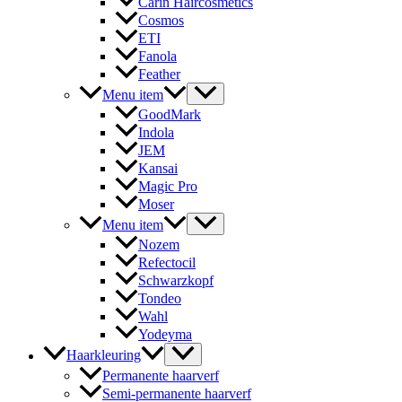
Carin Haircosmetics
Cosmos
ETI
Fanola
Feather
Menu item
GoodMark
Indola
JEM
Kansai
Magic Pro
Moser
Menu item
Nozem
Refectocil
Schwarzkopf
Tondeo
Wahl
Yodeyma
Haarkleuring
Permanente haarverf
Semi-permanente haarverf