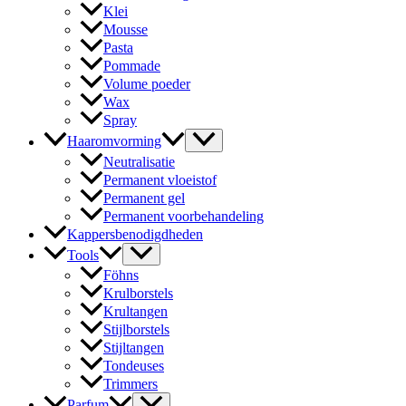
Klei
Mousse
Pasta
Pommade
Volume poeder
Wax
Spray
Haaromvorming
Neutralisatie
Permanent vloeistof
Permanent gel
Permanent voorbehandeling
Kappersbenodigdheden
Tools
Föhns
Krulborstels
Krultangen
Stijlborstels
Stijltangen
Tondeuses
Trimmers
Parfum