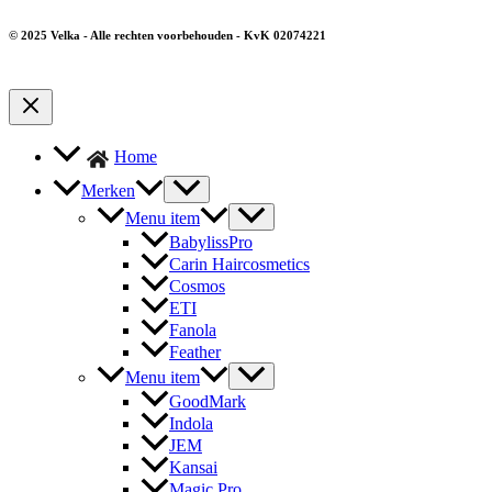
© 2025 Velka - Alle rechten voorbehouden - KvK 02074221
Home
Merken
Menu item
BabylissPro
Carin Haircosmetics
Cosmos
ETI
Fanola
Feather
Menu item
GoodMark
Indola
JEM
Kansai
Magic Pro