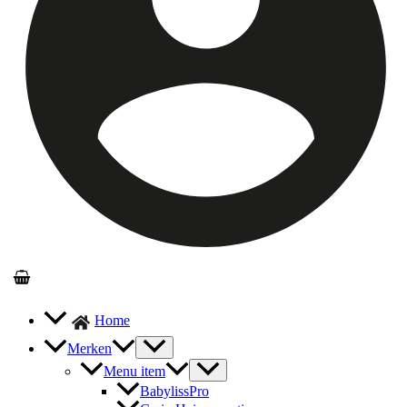
Home
Merken
Menu item
BabylissPro