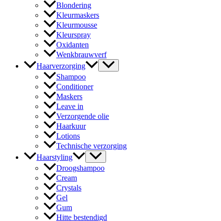
Blondering
Kleurmaskers
Kleurmousse
Kleurspray
Oxidanten
Wenkbrauwverf
Haarverzorging
Shampoo
Conditioner
Maskers
Leave in
Verzorgende olie
Haarkuur
Lotions
Technische verzorging
Haarstyling
Droogshampoo
Cream
Crystals
Gel
Gum
Hitte bestendigd