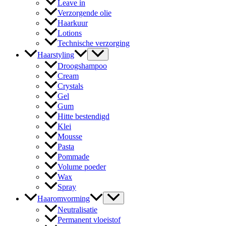
Leave in
Verzorgende olie
Haarkuur
Lotions
Technische verzorging
Haarstyling
Droogshampoo
Cream
Crystals
Gel
Gum
Hitte bestendigd
Klei
Mousse
Pasta
Pommade
Volume poeder
Wax
Spray
Haaromvorming
Neutralisatie
Permanent vloeistof