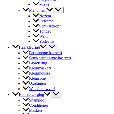
Moser
Menu item
Nozem
Refectocil
Schwarzkopf
Tondeo
Wahl
Yodeyma
Haarkleuring
Permanente haarverf
Semi-permanente haarverf
Blondering
Kleurmaskers
Kleurmousse
Kleurspray
Oxidanten
Wenkbrauwverf
Haarverzorging
Shampoo
Conditioner
Maskers